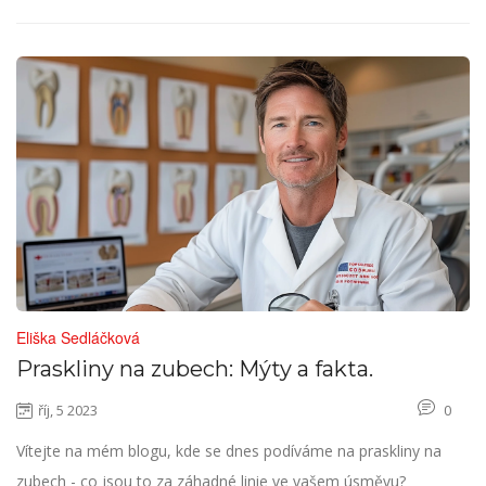
rizicích spojených s veneers zuby. Uvidíme se na stránce!
Eliška Sedláčková
Praskliny na zubech: Mýty a fakta.
říj, 5 2023
0
Vítejte na mém blogu, kde se dnes podíváme na praskliny na
zubech - co jsou to za záhadné linie ve vašem úsměvu?