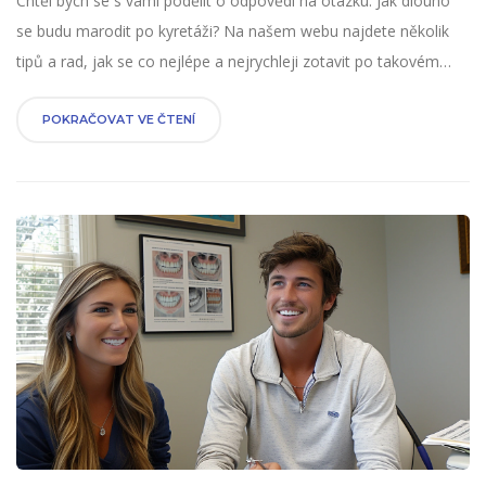
Chtěl bych se s vámi podělit o odpovědi na otázku: Jak dlouho
se budu marodit po kyretáži? Na našem webu najdete několik
tipů a rad, jak se co nejlépe a nejrychleji zotavit po takovém
zákroku. Přečtěte si naše odhadované doby rekonvalescence a
další užitečné informace, abyste věděli, co můžete očekávat.
POKRAČOVAT VE ČTENÍ
Vzpomeňte si, každý člověk je jedinečný a reakce na kyretáž
mohou být u každého jiné.