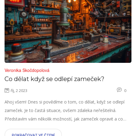
Veronika Skočdopolová
Co dělat když se odlepí zameček?
říj, 2 2023
0
Ahoj všem! Dnes si povědíme o tom, co dělat, když se odlepí
zameček. Je to častá situace, ovšem zdaleka neřešitelná.
Představím vám několik možností, jak zameček opravit a co
dělat, aby se vám to v budoucnu nestávalo. Buďme tedy
připraveni na každou situaci, do které život přijde. S pojistkou na
POKRAČOVAT VE ČTENÍ