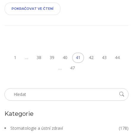
výběru, ale také důležitým tipům a trikům, které byste měli
vědět před použitím. Snažím se nabízet ty nejupřímnější a
POKRAČOVAT VE ČTENÍ
nejpraktičtější rady, tak snad se vám bude můj průvodce líbit.
Těším se na naše cestování světem zubní hygieny!
1
…
38
39
40
41
42
43
44
…
47
Kategorie
Stomatologie a ústní zdraví
(178)