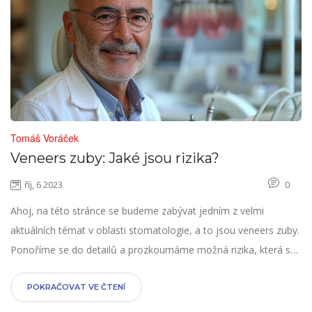
Tomáš Voráček
Veneers zuby: Jaké jsou rizika?
říj, 6 2023
0
Ahoj, na této stránce se budeme zabývat jedním z velmi
aktuálních témat v oblasti stomatologie, a to jsou veneers zuby.
Ponoříme se do detailů a prozkoumáme možná rizika, která s
touto estetickou dentalní léčbou souvisejí. Zjistíme, jak může
tento zákrok ovlivnit náš úsměv, zdraví a kvalitu života. Tak
POKRAČOVAT VE ČTENÍ
pojďme se společně podívat na vše, co byste měli vědět o