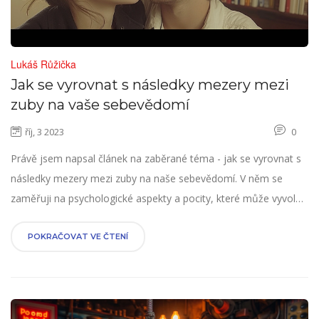
Lukáš Růžička
Jak se vyrovnat s následky mezery mezi
zuby na vaše sebevědomí
říj, 3 2023
0
Právě jsem napsal článek na zaběrané téma - jak se vyrovnat s
následky mezery mezi zuby na naše sebevědomí. V něm se
zaměřuji na psychologické aspekty a pocity, které může vyvolat
tato estetická "nedokonalost". Dávám praktické tipy, jak se s
tím vyrovnat, a sdílím své osobní zkušenosti. Přečtěte si ho a
POKRAČOVAT VE ČTENÍ
zjistěte, jak zlepšit své sebevědomí a cítit se lépe.