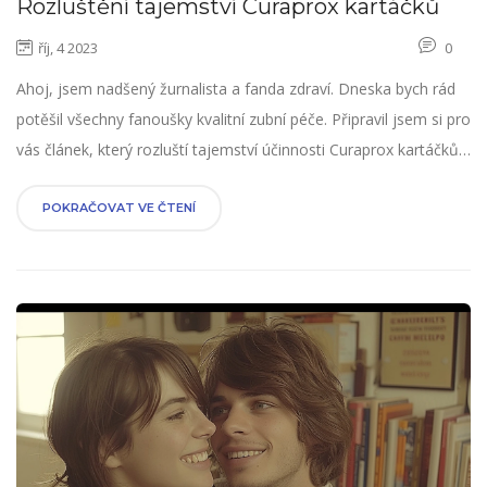
Rozluštění tajemství Curaprox kartáčků
říj, 4 2023
0
Ahoj, jsem nadšený žurnalista a fanda zdraví. Dneska bych rád
potěšil všechny fanoušky kvalitní zubní péče. Připravil jsem si pro
vás článek, který rozluští tajemství účinnosti Curaprox kartáčků.
Ponoříme se do světa správného kartáčkování, prozkoumáme
technologii za Curaprox a proč jsou tyto kartáčky tak oblíbené.
POKRAČOVAT VE ČTENÍ
Pojďte se mnou přilézt až na dno tohoto fascinujícího tématu!