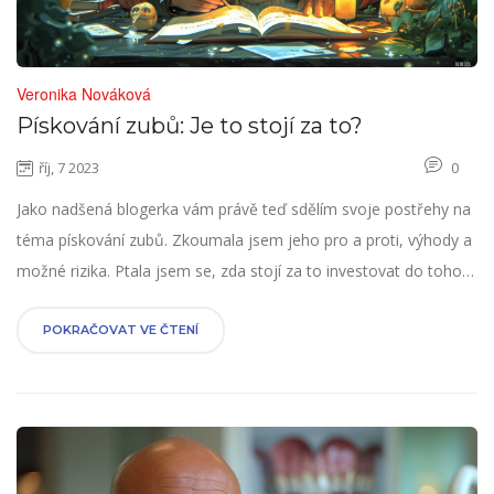
Veronika Nováková
Pískování zubů: Je to stojí za to?
říj, 7 2023
0
Jako nadšená blogerka vám právě teď sdělím svoje postřehy na
téma pískování zubů. Zkoumala jsem jeho pro a proti, výhody a
možné rizika. Ptala jsem se, zda stojí za to investovat do tohoto
procesu a jaké má dopady na zdraví našich zubů. Přečtěte si
můj článek a učiňte informované rozhodnutí o pískování zubů.
POKRAČOVAT VE ČTENÍ