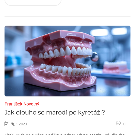
záda, pojďme se vrhnout na práci.
František Novotný
Jak dlouho se marodi po kyretáži?
říj, 1 2023
0