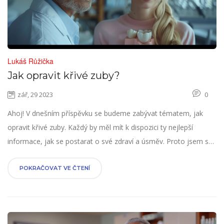
Lukáš Růžička
Jak opravit křivé zuby?
zář, 29 2023
0
Ahoj! V dnešním příspěvku se budeme zabývat tématem, jak
opravit křivé zuby. Každý by měl mít k dispozici ty nejlepší
informace, jak se postarat o své zdraví a úsměv. Proto jsem se
rozhodl prozkoumat možnosti, jak napravit křivé zuby a sdílet
své zjištění s vámi. Prozkoumáme různé metody a přístupy,
POKRAČOVAT VE ČTENÍ
abychom vám poskytli nejlepší možné rady. Tak pojďme na to!