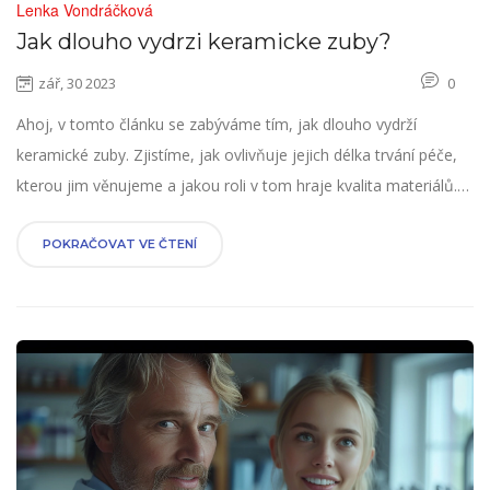
Lenka Vondráčková
Jak dlouho vydrzi keramicke zuby?
zář, 30 2023
0
Ahoj, v tomto článku se zabýváme tím, jak dlouho vydrží
keramické zuby. Zjistíme, jak ovlivňuje jejich délka trvání péče,
kterou jim věnujeme a jakou roli v tom hraje kvalita materiálů.
Protože si myslím, že je důležité vědět, co očekávat od
takovéto investice jako je náhrada zubů keramickými. Připojte
POKRAČOVAT VE ČTENÍ
se ke mně a společně se dozvíme více o tomto fascinujícím
tématu!