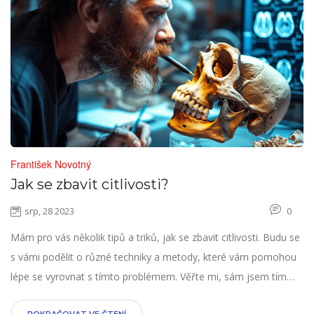
František Novotný
Jak se zbavit citlivosti?
srp, 28 2023
0
Mám pro vás několik tipů a triků, jak se zbavit citlivosti. Budu se
s vámi podělit o různé techniky a metody, které vám pomohou
lépe se vyrovnat s tímto problémem. Věřte mi, sám jsem tím
prošel a vím, jak může být obtížné. Ale nebojte, je tu cesta ven.