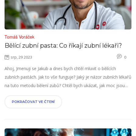
Tomáš Voráček
Bělící zubní pasta: Co říkají zubní lékaři?
srp, 29 2023
0
Ahoj, Jmenuji se Jakub a dnes bych chtěl mluvit o bělících
zubních pastách. Jak to vše funguje? Jaký je názor zubních lékařů
na tuto metodu bělení zubů? Chtěl bych ukázat, jak moc jsou
účinné a jaký dopad mohou mít na zdraví našich zubů. Připojte
se ke mně a zjistěte odpovědi na všechny otázky, které se vám
POKRAČOVAT VE ČTENÍ
kladou!