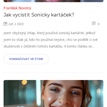
František Novotný
Jak vycistit Sonicky kartáček?
zář, 2 2023
0
Jsem obyčejný chlap, který používá sonický kartáček. Jelikož
jsem to však já, kdo ho používá nejvíce, chci se podělit o své
zkušenosti s čištěním tohoto kartáčku. V tomto článku se
dozvíte, jak správně čistit sonický kartáček a jaké jsou nejlepší
techniky, aby byl vždy v optimálním stavu. Také se podělím o pár
POKRAČOVAT VE ČTENÍ
tipů, které jsem se naučil během doby, co jsem tento kartáček
používal. Věřím, že vám to pomůže udržovat váš kartáček co
nejdelší dobu v nejlepším stavu.