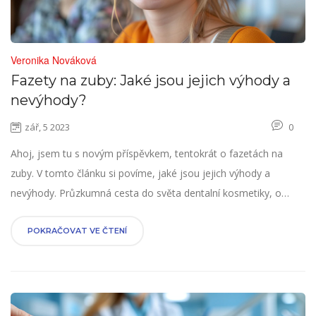
Veronika Nováková
Fazety na zuby: Jaké jsou jejich výhody a
nevýhody?
zář, 5 2023
0
Ahoj, jsem tu s novým příspěvkem, tentokrát o fazetách na
zuby. V tomto článku si povíme, jaké jsou jejich výhody a
nevýhody. Průzkumná cesta do světa dentalní kosmetiky, o
které se toho zatím moc neví. Zjistíme dohromady, zda jsou
fazety dobrým řešením pro vás. Tak pojďte se mnou tento svět
POKRAČOVAT VE ČTENÍ
dentalní kosmetiky prozkoumat.