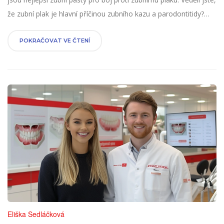
že zubní plak je hlavní příčinou zubního kazu a parodontitidy?
Proto je důležité znát nejúčinnější ústní hygienické produkty.
Projdeme si několik nejlepších značek a rady pro správné čištění
POKRAČOVAT VE ČTENÍ
zubů. Připojte se ke mně a naučte se, jak si udržet úsměv
zdravý a krásný.
Eliška Sedláčková