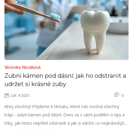
Veronika Nováková
Zubní kámen pod dásní: jak ho odstranit a
udržet si krásné zuby
zář, 4 2023
0
Ahoj všechny! Přijdeme k tématu, které nás možná všechny
trápí - zubní kámen pod dásní. Dnes se s vámi podělím o tipy a
triky, jak tento nepřítel odstranit a jak si udržet co nejkrásnější
zuby. Od osobní hygieny až po návštěvu zubaře, v našem článku