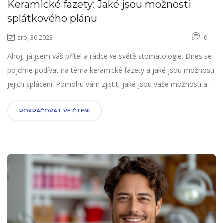
Keramické fazety: Jaké jsou možnosti
splátkového plánu
srp, 30 2023
0
Ahoj, já jsem váš přítel a rádce ve světě stomatologie. Dnes se
pojďme podívat na téma keramické fazety a jaké jsou možnosti
jejich splácení. Pomohu vám zjistit, jaké jsou vaše možnosti a
jak si můžete dovolit ten perfektní úsměv. Protože věřím, že
každý by měl mít šanci mít krásné zuby a úsměv, kterým může
POKRAČOVAT VE ČTENÍ
světu ukázat svou radost a sebevědomí.