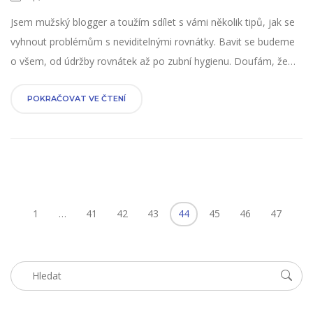
Jsem mužský blogger a toužím sdílet s vámi několik tipů, jak se
vyhnout problémům s neviditelnými rovnátky. Bavit se budeme
o všem, od údržby rovnátek až po zubní hygienu. Doufám, že
vám můj cenný vstup pomůže protřít si cestu k zdravému a
rovnému úsměvu bez stresu.
POKRAČOVAT VE ČTENÍ
1
…
41
42
43
44
45
46
47