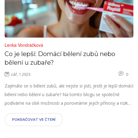
Lenka Vondráčková
Co je lepší: Domácí bělení zubů nebo
bělení u zubaře?
zář, 1 2023
0
Zajímáte se o bělení zubů, ale nejste si jistí, jestli je lepší domácí
bělení nebo bělení u zubaře? Na tomto blogu se společně
podíváme na obě možnosti a porovnáme jejich přínosy a rizika.
Chci vám pomoci s rozhodnutím, co bude nejlepší volbou pro
vás a vaši nádhernou úsměv. Protože konkrétní výsledky a
POKRAČOVAT VE ČTENÍ
zkušenosti mohou být různé, hlouběji se podíváme na fakta a
prostudujeme uživatelské recenze.