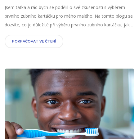
Jsem taťka a rád bych se podělil o své zkušenosti s výběrem
prvního zubního kartáčku pro mého malého. Na tomto blogu se
dozvíte, co je důležité při výběru prvního zubního kartáčku, jaká
je správná péče o dětské zuby a jaká jsou kritéria pro správný
kartáček. Rád vás provedu celým procesem, je to důležité pro
POKRAČOVAT VE ČTENÍ
zdraví vašeho dítěte a nesmíte to podcenit. Dětská zubní
hygiena je klíčová!