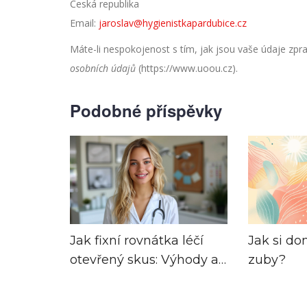
Česká republika
Email:
jaroslav@hygienistkapardubice.cz
Máte-li nespokojenost s tím, jak jsou vaše údaje zp
osobních údajů
(https://www.uoou.cz).
Podobné příspěvky
Jak fixní rovnátka léčí
Jak si do
otevřený skus: Výhody a
zuby?
proces