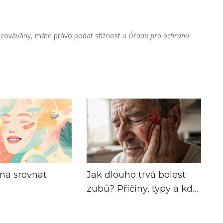
racovávány, máte právo podat stížnost u
Úřadu pro ochranu
ma srovnat
Jak dlouho trvá bolest
zubů? Příčiny, typy a kdy
vyhledat pomoc