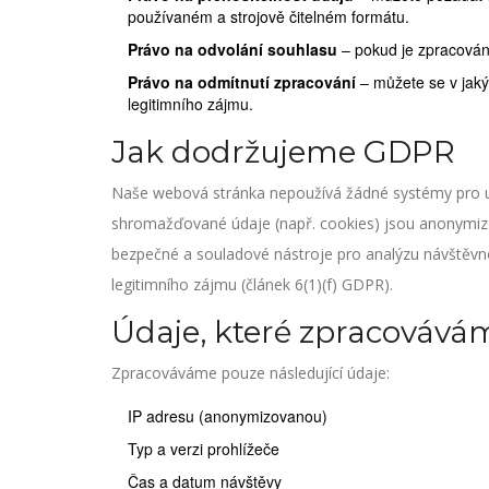
používaném a strojově čitelném formátu.
Právo na odvolání souhlasu
– pokud je zpracování
Právo na odmítnutí zpracování
– můžete se v jakýk
legitimního zájmu.
Jak dodržujeme GDPR
Naše webová stránka nepoužívá žádné systémy pro u
shromažďované údaje (např. cookies) jsou anonymizo
bezpečné a souladové nástroje pro analýzu návštěvno
legitimního zájmu (článek 6(1)(f) GDPR).
Údaje, které zpracovává
Zpracováváme pouze následující údaje:
IP adresu (anonymizovanou)
Typ a verzi prohlížeče
Čas a datum návštěvy