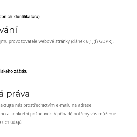
bních identifikátorů)
vání
ájmu provozovatele webové stránky (článek 6(1)(f) GDPR),
lského zážitku
vá práva
taktujte nás prostřednictvím e-mailu na adrese
éno a konkrétní požadavek. V případě potřeby vás můžeme
ašich údajů.