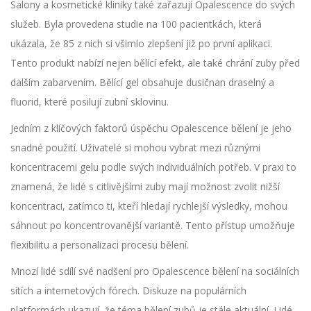
Salony a kosmetické kliniky také zařazují Opalescence do svých
služeb. Byla provedena studie na 100 pacientkách, která
ukázala, že 85 z nich si všimlo zlepšení již po první aplikaci.
Tento produkt nabízí nejen bělící efekt, ale také chrání zuby před
dalším zabarvením. Bělící gel obsahuje dusičnan draselný a
fluorid, které posilují zubní sklovinu.
Jedním z klíčových faktorů úspěchu Opalescence bělení je jeho
snadné použití. Uživatelé si mohou vybrat mezi různými
koncentracemi gelu podle svých individuálních potřeb. V praxi to
znamená, že lidé s citlivějšími zuby mají možnost zvolit nižší
koncentraci, zatímco ti, kteří hledají rychlejší výsledky, mohou
sáhnout po koncentrovanější variantě. Tento přístup umožňuje
flexibilitu a personalizaci procesu bělení.
Mnozí lidé sdílí své nadšení pro Opalescence bělení na sociálních
sítích a internetových fórech. Diskuze na populárních
platformách ukazují, že téma bělení zubů je stále aktuální. Lidé