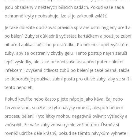
jsou obsaženy v některých bělících sadách. Pokud vaše sada
ochranné kryty neobsahuje, lze si je zakoupit zvlášť.
Je také důležité dodržovat pravidla správné ústní hygieny před a
po bělení. Zuby si důkladně vyčistěte kartáčkem a použijte zubní
nit před aplikací bělícího prostředku. Po bělení si opět vyčistěte
zuby, aby se odstranily zbytky gelu. Tento postup nejen zaručí
lepší výsledky, ale také ochrání vaše ústa před potenciálními
infekcemi. Zvýšená citlivost zubů po bělení je také běžná, takže
se doporučuje používat zubní pastu pro citlivé zuby, aby se snížil
tento nepoleh.
Pokud kouříte nebo často pijete nápoje jako káva, čaj nebo
červené víno, snažte se tyto návyky omezit, alespoň během
procesu bělení. Tyto látky mohou negativně ovlivnit výsledky a
způsobit, že vaše zuby znovu rychle zežloutnou. Úsměv si
rovněž udržíte déle krásný, pokud se těmto návykům vyhnete i