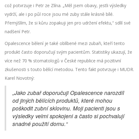
což potvrzuje i Petr ze Zlína. „Měl jsem obavy, jestli výsledky
vydrží, ale i po půl roce jsou mé zuby stále krásně bílé.
Přemýšlím, že si kůru zopakuji jen pro udržení efektu,“ sdílí své
nadšení Petr.
Opalescence bělení je také oblíbené mezi zubaři, kteří tento
produkt často doporučují svým pacientům. Statistiky ukazují, že
více než 70 % stomatologů v České republice má pozitivní
zkušenosti s touto bělící metodou. Tento fakt potvrzuje i MUDR.
Karel Novotný:
„Jako zubař doporučuji Opalescence narozdíl
od jiných bělících produktů, které mohou
poškodit zubní sklovinu. Moji pacienti jsou s
výsledky velmi spokojeni a často si pochvalují
snadné použití domu.“