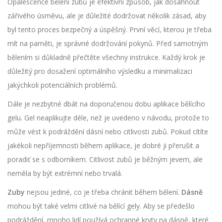
Opalescence bělení zubů je efektivní způsob, jak dosáhnout
zářivého úsměvu, ale je důležité dodržovat několik zásad, aby
byl tento proces bezpečný a úspěšný. První věcí, kterou je třeba
mít na paměti, je správné dodržování pokynů. Před samotným
bělením si důkladně přečtěte všechny instrukce. Každý krok je
důležitý pro dosažení optimálního výsledku a minimalizaci
jakýchkoli potenciálních problémů.
Dále je nezbytné dbát na doporučenou dobu aplikace bělícího
gelu. Gel neaplikujte déle, než je uvedeno v návodu, protože to
může vést k podráždění dásní nebo citlivosti zubů. Pokud cítíte
jakékoli nepříjemnosti během aplikace, je dobré ji přerušit a
poradiť se s odborníkem. Citlivost zubů je běžným jevem, ale
neměla by být extrémní nebo trvalá.
Zuby
nejsou jediné, co je třeba chránit během bělení.
Dásně
mohou být také velmi citlivé na bělící gely. Aby se předešlo
podráždění, mnoho lidí používá ochranné kryty na dásně, které