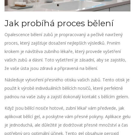
Jak probíhá proces bělení
Opalescence bělení zubů je propracovaný a pečlivě navržený
proces, který zajišťuje dosažení nejlepších výsledků. Prvním
krokem je návštěva zubního lékaře, který provede vyšetření
vašich zubů a dásní. Toto vyšetření je zásadní, aby se zajistilo,
že vaše ústa jsou zdravá a připravená na bělení.
Následuje vytvoření přesného otisku vašich zubů. Tento otisk je
použit k výrobě individuálních bělících nosičů, které perfektně
padnou na vaše zuby a zajistí dokonalý kontakt s bělícím gelem.
Když jsou bělící nosiče hotové, zubní lékař vám předvede, jak
aplikovat bělící gel, a poskytne vám přesné pokyny. Aplikace gelu
je jednoduchá, ale důležité je dodržovat přesné množství a čas
potřebný pro optimální účinek. Tento gel obsahuje peroxid