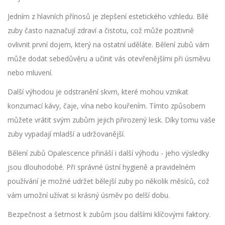
Jedním z hlavních přínosů je zlepšení estetického vzhledu. Bílé
zuby často naznačují zdraví a čistotu, což může pozitivně
ovlivnit první dojem, který na ostatní uděláte. Bělení zubů vám
může dodat sebedůvěru a učinit vás otevřenějšími při úsměvu
nebo mluvení.
Další výhodou je odstranění skvrn, které mohou vznikat
konzumací kávy, čaje, vína nebo kouřením. Tímto způsobem
můžete vrátit svým zubům jejich přirozený lesk. Díky tomu vaše
zuby vypadají mladší a udržovanější.
Bělení zubů Opalescence přináší i další výhodu - jeho výsledky
jsou dlouhodobé. Při správné ústní hygieně a pravidelném
používání je možné udržet bělejší zuby po několik měsíců, což
vám umožní užívat si krásný úsměv po delší dobu.
Bezpečnost a šetrnost k zubům jsou dalšími klíčovými faktory.