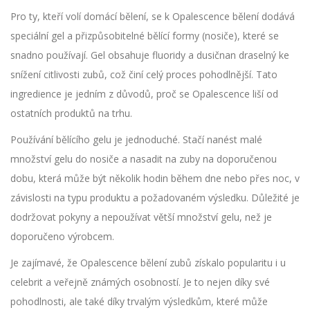
Pro ty, kteří volí domácí bělení, se k Opalescence bělení dodává
speciální gel a přizpůsobitelné bělící formy (nosiče), které se
snadno používají. Gel obsahuje fluoridy a dusičnan draselný ke
snížení citlivosti zubů, což činí celý proces pohodlnější. Tato
ingredience je jedním z důvodů, proč se Opalescence liší od
ostatních produktů na trhu.
Používání bělícího gelu je jednoduché. Stačí nanést malé
množství gelu do nosiče a nasadit na zuby na doporučenou
dobu, která může být několik hodin během dne nebo přes noc, v
závislosti na typu produktu a požadovaném výsledku. Důležité je
dodržovat pokyny a nepoužívat větší množství gelu, než je
doporučeno výrobcem.
Je zajímavé, že Opalescence bělení zubů získalo popularitu i u
celebrit a veřejně známých osobností. Je to nejen díky své
pohodlnosti, ale také díky trvalým výsledkům, které může