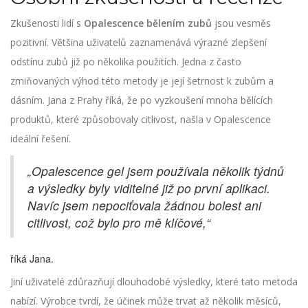
Zkušenosti lidí s
Opalescence bělením zubů
jsou vesměs
pozitivní. Většina uživatelů zaznamenává výrazné zlepšení
odstínu zubů již po několika použitích. Jedna z často
zmiňovaných výhod této metody je její šetrnost k zubům a
dásním. Jana z Prahy říká, že po vyzkoušení mnoha bělících
produktů, které způsobovaly citlivost, našla v Opalescence
ideální řešení.
„Opalescence gel jsem používala několik týdnů
a výsledky byly viditelné již po první aplikaci.
Navíc jsem nepociťovala žádnou bolest ani
citlivost, což bylo pro mě klíčové,“
říká Jana.
Jiní uživatelé zdůrazňují dlouhodobé výsledky, které tato metoda
nabízí. Výrobce tvrdí, že účinek může trvat až několik měsíců,