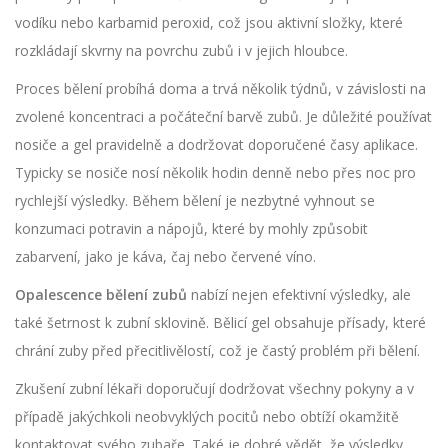
vodíku nebo karbamid peroxid, což jsou aktivní složky, které
rozkládají skvrny na povrchu zubů i v jejich hloubce.
Proces bělení probíhá doma a trvá několik týdnů, v závislosti na
zvolené koncentraci a počáteční barvě zubů. Je důležité používat
nosiče a gel pravidelně a dodržovat doporučené časy aplikace.
Typicky se nosiče nosí několik hodin denně nebo přes noc pro
rychlejší výsledky. Během bělení je nezbytné vyhnout se
konzumaci potravin a nápojů, které by mohly způsobit
zabarvení, jako je káva, čaj nebo červené víno.
Opalescence bělení zubů
nabízí nejen efektivní výsledky, ale
také šetrnost k zubní sklovině. Bělicí gel obsahuje přísady, které
chrání zuby před přecitlivělostí, což je častý problém při bělení.
Zkušení zubní lékaři doporučují dodržovat všechny pokyny a v
případě jakýchkoli neobvyklých pocitů nebo obtíží okamžitě
kontaktovat svého zubaře. Také je dobré vědět, že výsledky