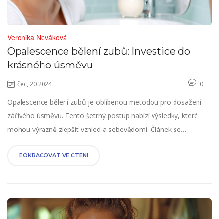
Veronika Nováková
Opalescence bělení zubů: Investice do
krásného úsměvu
čec, 20 2024
0
Opalescence bělení zubů je oblíbenou metodou pro dosažení
zářivého úsměvu. Tento šetrný postup nabízí výsledky, které
mohou výrazně zlepšit vzhled a sebevědomí. Článek se
zaměřuje na výhody, proces a tipy pro bezpečné a efektivní
použití domácího bělícího systému.
POKRAČOVAT VE ČTENÍ