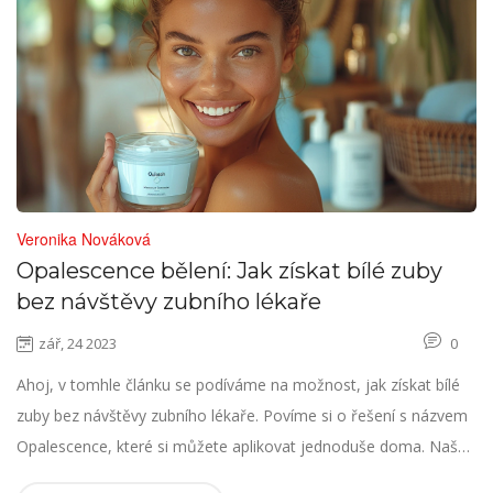
Veronika Nováková
Opalescence bělení: Jak získat bílé zuby
bez návštěvy zubního lékaře
zář, 24 2023
0
Ahoj, v tomhle článku se podíváme na možnost, jak získat bílé
zuby bez návštěvy zubního lékaře. Povíme si o řešení s názvem
Opalescence, které si můžete aplikovat jednoduše doma. Naše
ústa budou vypadat skvěle a my se budeme cítit sebevědomější.