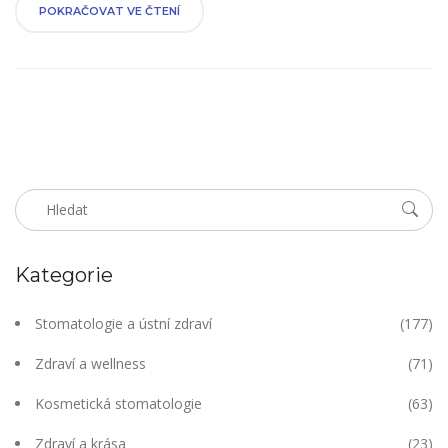
Pojďme se tedy podívat, jak to všechno funguje a jaké případné
POKRAČOVAT VE ČTENÍ
výhody a nevýhody to může mít.
Kategorie
Stomatologie a ústní zdraví
(177)
Zdraví a wellness
(71)
Kosmetická stomatologie
(63)
Zdraví a krása
(23)