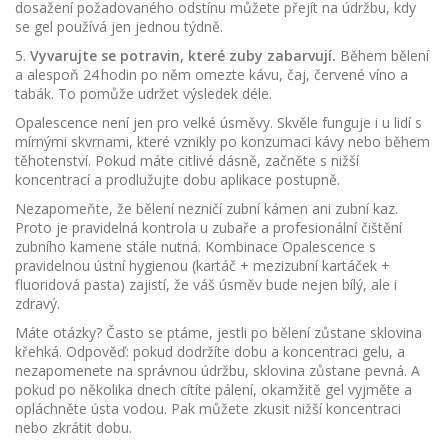
dosažení požadovaného odstínu můžete přejít na údržbu, kdy
se gel používá jen jednou týdně.
5.
Vyvarujte se potravin, které zuby zabarvují.
Během bělení
a alespoň 24 hodin po něm omezte kávu, čaj, červené víno a
tabák. To pomůže udržet výsledek déle.
Opalescence není jen pro velké úsměvy. Skvěle funguje i u lidí s
mírnými skvrnami, které vznikly po konzumaci kávy nebo během
těhotenství. Pokud máte citlivé dásně, začněte s nižší
koncentrací a prodlužujte dobu aplikace postupně.
Nezapomeňte, že bělení nezničí zubní kámen ani zubní kaz.
Proto je pravidelná kontrola u zubaře a profesionální čištění
zubního kamene stále nutná. Kombinace Opalescence s
pravidelnou ústní hygienou (kartáč + mezizubní kartáček +
fluoridová pasta) zajistí, že váš úsměv bude nejen bílý, ale i
zdravý.
Máte otázky? Často se ptáme, jestli po bělení zůstane sklovina
křehká. Odpověď: pokud dodržíte dobu a koncentraci gelu, a
nezapomenete na správnou údržbu, sklovina zůstane pevná. A
pokud po několika dnech cítíte pálení, okamžitě gel vyjměte a
opláchněte ústa vodou. Pak můžete zkusit nižší koncentraci
nebo zkrátit dobu.