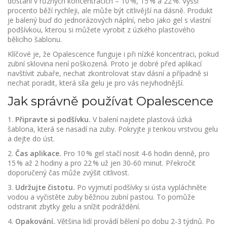
dostání v různých koncentracích – 10 %, 15 % a 22 %. Vyšší
procento běží rychleji, ale může být citlivější na dásně. Produkt
je balený buď do jednorázových náplní, nebo jako gel s vlastní
podšívkou, kterou si můžete vyrobit z úzkého plastového
bělicího šablonu.
Klíčové je, že Opalescence funguje i při nízké koncentraci, pokud
zubní sklovina není poškozená. Proto je dobré před aplikací
navštívit zubaře, nechat zkontrolovat stav dásní a případně si
nechat poradit, která síla gelu je pro vás nejvhodnější.
Jak správně používat Opalescence
1.
Připravte si podšívku.
V balení najdete plastová úzká
šablona, která se nasadí na zuby. Pokryjte ji tenkou vrstvou gelu
a dejte do úst.
2.
Čas aplikace.
Pro 10 % gel stačí nosit 4‑6 hodin denně, pro
15 % až 2 hodiny a pro 22 % už jen 30‑60 minut. Překročit
doporučený čas může zvýšit citlivost.
3.
Udržujte čistotu.
Po vyjmutí podšívky si ústa vypláchněte
vodou a vyčistěte zuby běžnou zubní pastou. To pomůže
odstranit zbytky gelu a snížit podráždění.
4.
Opakování.
Většina lidí provádí bělení po dobu 2‑3 týdnů. Po