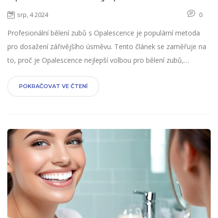
srp, 4 2024
0
Profesionální bělení zubů s Opalescence je populární metoda
pro dosažení zářivějšího úsměvu. Tento článek se zaměřuje na
to, proč je Opalescence nejlepší volbou pro bělení zubů,
popisuje výhody a bezpečnost této metody, a poskytuje
užitečné tipy pro údržbu bělených zubů.
POKRAČOVAT VE ČTENÍ