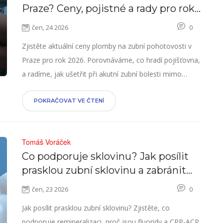
Praze? Ceny, pojistné a rady pro rok
2026
čen, 24 2026
0
Zjistěte aktuální ceny plomby na zubní pohotovosti v
Praze pro rok 2026. Porovnáváme, co hradí pojišťovna,
a radíme, jak ušetřit při akutní zubní bolesti mimo
běžnou ordinaci.
POKRAČOVAT VE ČTENÍ
Tomáš Voráček
Co podporuje sklovinu? Jak posílit
prasklou zubní sklovinu a zabránit
dalším poškozením
čen, 23 2026
0
Jak posílit prasklou zubní sklovinu? Zjistěte, co
podporuje remineralizaci, proč jsou fluoridy a CPP-ACP