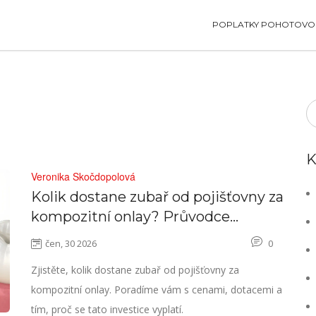
POPLATKY POHOTOVOS
K
Veronika Skočdopolová
Kolik dostane zubař od pojišťovny za
kompozitní onlay? Průvodce
cenami a dotacemi v roce 2026
čen, 30 2026
0
Zjistěte, kolik dostane zubař od pojišťovny za
kompozitní onlay. Poradíme vám s cenami, dotacemi a
tím, proč se tato investice vyplatí.