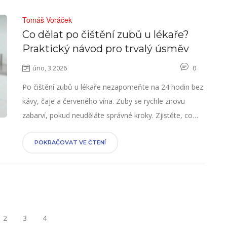
Tomáš Voráček
Co dělat po čištění zubů u lékaře?
Praktický návod pro trvalý úsměv
úno, 3 2026
0
Po čištění zubů u lékaře nezapomeňte na 24 hodin bez
kávy, čaje a červeného vína. Zuby se rychle znovu
zabarví, pokud neuděláte správné kroky. Zjistěte, co
dělat, aby váš úsměv zůstal bílý dlouho.
POKRAČOVAT VE ČTENÍ
2
3
4