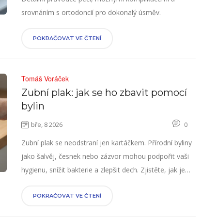
srovnáním s ortodoncií pro dokonalý úsměv.
POKRAČOVAT VE ČTENÍ
Tomáš Voráček
Zubní plak: jak se ho zbavit pomocí
bylin
bře, 8 2026
0
Zubní plak se neodstraní jen kartáčkem. Přírodní byliny
jako šalvěj, česnek nebo zázvor mohou podpořit vaši
hygienu, snížit bakterie a zlepšit dech. Zjistěte, jak je
používat bezpečně a efektivně.
POKRAČOVAT VE ČTENÍ