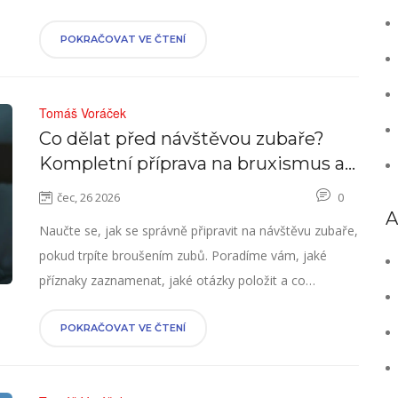
dětského úsměvu.
POKRAČOVAT VE ČTENÍ
Tomáš Voráček
Co dělat před návštěvou zubaře?
Kompletní příprava na bruxismus a
broušení zubů
čec, 26 2026
0
A
Naučte se, jak se správně připravit na návštěvu zubaře,
pokud trpíte broušením zubů. Poradíme vám, jaké
příznaky zaznamenat, jaké otázky položit a co
očekávat při léčbě bruxismu.
POKRAČOVAT VE ČTENÍ