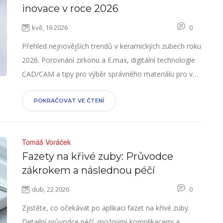
inovace v roce 2026
kvě, 19 2026
0
Přehled nejnovějších trendů v keramických zubech roku
2026. Porovnání zirkonu a E.max, digitální technologie
CAD/CAM a tipy pro výběr správného materiálu pro váš
úsměv.
POKRAČOVAT VE ČTENÍ
Tomáš Voráček
Fazety na křivé zuby: Průvodce
zákrokem a následnou péčí
dub, 22 2026
0
Zjistěte, co očekávat po aplikaci fazet na křivé zuby.
Detailní průvodce péčí, možnými komplikacemi a