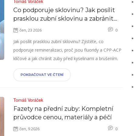
Tomáš Voráček
Co podporuje sklovinu? Jak posílit
prasklou zubní sklovinu a zabránit
dalším poškozením
čen, 23 2026
0
Jak posílit prasklou zubní sklovinu? Zjistěte, co
podporuje remineralizaci, proč jsou fluoridy a CPP-ACP
klíčové a jak chránit zuby před kyselinami a brušením.
POKRAČOVAT VE ČTENÍ
Tomáš Voráček
Fazety na přední zuby: Kompletní
průvodce cenou, materiály a péčí
čen, 9 2026
0