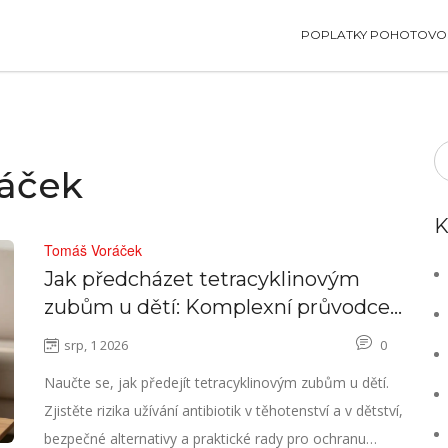
POPLATKY POHOTOVOS
ráček
K
Tomáš Voráček
Jak předcházet tetracyklinovým
zubům u dětí: Komplexní průvodce
pro rodiče
srp, 1 2026
0
Naučte se, jak předejít tetracyklinovým zubům u dětí.
Zjistěte rizika užívání antibiotik v těhotenství a v dětství,
bezpečné alternativy a praktické rady pro ochranu