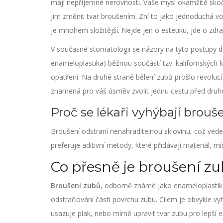
mají nepříjemné nerovnosti. Vaše mysl okamžitě skoč
jim změnit tvar broušením. Zní to jako jednoduchá vo
je mnohem složitější. Nejde jen o estetiku, jde o zdr
V současné stomatologii se názory na tyto postupy dr
enameloplastika) běžnou součástí tzv. kalifornských k
opatření. Na druhé straně bělení zubů prošlo revoluc
znamená pro váš úsměv zvolit jednu cestu před druhou
Proč se lékaři vyhýbají brouš
Broušení odstraní nenahraditelnou sklovinu, což vede k
preferuje aditivní metody, které přidávají materiál, 
Co přesně je broušení zub
Broušení zubů
, odborně známé jako
enameloplastik
odstraňování části povrchu zubu.
Cílem je obvykle vyh
usazuje plak, nebo mírně upravit tvar zubu pro lepší e