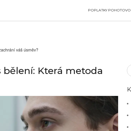
POPLATKY POHOTOVOS
 zachrání váš úsměv?
 bělení: Která metoda
K