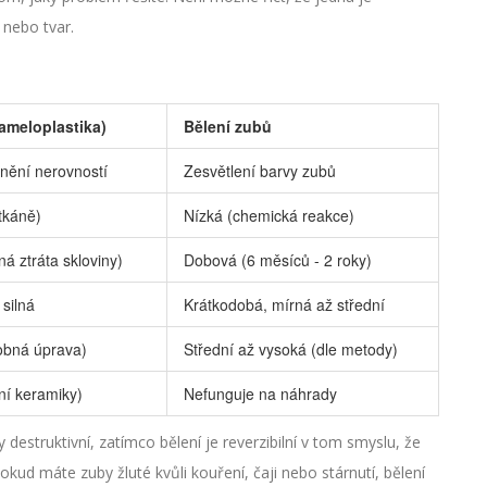
 nebo tvar.
ameloplastika)
Bělení zubů
nění nerovností
Zesvětlení barvy zubů
tkáně)
Nízká (chemická reakce)
ná ztráta skloviny)
Dobová (6 měsíců - 2 roky)
silná
Krátkodobá, mírná až střední
obná úprava)
Střední až vysoká (dle metody)
í keramiky)
Nefunguje na náhrady
y destruktivní, zatímco bělení je reverzibilní v tom smyslu, že
okud máte zuby žluté kvůli kouření, čaji nebo stárnutí, bělení