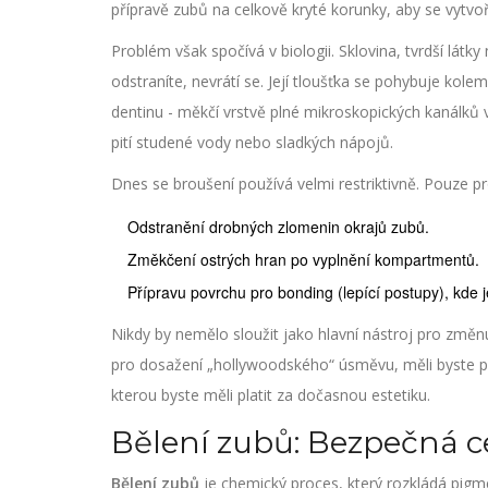
přípravě zubů na celkově kryté korunky, aby se vytvoř
Problém však spočívá v biologii. Sklovina, tvrdší látky n
odstraníte, nevrátí se. Její tloušťka se pohybuje kole
dentinu - měkčí vrstvě plné mikroskopických kanálků v
pití studené vody nebo sladkých nápojů.
Dnes se broušení používá velmi restriktivně. Pouze pr
Odstranění drobných zlomenin okrajů zubů.
Změkčení ostrých hran po vyplnění kompartmentů.
Přípravu povrchu pro bonding (lepící postupy), kde je
Nikdy by nemělo sloužit jako hlavní nástroj pro změ
pro dosažení „hollywoodského“ úsměvu, měli byste po
kterou byste měli platit za dočasnou estetiku.
Bělení zubů: Bezpečná ce
Bělení zubů
je chemický proces, který
rozkládá pigme