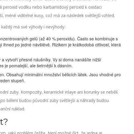
vá peroxid vodíku nebo karbamidový peroxid k oxidaci
í, méně viditelné kusy, což má za následek světlejší vzhled.
, a každý má své výhody i nevýhody:
zentrovaných gelů (až 40 % peroxidu). Často se kombinuje s
ý ihned po jedné návštěvě. Rizikem je krátkodobá citlivost, která
 a vytvoří přesné náušníky. Vy si doma nanášíte nižší
s je pomalejší, ale šetrnější k dásním.
en. Obsahují minimální množství bělicích látek. Jsou vhodné pro
jeden stupeň.
odní zuby. Kompozity, keramické inlaye ani korunky se nebělí.
e po bělení budou původní zuby světlejší a náhrady budou
nanční náklad.
t?
, jaký problém řešíte. Není možné říct, že jedna je