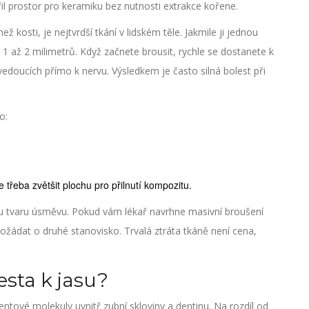
il prostor pro keramiku bez nutnosti extrakce kořene.
ež kosti, je nejtvrdší tkání v lidském těle. Jakmile ji jednou
m 1 až 2 milimetrů. Když začnete brousit, rychle se dostanete k
edoucích přímo k nervu. Výsledkem je často silná bolest při
o:
 třeba zvětšit plochu pro přilnutí kompozitu.
nu tvaru úsměvu. Pokud vám lékař navrhne masivní broušení
žádat o druhé stanovisko. Trvalá ztráta tkáně není cena,
sta k jasu?
ntové molekuly uvnitř zubní skloviny a dentinu
.
Na rozdíl od