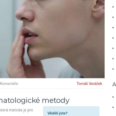
 Komentáře
Tomáš Voráček
A
matologické metody
 která metoda je pro
Věděli jste?