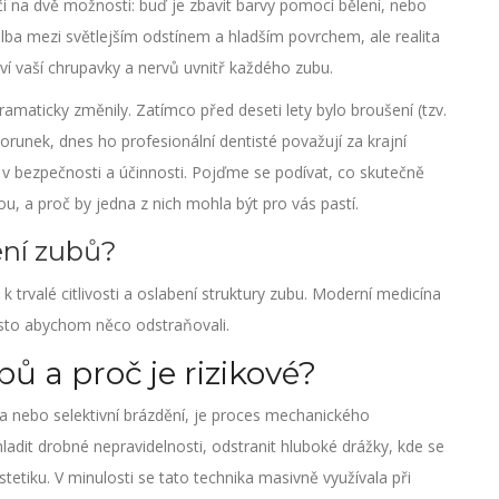
í na dvě možnosti: buď je zbavit barvy pomocí bělení, nebo
lba mezi světlejším odstínem a hladším povrchem, ale realita
aví vaší chrupavky a nervů uvnitř každého zubu.
amaticky změnily. Zatímco před deseti lety bylo broušení (tzv.
orunek, dnes ho profesionální dentisté považují za krajní
í v bezpečnosti a účinnosti. Pojďme se podívat, co skutečně
, a proč by jedna z nich mohla být pro vás pastí.
ení zubů?
 trvalé citlivosti a oslabení struktury zubu. Moderní medicína
místo abychom něco odstraňovali.
ů a proč je rizikové?
a nebo selektivní brázdění
, je proces mechanického
ladit drobné nepravidelnosti, odstranit hluboké drážky, kde se
stetiku. V minulosti se tato technika masivně využívala při