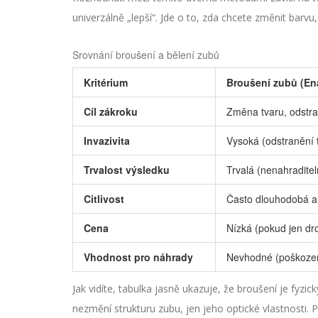
univerzálně „lepší“. Jde o to, zda chcete změnit barvu,
Srovnání broušení a bělení zubů
Kritérium
Broušení zubů (En
Cíl zákroku
Změna tvaru, odstra
Invazivita
Vysoká (odstranění 
Trvalost výsledku
Trvalá (nenahraditel
Citlivost
Často dlouhodobá a 
Cena
Nízká (pokud jen dr
Vhodnost pro náhrady
Nevhodné (poškozen
Jak vidíte, tabulka jasně ukazuje, že broušení je fyzick
nezmění strukturu zubu, jen jeho optické vlastnosti. P