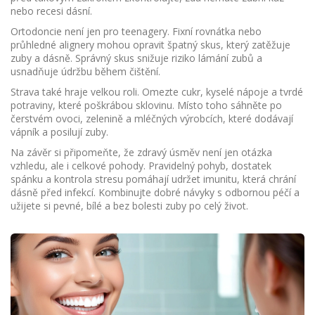
nebo recesi dásní.
Ortodoncie není jen pro teenagery. Fixní rovnátka nebo
průhledné alignery mohou opravit špatný skus, který zatěžuje
zuby a dásně. Správný skus snižuje riziko lámání zubů a
usnadňuje údržbu během čištění.
Strava také hraje velkou roli. Omezte cukr, kyselé nápoje a tvrdé
potraviny, které poškrábou sklovinu. Místo toho sáhněte po
čerstvém ovoci, zelenině a mléčných výrobcích, které dodávají
vápník a posilují zuby.
Na závěr si připomeňte, že zdravý úsměv není jen otázka
vzhledu, ale i celkové pohody. Pravidelný pohyb, dostatek
spánku a kontrola stresu pomáhají udržet imunitu, která chrání
dásně před infekcí. Kombinujte dobré návyky s odbornou péčí a
užijete si pevné, bílé a bez bolesti zuby po celý život.