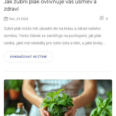
Jak zubní plak ovlivňuje váš úsměv a
zdraví
čen, 23 2024
0
Zubní plak může mít zásadní vliv na krásu a zdraví našeho
úsměvu. Tento článek se zaměřuje na pochopení, jak plak
vzniká, jaké má následky pro naše ústa a tělo, a jaké kroky
můžeme podniknout k jeho prevenci. Nabízí také rady a tipy pro
udržení zářivě bílého a zdravého úsměvu.
POKRAČOVAT VE ČTENÍ