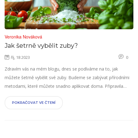
Veronika Nováková
Jak šetrně vybělit zuby?
říj, 18 2023
0
Zdravím vás na mém blogu, dnes se podíváme na to, jak
můžete šetrně vybělit své zuby. Budeme se zabývat přírodními
metodami, které můžete snadno aplikovat doma. Připravila
jsem pro vás několik triků a tipů, které vám umožní získat
zdravý a zářivý úsměv. Snažím se sdílet rady, které jsou šetrné k
POKRAČOVAT VE ČTENÍ
našemu tělu a životnímu prostředí. Tak pojďme na to společně
zjistit, jak si zlepšit naši péči o ústní hygienu.