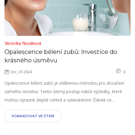
Veronika Nováková
Opalescence bělení zubů: Investice do
krásného úsměvu
čec, 20 2024
0
Opalescence bělení zubů je oblíbenou metodou pro dosažení
zářivého úsměvu. Tento šetrný postup nabízí výsledky, které
mohou výrazně zlepšit vzhled a sebevědomí. Článek se
zaměřuje na výhody, proces a tipy pro bezpečné a efektivní
použití domácího bělícího systému.
POKRAČOVAT VE ČTENÍ