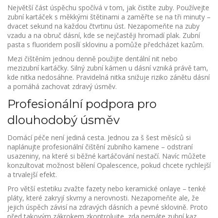
Největší část úspěchu spočívá v tom, jak čistíte zuby. Používejte
zubní kartáček s měkkými štětinami a zaměřte se na tři minuty –
dvacet sekund na každou čtvrtinu úst. Nezapomeňte na zuby
vzadu a na obruč dásní, kde se nejčastěji hromadí plak. Zubní
pasta s fluoridem posílí sklovinu a pomůže předcházet kazům.
Mezi čištěním jednou denně použijte dentální nit nebo
mezizubní kartáčky. Silný zubní kámen u dásní vzniká právě tam,
kde nitka nedosáhne. Pravidelná nitka snižuje riziko zánětu dásní
a pomáhá zachovat zdravý úsměv.
Profesionální podpora pro
dlouhodobý úsměv
Domácí péče není jediná cesta. Jednou za š šest měsíců si
naplánujte profesionální čištění zubního kamene – odstraní
usazeniny, na které si běžné kartáčování nestačí. Navíc můžete
konzultovat možnost bělení Opalescence, pokud chcete rychlejší
a trvalejší efekt.
Pro větší estetiku zvažte fazety nebo keramické onlaye – tenké
pláty, které zakryjí skvrny a nerovnosti. Nezapomeňte ale, že
jejich úspěch závisí na zdravých dásních a pevné sklovině. Proto
před takovým zákrokem zkontrolujte, zda nemáte zubní kaz