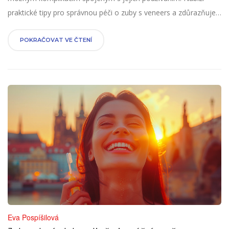
praktické tipy pro správnou péči o zuby s veneers a zdůrazňuje
důležité aspekty, které je třeba vzít v úvahu při zvažování
tohoto dentálního zákroku. Článek se zaměřuje na zdraví
POKRAČOVAT VE ČTENÍ
úsměvu a poskytuje čtenářům doporučení pro dosažení
nejlepších výsledků.
Eva Pospíšilová