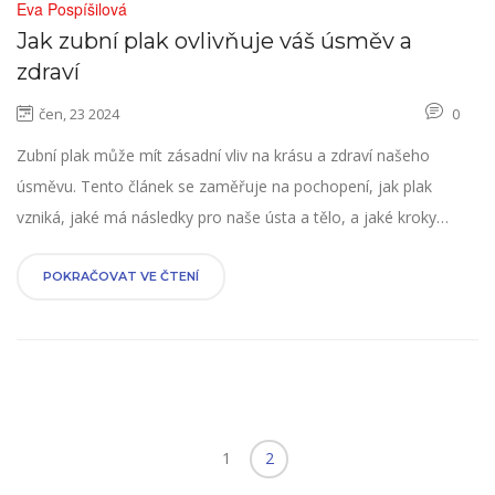
Eva Pospíšilová
Jak zubní plak ovlivňuje váš úsměv a
zdraví
čen, 23 2024
0
Zubní plak může mít zásadní vliv na krásu a zdraví našeho
úsměvu. Tento článek se zaměřuje na pochopení, jak plak
vzniká, jaké má následky pro naše ústa a tělo, a jaké kroky
můžeme podniknout k jeho prevenci. Nabízí také rady a tipy pro
udržení zářivě bílého a zdravého úsměvu.
POKRAČOVAT VE ČTENÍ
1
2