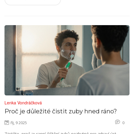
Lenka Vondráčková
Proč je důležité čistit zuby hned ráno?
říj, 9 2025
0
Zjistěte, proč je ranní čištění zubů nezbytné pro zdraví úst,