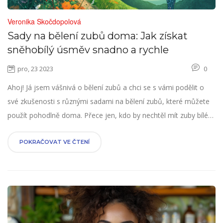
Veronika Skočdopolová
Sady na bělení zubů doma: Jak získat
sněhobílý úsměv snadno a rychle
pro, 23 2023
0
Ahoj! Já jsem vášnivá o bělení zubů a chci se s vámi podělit o
své zkušenosti s různými sadami na bělení zubů, které můžete
použít pohodlně doma. Přece jen, kdo by nechtěl mít zuby bílé
jako perličky, že? Vyzkoušela jsem několik produktů a našla
jsem, že efektivita se opravdu liší. Některé sady byly skvělé,
POKRAČOVAT VE ČTENÍ
zatímco jiné nebyly tak účinné, jak jsem doufala. V tomto článku
se podělím o své tipy a triky, jak vybrat tu pravou sadu, abyste
dosáhli těch nejlepších výsledků. Pojďme společně objevit, které
sady na bělení zubů skutečně fungují!