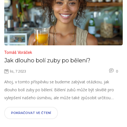
Tomáš Voráček
Jak dlouho bolí zuby po bělení?
lis, 7 2023
0
Ahoj, v tomto příspěvku se budeme zabývat otázkou, jak
dlouho bolí zuby po bělení. Bělení zubů může být skvělé pro
vylepšení našeho úsměvu, ale může také způsobit určitou
dočasnou bolest zubů. Budeme se snažit porozumět, proč k
tomu dochází a jaký je průměrný čas, po který může taková
POKRAČOVAT VE ČTENÍ
bolest trvat. Také probereme některé návrhy, jak zvládnout