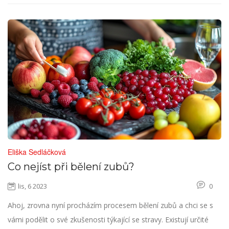
následnou bolest zubů po bělení. Přidejte se k nám na této
cestě ke zdravějšímu a šťastnějšímu úsměvu.
Eliška Sedláčková
Co nejíst při bělení zubů?
lis, 6 2023
0
Ahoj, zrovna nyní procházím procesem bělení zubů a chci se s
vámi podělit o své zkušenosti týkající se stravy. Existují určité