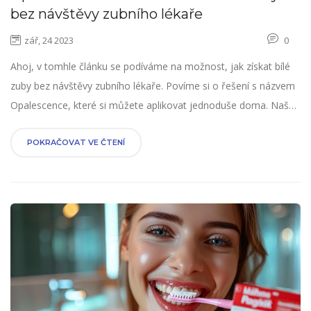
bez návštěvy zubního lékaře
zář, 24 2023
0
Ahoj, v tomhle článku se podíváme na možnost, jak získat bílé
zuby bez návštěvy zubního lékaře. Povíme si o řešení s názvem
Opalescence, které si můžete aplikovat jednoduše doma. Naše
ústa budou vypadat skvěle a my se budeme cítit sebevědomější.
Pojďme se tedy podívat, jak to všechno funguje a jaké případné
POKRAČOVAT VE ČTENÍ
výhody a nevýhody to může mít.