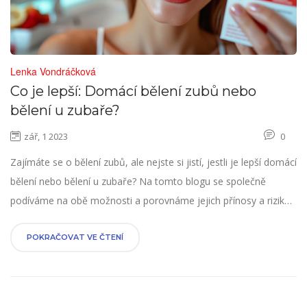
Lenka Vondráčková
Co je lepší: Domácí bělení zubů nebo
bělení u zubaře?
zář, 1 2023
0
Zajímáte se o bělení zubů, ale nejste si jistí, jestli je lepší domácí
bělení nebo bělení u zubaře? Na tomto blogu se společně
podíváme na obě možnosti a porovnáme jejich přínosy a rizika.
Chci vám pomoci s rozhodnutím, co bude nejlepší volbou pro
vás a vaši nádhernou úsměv. Protože konkrétní výsledky a
POKRAČOVAT VE ČTENÍ
zkušenosti mohou být různé, hlouběji se podíváme na fakta a
prostudujeme uživatelské recenze.