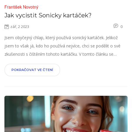
František Novotný
Jak vycistit Sonicky kartáček?
zář, 2 2023
0
Jsem obyčejný chlap, který používá sonický kartáček. Jelikož
jsem to však já, kdo ho používá nejvíce, chci se podělit o své
zkušenosti s čištěním tohoto kartáčku. V tomto článku se
dozvíte, jak správně čistit sonický kartáček a jaké jsou nejlepší
techniky, aby byl vždy v optimálním stavu. Také se podělím o pár
POKRAČOVAT VE ČTENÍ
tipů, které jsem se naučil během doby, co jsem tento kartáček
používal. Věřím, že vám to pomůže udržovat váš kartáček co
nejdelší dobu v nejlepším stavu.