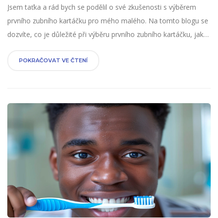
Jsem taťka a rád bych se podělil o své zkušenosti s výběrem
prvního zubního kartáčku pro mého malého. Na tomto blogu se
dozvíte, co je důležité při výběru prvního zubního kartáčku, jaká
je správná péče o dětské zuby a jaká jsou kritéria pro správný
kartáček. Rád vás provedu celým procesem, je to důležité pro
POKRAČOVAT VE ČTENÍ
zdraví vašeho dítěte a nesmíte to podcenit. Dětská zubní
hygiena je klíčová!