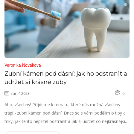
Veronika Nováková
Zubní kámen pod dásní: jak ho odstranit a
udržet si krásné zuby
zář, 4 2023
0
Ahoj všechny! Přijdeme k tématu, které nás možná všechny
trápí - zubní kámen pod dásní. Dnes se s vámi podělím o tipy a
triky, jak tento nepřítel odstranit a jak si udržet co nejkrásnější
zuby. Od osobní hygieny až po návštěvu zubaře, v našem článku