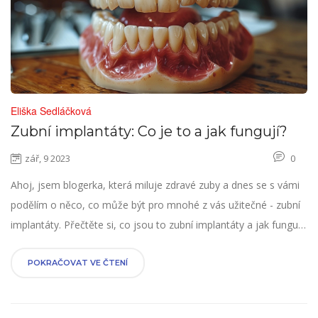
Eliška Sedláčková
Zubní implantáty: Co je to a jak fungují?
zář, 9 2023
0
Ahoj, jsem blogerka, která miluje zdravé zuby a dnes se s vámi
podělím o něco, co může být pro mnohé z vás užitečné - zubní
implantáty. Přečtěte si, co jsou to zubní implantáty a jak fungují.
Naučíme se také o jejich výhodách a jak se o ně starat. Věřím,
že po přečtení tohoto článku budete mít lepší představu o tom,
POKRAČOVAT VE ČTENÍ
zda jsou pro vás zubní implantáty vhodné.