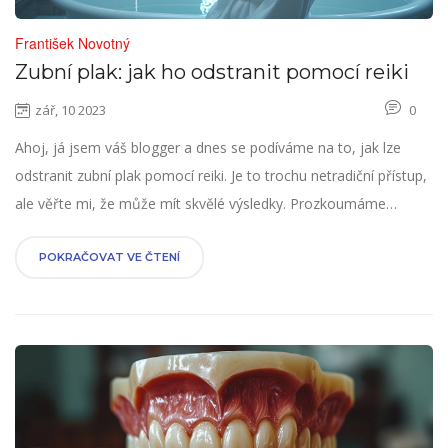
František Novotný
Zubní plak: jak ho odstranit pomocí reiki
zář, 10 2023
0
Ahoj, já jsem váš blogger a dnes se podíváme na to, jak lze
odstranit zubní plak pomocí reiki. Je to trochu netradiční přístup,
ale věřte mi, že může mít skvělé výsledky. Prozkoumáme
hlouběji, jak reiki funguje a jak může pomoci při péči o naše
ústa a zuby. Takže pokud hledáte nový způsob, jak se zbavit
POKRAČOVAT VE ČTENÍ
zubního plaku, zůstaňte se mnou. Těším se na společnou cestu
za lepší hygienou úst.