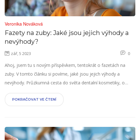
Veronika Nováková
Fazety na zuby: Jaké jsou jejich výhody a
nevýhody?
zář, 5 2023
0
Ahoj, jsem tu s novým příspěvkem, tentokrát o fazetách na
zuby. V tomto článku si povíme, jaké jsou jejich výhody a
nevýhody. Průzkumná cesta do světa dentalní kosmetiky, o
které se toho zatím moc neví. Zjistíme dohromady, zda jsou
fazety dobrým řešením pro vás. Tak pojďte se mnou tento svět
POKRAČOVAT VE ČTENÍ
dentalní kosmetiky prozkoumat.