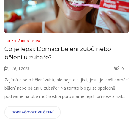
Lenka Vondráčková
Co je lepší: Domácí bělení zubů nebo
bělení u zubaře?
zář, 1 2023
0
Zajímáte se o bělení zubů, ale nejste si jistí, jestli je lepší domácí
bělení nebo bělení u zubaře? Na tomto blogu se společně
podíváme na obě možnosti a porovnáme jejich přínosy a rizika.
Chci vám pomoci s rozhodnutím, co bude nejlepší volbou pro
vás a vaši nádhernou úsměv. Protože konkrétní výsledky a
POKRAČOVAT VE ČTENÍ
zkušenosti mohou být různé, hlouběji se podíváme na fakta a
prostudujeme uživatelské recenze.