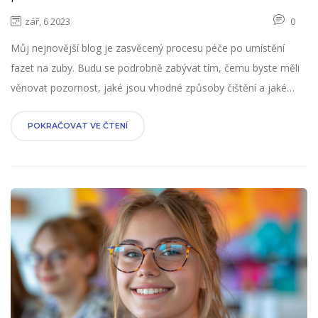
zář, 6 2023
0
Můj nejnovější blog je zasvěcený procesu péče po umístění
fazet na zuby. Budu se podrobně zabývat tím, čemu byste měli
věnovat pozornost, jaké jsou vhodné způsoby čištění a jaké
potřebné kroky k udržení zdravých a krásných fazet. Věřím, že
můj příspěvek vám poskytne cenné informace a přispěje k
POKRAČOVAT VE ČTENÍ
většímu porozumění a klidu v době po zákroku.