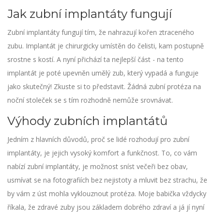
Jak zubní implantáty fungují
Zubní implantáty fungují tím, že nahrazují kořen ztraceného
zubu. Implantát je chirurgicky umístěn do čelisti, kam postupně
srostne s kostí. A nyní přichází ta nejlepší část - na tento
implantát je poté upevněn umělý zub, který vypadá a funguje
jako skutečný! Zkuste si to představit. Žádná zubní protéza na
noční stoleček se s tím rozhodně nemůže srovnávat.
Výhody zubních implantátů
Jedním z hlavních důvodů, proč se lidé rozhodují pro zubní
implantáty, je jejich vysoký komfort a funkčnost. To, co vám
nabízí zubní implantáty, je možnost sníst večeři bez obav,
usmívat se na fotografiích bez nejistoty a mluvit bez strachu, že
by vám z úst mohla vyklouznout protéza. Moje babička vždycky
říkala, že zdravé zuby jsou základem dobrého zdraví a já jí nyní