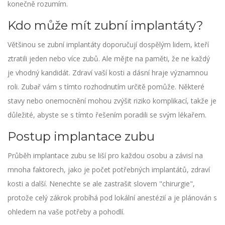
konečně rozumím.
Kdo může mít zubní implantáty?
Většinou se zubní implantáty doporučují dospělým lidem, kteří
ztratili jeden nebo více zubů. Ale mějte na paměti, že ne každý
je vhodný kandidát. Zdraví vaší kosti a dásní hraje významnou
roli. Zubař vám s tímto rozhodnutím určitě pomůže. Některé
stavy nebo onemocnění mohou zvýšit riziko komplikací, takže je
důležité, abyste se s tímto řešením poradili se svým lékařem.
Postup implantace zubu
Průběh implantace zubu se liší pro každou osobu a závisí na
mnoha faktorech, jako je počet potřebných implantátů, zdraví
kosti a další. Nenechte se ale zastrašit slovem "chirurgie",
protože celý zákrok probíhá pod lokální anestézií a je plánován s
ohledem na vaše potřeby a pohodlí.