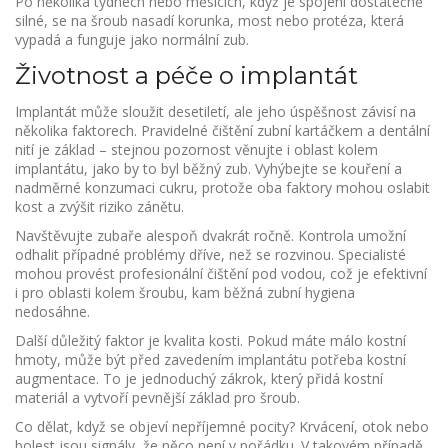
Po několika týdnech nebo měsících, když je spojení dostatečně
silné, se na šroub nasadí korunka, most nebo protéza, která
vypadá a funguje jako normální zub.
Životnost a péče o implantát
Implantát může sloužit desetiletí, ale jeho úspěšnost závisí na
několika faktorech. Pravidelné čištění zubní kartáčkem a dentální
nití je základ – stejnou pozornost věnujte i oblast kolem
implantátu, jako by to byl běžný zub. Vyhýbejte se kouření a
nadměrné konzumaci cukru, protože oba faktory mohou oslabit
kost a zvýšit riziko zánětu.
Navštěvujte zubaře alespoň dvakrát ročně. Kontrola umožní
odhalit případné problémy dříve, než se rozvinou. Specialisté
mohou provést profesionální čištění pod vodou, což je efektivní
i pro oblasti kolem šroubu, kam běžná zubní hygiena
nedosáhne.
Další důležitý faktor je kvalita kosti. Pokud máte málo kostní
hmoty, může být před zavedením implantátu potřeba kostní
augmentace. To je jednoduchý zákrok, který přidá kostní
materiál a vytvoří pevnější základ pro šroub.
Co dělat, když se objeví nepříjemné pocity? Krvácení, otok nebo
bolest jsou signály, že něco není v pořádku. V takovém případě