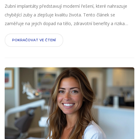
Zubní implantáty představují moderní řešení, které nahrazuje
chybějící zuby a zlepšuje kvalitu života. Tento článek se
zaměřuje na jejich dopad na tělo, zdravotní benefity a rizika
spojená s jejich používáním. Představí také zajímavé fakty a
rady pro správnou péči o implantáty, aby vydržely co nejdéle.
POKRAČOVAT VE ČTENÍ