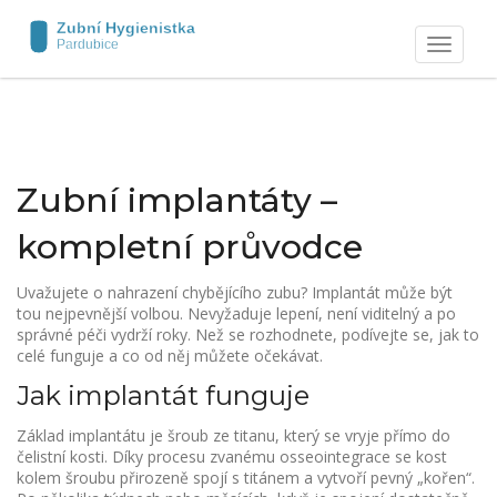
Zobrazit
navigaci
Zubní implantáty –
kompletní průvodce
Uvažujete o nahrazení chybějícího zubu? Implantát může být
tou nejpevnější volbou. Nevyžaduje lepení, není viditelný a po
správné péči vydrží roky. Než se rozhodnete, podívejte se, jak to
celé funguje a co od něj můžete očekávat.
Jak implantát funguje
Základ implantátu je šroub ze titanu, který se vryje přímo do
čelistní kosti. Díky procesu zvanému osseointegrace se kost
kolem šroubu přirozeně spojí s titánem a vytvoří pevný „kořen“.