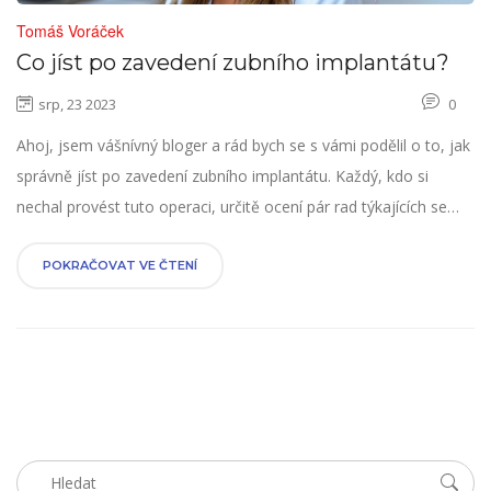
Tomáš Voráček
Co jíst po zavedení zubního implantátu?
srp, 23 2023
0
Ahoj, jsem vášnívný bloger a rád bych se s vámi podělil o to, jak
správně jíst po zavedení zubního implantátu. Každý, kdo si
nechal provést tuto operaci, určitě ocení pár rad týkajících se
stravování. Je důležité vědět, jakou dietu dodržovat, aby bylo
zajištěno správné hojení a dlouhodobá funkčnost implantátu.
POKRAČOVAT VE ČTENÍ
Tak se pojďme ponořit do světa zubní péče po implantaci.