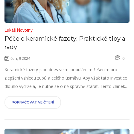
Lukáš Novotný
Péče o keramické fazety: Praktické tipy a
rady
čen, 9 2024
0
Keramické fazety jsou dnes velmi populárním řešením pro
zlepšení vzhledu zubů a celého úsměvu. Aby však tato investice
dlouho vydržela, je nutné se o ně správně starat. Tento článek
poskytne podrobné rady a tipy na údržbu keramických fazet a
nabídne také zajímavé informace o jejich čištění a ochraně před
POKRAČOVAT VE ČTENÍ
poškozením.