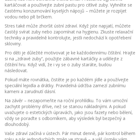
kartáčovat a používejte zubní pastu pro citlivé zuby. Vyhněte se
častému konzumování kyselých nápojů – můžete je rozpíjet
vodou nebo pít brčkem.
Stres také může zhoršit ústní zdraví. Když jste napjatí, můžete
častěji svírat zuby nebo zapomínat na hygienu. Zkuste relaxační
techniky a pravidelně kontrolujte, jestli nedochází k opotřebení
skloviny.
Pro děti je důležité motivovat je ke každodennímu čištění. Hrajte
si na „zdravé zuby“, použijte zábavné kartáčky a udělejte z
čištění hru. Když vidí, že i vy se o zuby staráte, budou
následovat.
Pokud máte rovnátka, čistěte je po každém jídle a používejte
speciální lepidla a drátky. Pravidelná údržba zamezí zubnímu
kameni a zarudnutí dásní.
Na závěr – nezapomeňte na roční prohlídku. To vám umožní
zachytit problémy dříve, než se stanou nákladnými. A pokud
uvažujete o estetických úpravách, jako jsou fazety nebo bělení,
vždy se poraďte s odborníkem, aby výsledek byl bezpečný a
dlouhodobý.
Vaše zdraví začíná v ústech. Pár minut denně, pár kontrol během
roku a pár jednoduchých změn ve stravě – a váš úsměv vám