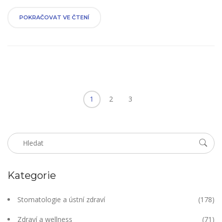
zde i zajímavé tipy pro péči o zubní implantáty a fakta, která
byste mohli přehlédnout.
POKRAČOVAT VE ČTENÍ
1
2
3
Kategorie
Stomatologie a ústní zdraví
(178)
Zdraví a wellness
(71)