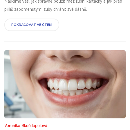
Naučíme vás, jak správně použít mezizubní kartáčky a jak před
příliš zapomenutými zuby chránit své dásně.
POKRAČOVAT VE ČTENÍ
Veronika Skočdopolová