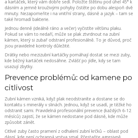
a kartáček, který vám dobře sedí. Položte štětinu pod úhel 45° k
dásním a jemně krouživými pohyby čistěte po dobu alespoň dvě
minuty. Nezapomeňte i na vnitřní strany, dásně a jazyk – tam se
také hromadí bakterie.
Jednou denně (ideálně ráno a večer) vyčistíte většinu plaku.
Pokud se vám to nedaří, může se plak ztvrdnout na zubní
kámen, který si zubař odstraní profesionálně. To je důvod, proč
jsou pravidelné kontroly důležité.
Drátky nebo mezizubní kartáčky pomáhají dostat se mezi zuby,
kde běžný kartáček nedosáhne. Zvlášť po jídle, kdy se tam
usazují zbytky.
Prevence problémů: od kamene po
citlivost
Zubní kámen vzniká, když plak neodstraníte a dostane se do
kontaktu s minerály v slinách. Jednou, když se usadí, je těžké ho
odstranit sami. Pravidelná profesionální prevence (každých 6‑12
měsíců) zajistí, že se kámen nedostane pod dásně, kde může
způsobit zánět.
Citlivé zuby často pramení z odhalení zubní krčků – oblast pod
dásní, kde není ochranná vrstva smal. Přestaňte agresivně