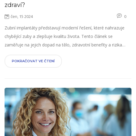
zdraví?
čen, 15 2024
0
Zubní implantáty představují moderní řešení, které nahrazuje
chybějící zuby a zlepšuje kvalitu života. Tento článek se
zaměřuje na jejich dopad na tělo, zdravotní benefity a rizika
spojená s jejich používáním. Představí také zajímavé fakty a
rady pro správnou péči o implantáty, aby vydržely co nejdéle.
POKRAČOVAT VE ČTENÍ