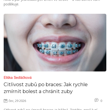
poděkuje.
Eliška Sedláčková
Citlivost zubů po braces: Jak rychle
zmírnit bolest a chránit zuby
čec, 29 2026
0
Citlivost zubů po úpravě braces je běžná. Zjistěte, proč k ní