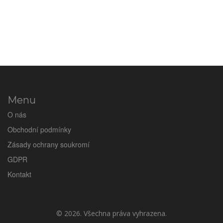
Menu
O nás
Obchodní podmínky
Zásady ochrany soukromí
GDPR
Kontakt
© 2026. Všechna práva vyhrazena.