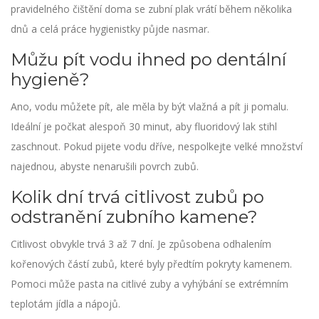
pravidelného čištění doma se zubní plak vrátí během několika
dnů a celá práce hygienistky půjde nasmar.
Můžu pít vodu ihned po dentální
hygieně?
Ano, vodu můžete pít, ale měla by být vlažná a pít ji pomalu.
Ideální je počkat alespoň 30 minut, aby fluoridový lak stihl
zaschnout. Pokud pijete vodu dříve, nespolkejte velké množství
najednou, abyste nenarušili povrch zubů.
Kolik dní trvá citlivost zubů po
odstranění zubního kamene?
Citlivost obvykle trvá 3 až 7 dní. Je způsobena odhalením
kořenových částí zubů, které byly předtím pokryty kamenem.
Pomoci může pasta na citlivé zuby a vyhýbání se extrémním
teplotám jídla a nápojů.