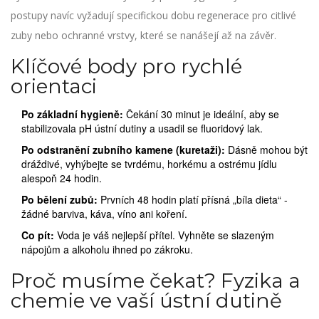
postupy navíc vyžadují specifickou dobu regenerace pro citlivé
zuby nebo ochranné vrstvy, které se nanášejí až na závěr.
Klíčové body pro rychlé
orientaci
Po základní hygieně:
Čekání 30 minut je ideální, aby se
stabilizovala pH ústní dutiny a usadil se fluoridový lak.
Po odstranění zubního kamene (kuretaži):
Dásně mohou být
dráždivé, vyhýbejte se tvrdému, horkému a ostrému jídlu
alespoň 24 hodin.
Po bělení zubů:
Prvních 48 hodin platí přísná „bíla dieta“ -
žádné barviva, káva, víno ani koření.
Co pít:
Voda je váš nejlepší přítel. Vyhněte se slazeným
nápojům a alkoholu ihned po zákroku.
Proč musíme čekat? Fyzika a
chemie ve vaší ústní dutině