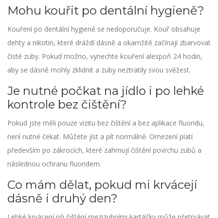
Mohu kouřit po dentální hygieně?
Kouření po dentální hygieně se nedoporučuje. Kouř obsahuje
dehty a nikotin, které dráždí dásně a okamžitě začínají zbarvovat
čisté zuby. Pokud možno, vynechte kouření alespoň 24 hodin,
aby se dásně mohly zklidnit a zuby neztratily svou svěžest.
Je nutné počkat na jídlo i po lehké
kontrole bez čištění?
Pokud jste měli pouze vizitu bez čištění a bez aplikace fluoridu,
není nutné čekat. Můžete jíst a pít normálně. Omezení platí
především po zákrocích, které zahrnují čištění povrchu zubů a
následnou ochranu fluoridem.
Co mám dělat, pokud mi krvácejí
dásně i druhý den?
Lehké krvácení při čištění mezizubními kartáčky může přetrvávat