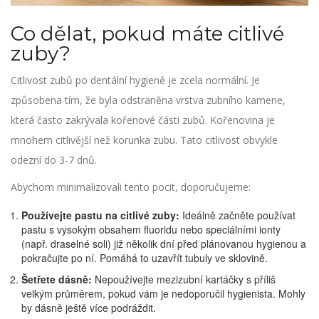
Co dělat, pokud máte citlivé
zuby?
Citlivost zubů po dentální hygieně je zcela normální. Je
způsobena tím, že byla odstraněna vrstva zubního kamene,
která často zakrývala kořenové části zubů. Kořenovina je
mnohem citlivější než korunka zubu. Tato citlivost obvykle
odezní do 3-7 dnů.
Abychom minimalizovali tento pocit, doporučujeme:
Používejte pastu na citlivé zuby:
Ideálně začněte používat
pastu s vysokým obsahem fluoridu nebo speciálními ionty
(např. draselné soli) již několik dní před plánovanou hygienou a
pokračujte po ní. Pomáhá to uzavřít tubuly ve sklovině.
Šetřete dásně:
Nepoužívejte mezizubní kartáčky s příliš
velkým průměrem, pokud vám je nedoporučil hygienista. Mohly
by dásně ještě více podráždit.