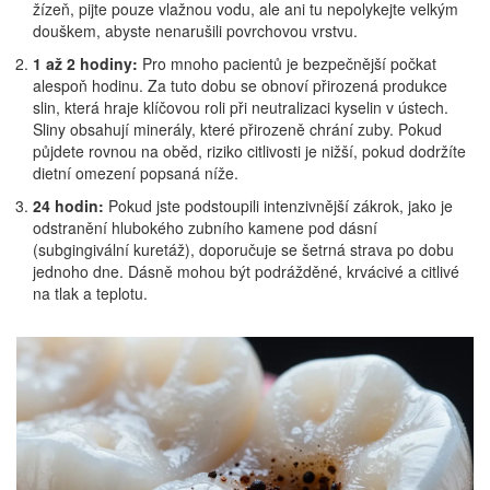
žízeň, pijte pouze vlažnou vodu, ale ani tu nepolykejte velkým
douškem, abyste nenarušili povrchovou vrstvu.
1 až 2 hodiny:
Pro mnoho pacientů je bezpečnější počkat
alespoň hodinu. Za tuto dobu se obnoví přirozená produkce
slin, která hraje klíčovou roli při neutralizaci kyselin v ústech.
Sliny obsahují minerály, které přirozeně chrání zuby. Pokud
půjdete rovnou na oběd, riziko citlivosti je nižší, pokud dodržíte
dietní omezení popsaná níže.
24 hodin:
Pokud jste podstoupili intenzivnější zákrok, jako je
odstranění hlubokého zubního kamene pod dásní
(subgingivální kuretáž), doporučuje se šetrná strava po dobu
jednoho dne. Dásně mohou být podrážděné, krvácivé a citlivé
na tlak a teplotu.