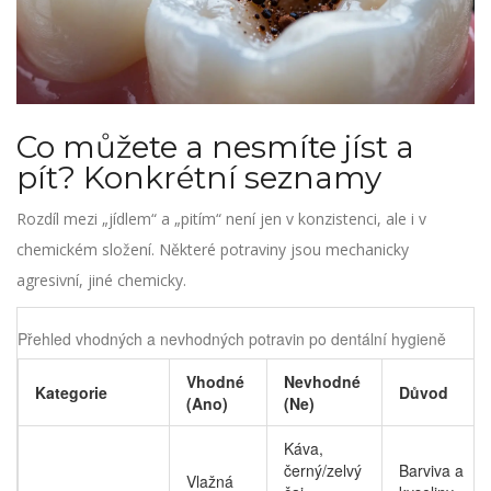
Co můžete a nesmíte jíst a
pít? Konkrétní seznamy
Rozdíl mezi „jídlem“ a „pitím“ není jen v konzistenci, ale i v
chemickém složení. Některé potraviny jsou mechanicky
agresivní, jiné chemicky.
Přehled vhodných a nevhodných potravin po dentální hygieně
Vhodné
Nevhodné
Kategorie
Důvod
(Ano)
(Ne)
Káva,
černý/zelvý
Barviva a
Vlažná