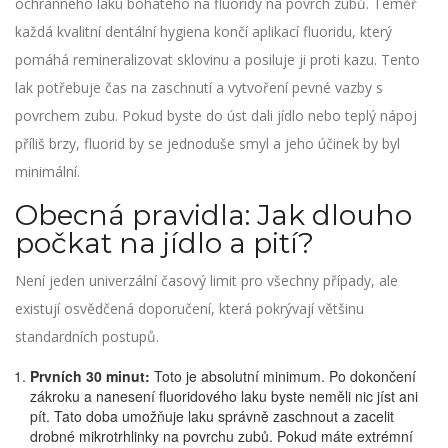
ochranného laku bohatého na fluoridy na povrch zubů
. Téměř
každá kvalitní dentální hygiena končí aplikací fluoridu, který
pomáhá remineralizovat sklovinu a posiluje ji proti kazu. Tento
lak potřebuje čas na zaschnutí a vytvoření pevné vazby s
povrchem zubu. Pokud byste do úst dali jídlo nebo teplý nápoj
příliš brzy, fluorid by se jednoduše smyl a jeho účinek by byl
minimální.
Obecná pravidla: Jak dlouho
počkat na jídlo a pití?
Není jeden univerzální časový limit pro všechny případy, ale
existují osvědčená doporučení, která pokrývají většinu
standardních postupů.
Prvních 30 minut:
Toto je absolutní minimum. Po dokončení
zákroku a nanesení fluoridového laku byste neměli nic jíst ani
pít. Tato doba umožňuje laku správně zaschnout a zacelit
drobné mikrotrhlinky na povrchu zubů. Pokud máte extrémní