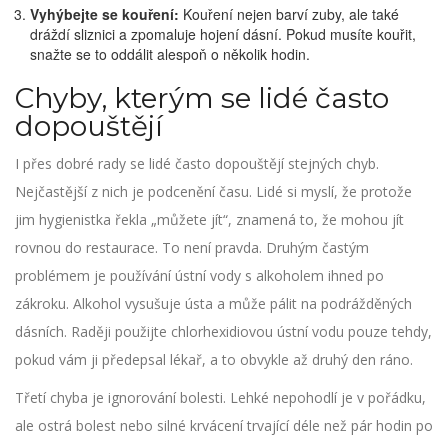
Vyhýbejte se kouření:
Kouření nejen barví zuby, ale také
dráždí sliznici a zpomaluje hojení dásní. Pokud musíte kouřit,
snažte se to oddálit alespoň o několik hodin.
Chyby, kterým se lidé často
dopouštějí
I přes dobré rady se lidé často dopouštějí stejných chyb.
Nejčastější z nich je podcenění času. Lidé si myslí, že protože
jim hygienistka řekla „můžete jít“, znamená to, že mohou jít
rovnou do restaurace. To není pravda. Druhým častým
problémem je používání ústní vody s alkoholem ihned po
zákroku. Alkohol vysušuje ústa a může pálit na podrážděných
dásních. Raději použijte chlorhexidiovou ústní vodu pouze tehdy,
pokud vám ji předepsal lékař, a to obvykle až druhý den ráno.
Třetí chyba je ignorování bolesti. Lehké nepohodlí je v pořádku,
ale ostrá bolest nebo silné krvácení trvající déle než pár hodin po