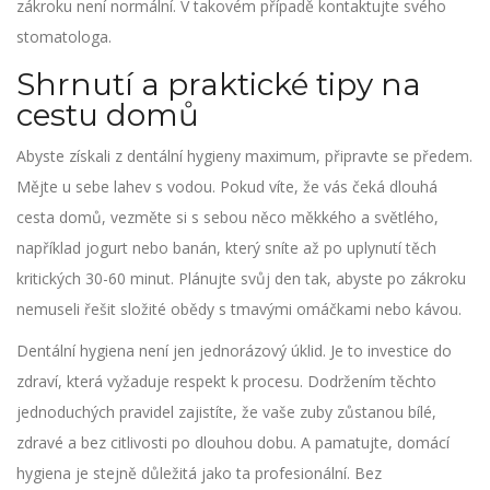
zákroku není normální. V takovém případě kontaktujte svého
stomatologa.
Shrnutí a praktické tipy na
cestu domů
Abyste získali z dentální hygieny maximum, připravte se předem.
Mějte u sebe lahev s vodou. Pokud víte, že vás čeká dlouhá
cesta domů, vezměte si s sebou něco měkkého a světlého,
například jogurt nebo banán, který sníte až po uplynutí těch
kritických 30-60 minut. Plánujte svůj den tak, abyste po zákroku
nemuseli řešit složité obědy s tmavými omáčkami nebo kávou.
Dentální hygiena není jen jednorázový úklid. Je to investice do
zdraví, která vyžaduje respekt k procesu. Dodržením těchto
jednoduchých pravidel zajistíte, že vaše zuby zůstanou bílé,
zdravé a bez citlivosti po dlouhou dobu. A pamatujte, domácí
hygiena je stejně důležitá jako ta profesionální. Bez