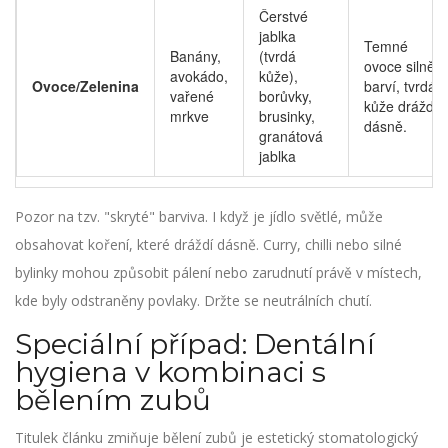
Čerstvé
jablka
Temné
Banány,
(tvrdá
ovoce silně
avokádo,
kůže),
Ovoce/Zelenina
barví, tvrdá
vařené
borůvky,
kůže dráždí
mrkve
brusinky,
dásně.
granátová
jablka
Pozor na tzv. "skryté" barviva. I když je jídlo světlé, může
obsahovat koření, které dráždí dásně. Curry, chilli nebo silné
bylinky mohou způsobit pálení nebo zarudnutí právě v místech,
kde byly odstraněny povlaky. Držte se neutrálních chutí.
Speciální případ: Dentální
hygiena v kombinaci s
bělením zubů
Titulek článku zmiňuje
bělení zubů
je
estetický stomatologický