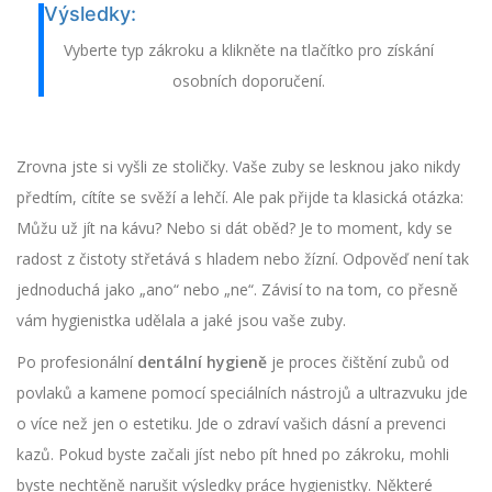
Výsledky:
Vyberte typ zákroku a klikněte na tlačítko pro získání
osobních doporučení.
Zrovna jste si vyšli ze stoličky. Vaše zuby se lesknou jako nikdy
předtím, cítíte se svěží a lehčí. Ale pak přijde ta klasická otázka:
Můžu už jít na kávu? Nebo si dát oběd? Je to moment, kdy se
radost z čistoty střetává s hladem nebo žízní. Odpověď není tak
jednoduchá jako „ano“ nebo „ne“. Závisí to na tom, co přesně
vám hygienistka udělala a jaké jsou vaše zuby.
Po profesionální
dentální hygieně
je
proces čištění zubů od
povlaků a kamene pomocí speciálních nástrojů a ultrazvuku
jde
o více než jen o estetiku. Jde o zdraví vašich dásní a prevenci
kazů. Pokud byste začali jíst nebo pít hned po zákroku, mohli
byste nechtěně narušit výsledky práce hygienistky. Některé