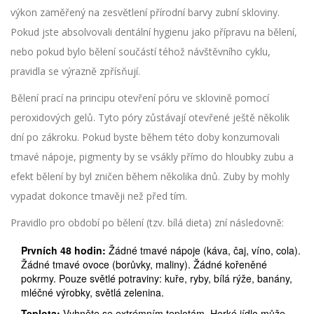
výkon zaměřený na zesvětlení přírodní barvy zubní skloviny
.
Pokud jste absolvovali dentální hygienu jako přípravu na bělení,
nebo pokud bylo bělení součástí téhož návštěvního cyklu,
pravidla se výrazně zpřísňují.
Bělení prací na principu otevření póru ve sklovině pomocí
peroxidových gelů. Tyto póry zůstávají otevřené ještě několik
dní po zákroku. Pokud byste během této doby konzumovali
tmavé nápoje, pigmenty by se vsákly přímo do hloubky zubu a
efekt bělení by byl zničen během několika dnů. Zuby by mohly
vypadat dokonce tmavěji než před tím.
Pravidlo pro období po bělení (tzv. bílá dieta) zní následovně:
Prvních 48 hodin:
Žádné tmavé nápoje (káva, čaj, víno, cola).
Žádné tmavé ovoce (borůvky, maliny). Žádné kořeněné
pokrmy. Pouze světlé potraviny: kuře, ryby, bílá rýže, banány,
mléčné výrobky, světlá zelenina.
Teplota:
Vyhněte se extrémním teplotám. Horké jídlo může