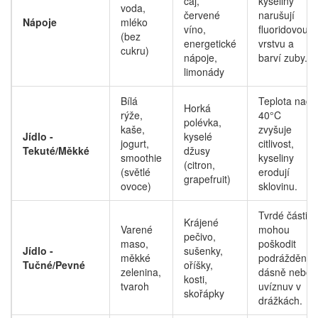
čaj,
kyseliny
voda,
červené
narušují
Nápoje
mléko
víno,
fluoridovou
(bez
energetické
vrstvu a
cukru)
nápoje,
barví zuby.
limonády
Bílá
Teplota nad
Horká
rýže,
40°C
polévka,
kaše,
zvyšuje
Jídlo -
kyselé
jogurt,
citlivost,
Tekuté/Měkké
džusy
smoothie
kyseliny
(citron,
(světlé
erodují
grapefruit)
ovoce)
sklovinu.
Tvrdé části
Krájené
Varené
mohou
pečivo,
maso,
poškodit
Jídlo -
sušenky,
měkké
podrážděné
Tučné/Pevné
oříšky,
zelenina,
dásně nebo
kosti,
tvaroh
uvíznuv v
skořápky
drážkách.