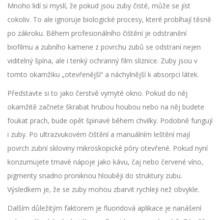
Mnoho lidí si myslí, že pokud jsou zuby čisté, může se jíst
cokoliv. To ale ignoruje biologické procesy, které probíhají těsně
po zákroku. Během
profesionálního čištění
je
odstranění
biofilmu a zubního kamene z povrchu zubů
se odstraní nejen
viditelný špína, ale i tenký ochranný film sliznice. Zuby jsou v
tomto okamžiku „otevřenější“ a náchylnější k absorpci látek.
Představte si to jako čerstvě vymyté okno. Pokud do něj
okamžitě začnete škrabat hrubou houbou nebo na něj budete
foukat prach, bude opět špinavé během chvilky. Podobně fungují
i zuby. Po ultrazvukovém čištění a manuálním leštění mají
povrch zubní skloviny mikroskopické póry otevřené. Pokud nyní
konzumujete tmavé nápoje jako kávu, čaj nebo červené víno,
pigmenty snadno proniknou hlouběji do struktury zubu.
Výsledkem je, že se zuby mohou zbarvit rychleji než obvykle.
Dalším důležitým faktorem je
fluoridová aplikace
je
nanášení