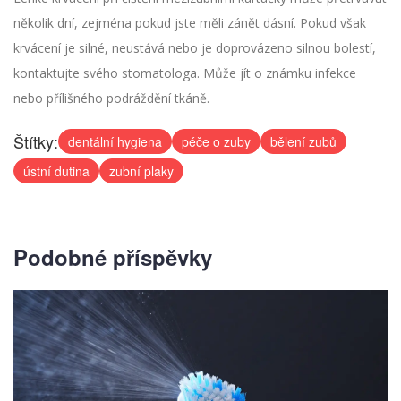
několik dní, zejména pokud jste měli zánět dásní. Pokud však
krvácení je silné, neustává nebo je doprovázeno silnou bolestí,
kontaktujte svého stomatologa. Může jít o známku infekce
nebo přílišného podráždění tkáně.
Štítky:
dentální hygiena
péče o zuby
bělení zubů
ústní dutina
zubní plaky
Podobné příspěvky