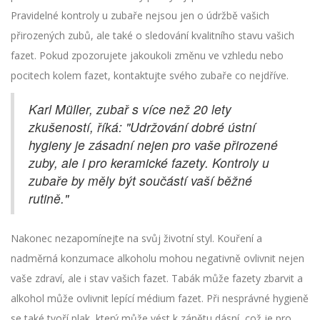
Pravidelné kontroly u zubaře nejsou jen o údržbě vašich
přirozených zubů, ale také o sledování kvalitního stavu vašich
fazet. Pokud zpozorujete jakoukoli změnu ve vzhledu nebo
pocitech kolem fazet, kontaktujte svého zubaře co nejdříve.
Karl Müller, zubař s více než 20 lety
zkušeností, říká: "Udržování dobré ústní
hygieny je zásadní nejen pro vaše přirozené
zuby, ale i pro keramické fazety. Kontroly u
zubaře by měly být součástí vaší běžné
rutině."
Nakonec nezapomínejte na svůj životní styl. Kouření a
nadměrná konzumace alkoholu mohou negativně ovlivnit nejen
vaše zdraví, ale i stav vašich fazet. Tabák může fazety zbarvit a
alkohol může ovlivnit lepící médium fazet. Při nesprávné hygieně
se také tvoří plak, který může vést k zánětu dásní, což je pro