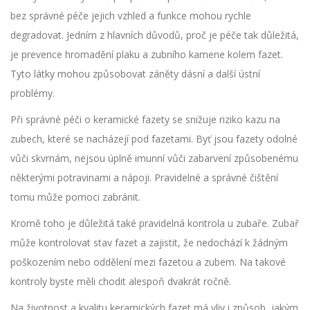
bez správné péče jejich vzhled a funkce mohou rychle
degradovat. Jedním z hlavních důvodů, proč je péče tak důležitá,
je prevence hromadění plaku a zubního kamene kolem fazet.
Tyto látky mohou způsobovat záněty dásní a další ústní
problémy.
Při správné péči o keramické fazety se snižuje riziko kazu na
zubech, které se nacházejí pod fazetami. Byť jsou fazety odolné
vůči skvrnám, nejsou úplně imunní vůči zabarvení způsobenému
některými potravinami a nápoji. Pravidelné a správné čištění
tomu může pomoci zabránit.
Kromě toho je důležitá také pravidelná kontrola u zubaře. Zubař
může kontrolovat stav fazet a zajistit, že nedochází k žádným
poškozením nebo oddělení mezi fazetou a zubem. Na takové
kontroly byste měli chodit alespoň dvakrát ročně.
Na životnost a kvalitu keramických fazet má vliv i způsob, jakým