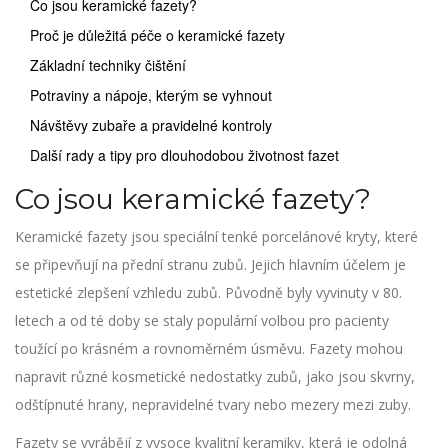
Co jsou keramické fazety?
Proč je důležitá péče o keramické fazety
Základní techniky čištění
Potraviny a nápoje, kterým se vyhnout
Návštěvy zubaře a pravidelné kontroly
Další rady a tipy pro dlouhodobou životnost fazet
Co jsou keramické fazety?
Keramické fazety jsou speciální tenké porcelánové kryty, které
se připevňují na přední stranu zubů. Jejich hlavním účelem je
estetické zlepšení vzhledu zubů. Původně byly vyvinuty v 80.
letech a od té doby se staly populární volbou pro pacienty
toužící po krásném a rovnoměrném úsměvu. Fazety mohou
napravit různé kosmetické nedostatky zubů, jako jsou skvrny,
odštípnuté hrany, nepravidelné tvary nebo mezery mezi zuby.
Fazety se vyrábějí z vysoce kvalitní keramiky, která je odolná