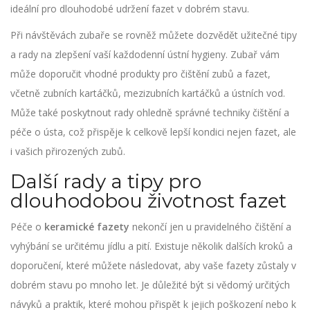
ideální pro dlouhodobé udržení fazet v dobrém stavu.
Při návštěvách zubaře se rovněž můžete dozvědět užitečné tipy
a rady na zlepšení vaší každodenní ústní hygieny. Zubař vám
může doporučit vhodné produkty pro čištění zubů a fazet,
včetně zubních kartáčků, mezizubních kartáčků a ústních vod.
Může také poskytnout rady ohledně správné techniky čištění a
péče o ústa, což přispěje k celkově lepší kondici nejen fazet, ale
i vašich přirozených zubů.
Další rady a tipy pro
dlouhodobou životnost fazet
Péče o
keramické fazety
nekončí jen u pravidelného čištění a
vyhýbání se určitému jídlu a pití. Existuje několik dalších kroků a
doporučení, které můžete následovat, aby vaše fazety zůstaly v
dobrém stavu po mnoho let. Je důležité být si vědomý určitých
návyků a praktik, které mohou přispět k jejich poškození nebo k