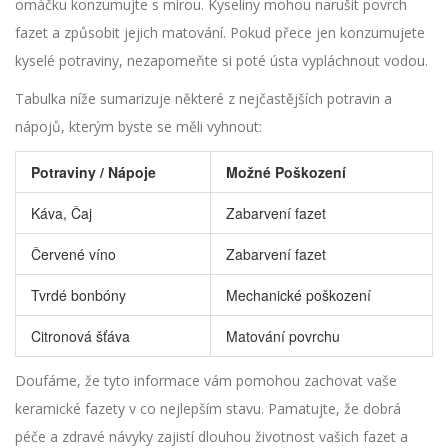
omáčku konzumujte s mírou. Kyseliny mohou narušit povrch
fazet a způsobit jejich matování. Pokud přece jen konzumujete
kyselé potraviny, nezapomeňte si poté ústa vypláchnout vodou.
Tabulka níže sumarizuje některé z nejčastějších potravin a
nápojů, kterým byste se měli vyhnout:
Potraviny / Nápoje
Možné Poškození
Káva, Čaj
Zabarvení fazet
Červené víno
Zabarvení fazet
Tvrdé bonbóny
Mechanické poškození
Citronová šťáva
Matování povrchu
Doufáme, že tyto informace vám pomohou zachovat vaše
keramické fazety v co nejlepším stavu. Pamatujte, že dobrá
péče a zdravé návyky zajistí dlouhou životnost vašich fazet a