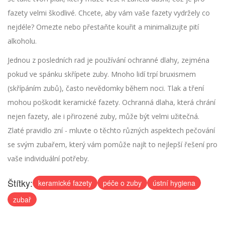
fazety velmi škodlivé. Chcete, aby vám vaše fazety vydržely co
nejdéle? Omezte nebo přestaňte kouřit a minimalizujte pití
alkoholu.
Jednou z posledních rad je používání ochranné dlahy, zejména
pokud ve spánku skřípete zuby. Mnoho lidí trpí bruxismem
(skřípáním zubů), často nevědomky během noci. Tlak a tření
mohou poškodit keramické fazety. Ochranná dlaha, která chrání
nejen fazety, ale i přirozené zuby, může být velmi užitečná.
Zlaté pravidlo zní - mluvte o těchto různých aspektech pečování
se svým zubařem, který vám pomůže najít to nejlepší řešení pro
vaše individuální potřeby.
Štítky:
keramické fazety
péče o zuby
ústní hygiena
zubař