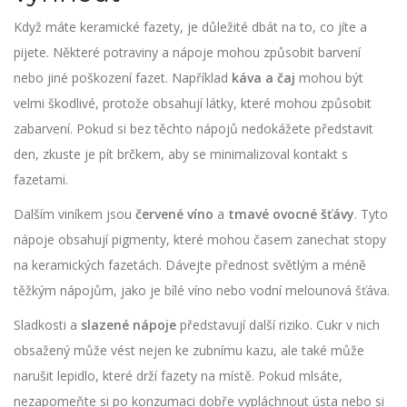
Když máte keramické fazety, je důležité dbát na to, co jíte a
pijete. Některé potraviny a nápoje mohou způsobit barvení
nebo jiné poškození fazet. Například
káva a čaj
mohou být
velmi škodlivé, protože obsahují látky, které mohou způsobit
zabarvení. Pokud si bez těchto nápojů nedokážete představit
den, zkuste je pít brčkem, aby se minimalizoval kontakt s
fazetami.
Dalším viníkem jsou
červené víno
a
tmavé ovocné šťávy
. Tyto
nápoje obsahují pigmenty, které mohou časem zanechat stopy
na keramických fazetách. Dávejte přednost světlým a méně
těžkým nápojům, jako je bílé víno nebo vodní melounová šťáva.
Sladkosti a
slazené nápoje
představují další riziko. Cukr v nich
obsažený může vést nejen ke zubnímu kazu, ale také může
narušit lepidlo, které drží fazety na místě. Pokud mlsáte,
nezapomeňte si po konzumaci dobře vypláchnout ústa nebo si