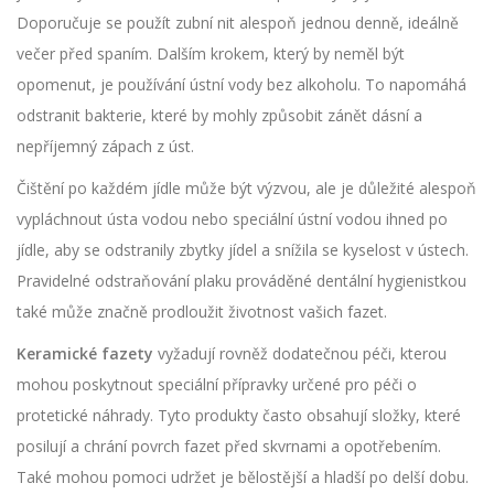
Doporučuje se použít zubní nit alespoň jednou denně, ideálně
večer před spaním. Dalším krokem, který by neměl být
opomenut, je používání ústní vody bez alkoholu. To napomáhá
odstranit bakterie, které by mohly způsobit zánět dásní a
nepříjemný zápach z úst.
Čištění po každém jídle může být výzvou, ale je důležité alespoň
vypláchnout ústa vodou nebo speciální ústní vodou ihned po
jídle, aby se odstranily zbytky jídel a snížila se kyselost v ústech.
Pravidelné odstraňování plaku prováděné dentální hygienistkou
také může značně prodloužit životnost vašich fazet.
Keramické fazety
vyžadují rovněž dodatečnou péči, kterou
mohou poskytnout speciální přípravky určené pro péči o
protetické náhrady. Tyto produkty často obsahují složky, které
posilují a chrání povrch fazet před skvrnami a opotřebením.
Také mohou pomoci udržet je bělostější a hladší po delší dobu.