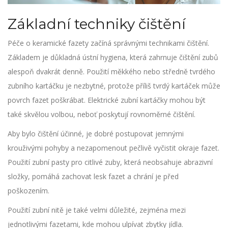
Základní techniky čištění
Péče o keramické fazety začíná správnými technikami čištění.
Základem je důkladná ústní hygiena, která zahrnuje čištění zubů
alespoň dvakrát denně. Použití měkkého nebo středně tvrdého
zubního kartáčku je nezbytné, protože příliš tvrdý kartáček může
povrch fazet poškrábat. Elektrické zubní kartáčky mohou být
také skvělou volbou, neboť poskytují rovnoměrné čištění.
Aby bylo čištění účinné, je dobré postupovat jemnými
krouživými pohyby a nezapomenout pečlivě vyčistit okraje fazet.
Použití zubní pasty pro citlivé zuby, která neobsahuje abrazivní
složky, pomáhá zachovat lesk fazet a chrání je před
poškozením.
Použití zubní nitě je také velmi důležité, zejména mezi
jednotlivými fazetami, kde mohou ulpívat zbytky jídla.