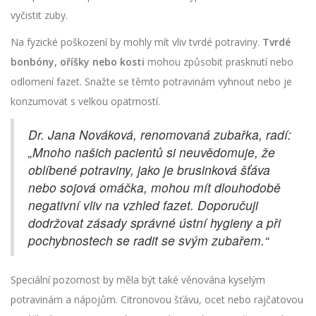
vyčistit zuby.
Na fyzické poškození by mohly mít vliv tvrdé potraviny.
Tvrdé
bonbóny, oříšky nebo kosti
mohou způsobit prasknutí nebo
odlomení fazet. Snažte se těmto potravinám vyhnout nebo je
konzumovat s velkou opatrností.
Dr. Jana Nováková, renomovaná zubařka, radí:
„Mnoho našich pacientů si neuvědomuje, že
oblíbené potraviny, jako je brusinková šťáva
nebo sojová omáčka, mohou mít dlouhodobě
negativní vliv na vzhled fazet. Doporučuji
dodržovat zásady správné ústní hygieny a při
pochybnostech se radit se svým zubařem.“
Speciální pozornost by měla být také věnována kyselým
potravinám a nápojům. Citronovou šťávu, ocet nebo rajčatovou