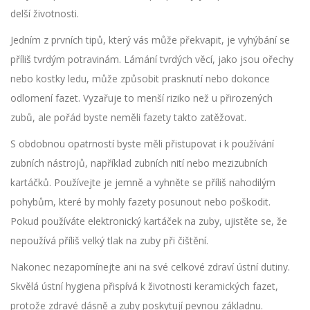
delší životnosti.
Jedním z prvních tipů, který vás může překvapit, je vyhýbání se
příliš tvrdým potravinám. Lámání tvrdých věcí, jako jsou ořechy
nebo kostky ledu, může způsobit prasknutí nebo dokonce
odlomení fazet. Vyzařuje to menší riziko než u přirozených
zubů, ale pořád byste neměli fazety takto zatěžovat.
S obdobnou opatrností byste měli přistupovat i k používání
zubních nástrojů, například zubních nití nebo mezizubních
kartáčků. Používejte je jemně a vyhněte se příliš nahodilým
pohybům, které by mohly fazety posunout nebo poškodit.
Pokud používáte elektronický kartáček na zuby, ujistěte se, že
nepoužívá příliš velký tlak na zuby při čištění.
Nakonec nezapomínejte ani na své celkové zdraví ústní dutiny.
Skvělá ústní hygiena přispívá k životnosti keramických fazet,
protože zdravé dásně a zuby poskytují pevnou základnu.