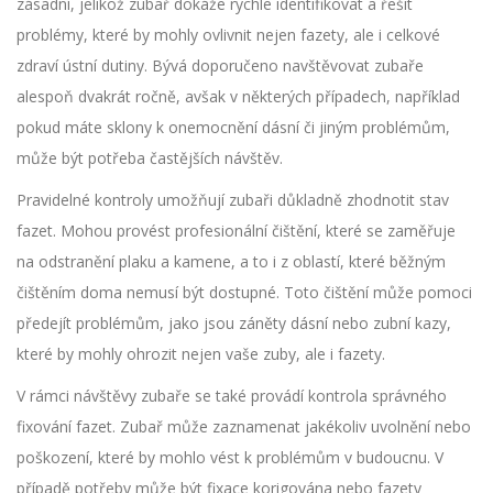
zásadní, jelikož zubař dokáže rychle identifikovat a řešit
problémy, které by mohly ovlivnit nejen fazety, ale i celkové
zdraví ústní dutiny. Bývá doporučeno navštěvovat zubaře
alespoň dvakrát ročně, avšak v některých případech, například
pokud máte sklony k onemocnění dásní či jiným problémům,
může být potřeba častějších návštěv.
Pravidelné kontroly umožňují zubaři důkladně zhodnotit stav
fazet. Mohou provést profesionální čištění, které se zaměřuje
na odstranění plaku a kamene, a to i z oblastí, které běžným
čištěním doma nemusí být dostupné. Toto čištění může pomoci
předejít problémům, jako jsou záněty dásní nebo zubní kazy,
které by mohly ohrozit nejen vaše zuby, ale i fazety.
V rámci návštěvy zubaře se také provádí kontrola správného
fixování fazet. Zubař může zaznamenat jakékoliv uvolnění nebo
poškození, které by mohlo vést k problémům v budoucnu. V
případě potřeby může být fixace korigována nebo fazety