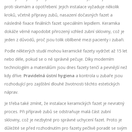
proti skvrnám a opotřebení. Jejich instalace vyžaduje několik
kroků, včetně přípravy zubů, nasazení dočasných fazet a
následně fixace finálních fazet speciálním lepidlem. Keramika
dokáže věrně napodobit přirozený vzhled zubní skloviny, což je
jeden z důvodů, proč jsou tolik oblíbené mezi pacienty i zubaři.
Podle některých studií mohou keramické fazety vydržet až 15 let
nebo déle, pokud se o ně správně pečuje. Díky moderním
technologiím a materiálům jsou dnes fazety tenčí a pevnější než
kdy dříve.
Pravidelná ústní hygiena
a kontrola u zubaře jsou
rozhodující pro zajištění dlouhé životnosti těchto estetických
náprav.
Je třeba také zmínit, že instalace keramických fazet je nevratný
proces. Při přípravě zubů se odstraňuje malá část zubní
skloviny, což je nezbytné pro správné uchycení fazet. Proto je
důležité se před rozhodnutím pro fazety pečlivě poradit se svým