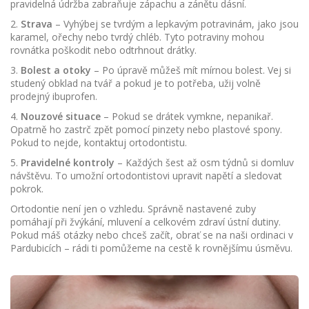
pravidelná údržba zabraňuje zápachu a zánětu dásní.
2.
Strava
– Vyhýbej se tvrdým a lepkavým potravinám, jako jsou
karamel, ořechy nebo tvrdý chléb. Tyto potraviny mohou
rovnátka poškodit nebo odtrhnout drátky.
3.
Bolest a otoky
– Po úpravě můžeš mít mírnou bolest. Vej si
studený obklad na tvář a pokud je to potřeba, užij volně
prodejný ibuprofen.
4.
Nouzové situace
– Pokud se drátek vymkne, nepanikař.
Opatrně ho zastrč zpět pomocí pinzety nebo plastové spony.
Pokud to nejde, kontaktuj ortodontistu.
5.
Pravidelné kontroly
– Každých šest až osm týdnů si domluv
návštěvu. To umožní ortodontistovi upravit napětí a sledovat
pokrok.
Ortodontie není jen o vzhledu. Správně nastavené zuby
pomáhají při žvýkání, mluvení a celkovém zdraví ústní dutiny.
Pokud máš otázky nebo chceš začít, obrať se na naši ordinaci v
Pardubicích – rádi ti pomůžeme na cestě k rovnějšímu úsměvu.