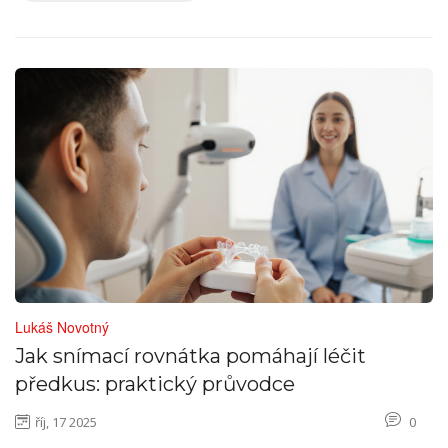
Lukáš Novotný
Jak snímací rovnátka pomáhají léčit
předkus: praktický průvodce
říj, 17 2025
0