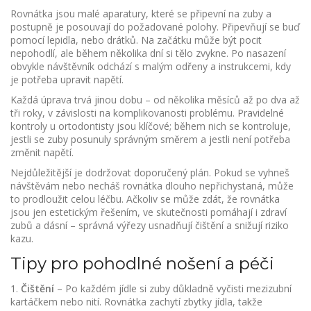
Rovnátka jsou malé aparatury, které se připevní na zuby a
postupně je posouvají do požadované polohy. Připevňují se buď
pomocí lepidla, nebo drátků. Na začátku může být pocit
nepohodlí, ale během několika dní si tělo zvykne. Po nasazení
obvykle návštěvník odchází s malým odřeny a instrukcemi, kdy
je potřeba upravit napětí.
Každá úprava trvá jinou dobu – od několika měsíců až po dva až
tři roky, v závislosti na komplikovanosti problému. Pravidelné
kontroly u ortodontisty jsou klíčové; během nich se kontroluje,
jestli se zuby posunuly správným směrem a jestli není potřeba
změnit napětí.
Nejdůležitější je dodržovat doporučený plán. Pokud se vyhneš
návštěvám nebo necháš rovnátka dlouho nepřichystaná, může
to prodloužit celou léčbu. Ačkoliv se může zdát, že rovnátka
jsou jen estetickým řešením, ve skutečnosti pomáhají i zdraví
zubů a dásní – správná výřezy usnadňují čištění a snižují riziko
kazu.
Tipy pro pohodlné nošení a péči
1.
Čištění
– Po každém jídle si zuby důkladně vyčisti mezizubní
kartáčkem nebo nití. Rovnátka zachytí zbytky jídla, takže