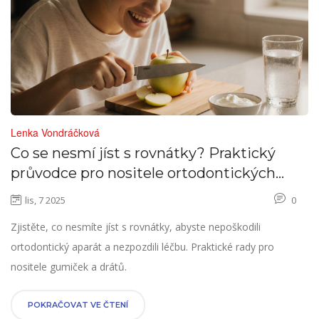
Lenka Vondráčková
Co se nesmí jíst s rovnátky? Praktický
průvodce pro nositele ortodontických
aparátů
lis, 7 2025
0
Zjistěte, co nesmíte jíst s rovnátky, abyste nepoškodili
ortodontický aparát a nezpozdili léčbu. Praktické rady pro
nositele gumiček a drátů.
POKRAČOVAT VE ČTENÍ