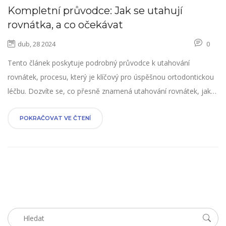
Kompletní průvodce: Jak se utahují
rovnátka, a co očekávat
dub, 28 2024
0
Tento článek poskytuje podrobný průvodce k utahování
rovnátek, procesu, který je klíčový pro úspěšnou ortodontickou
léčbu. Dozvíte se, co přesně znamená utahování rovnátek, jaký
je účel tohoto procesu a jakým způsobem může ovlivnit vaše
denní život. Nabízíme také tipy pro zvládání případného
POKRAČOVAT VE ČTENÍ
diskomfortu a údržbu rovnátek po utahování.