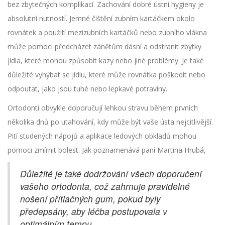
bez zbytečných komplikací. Zachování dobré ústní hygieny je
absolutní nutností. Jemné čištění zubním kartáčkem okolo
rovnátek a použití mezizubních kartáčků nebo zubního vlákna
může pomoci předcházet zánětům dásní a odstranit zbytky
jídla, které mohou způsobit kazy nebo jiné problémy. Je také
důležité vyhýbat se jídlu, které může rovnátka poškodit nebo
odpoutat, jako jsou tuhé nebo lepkavé potraviny.
Ortodonti obvykle doporučují lehkou stravu během prvních
několika dnů po utahování, kdy může být vaše ústa nejcitlivější.
Pití studených nápojů a aplikace ledových obkladů mohou
pomoci zmírnit bolest. Jak poznamenává paní Martina Hrubá,
Důležité je také dodržování všech doporučení
vašeho ortodonta, což zahrnuje pravidelné
nošení přítlačných gum, pokud byly
předepsány, aby léčba postupovala v
optimálním tempu.