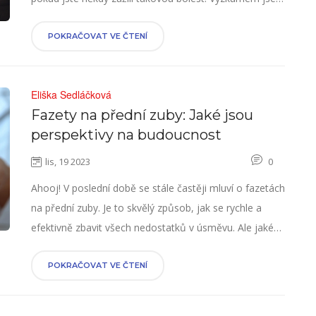
zjistil několik účinných způsobů, jak se s tímto
problémem vyrovnat i v pohodlí domova. Protože
POKRAČOVAT VE ČTENÍ
nikdo nechce být s nesnesitelnou bolestí uprostřed
noci. Pojďme se na to podívat společně a naučit se, jak
Eliška Sedláčková
ulevit od bolesti zubů!
Fazety na přední zuby: Jaké jsou
perspektivy na budoucnost
lis, 19 2023
0
Ahooj! V poslední době se stále častěji mluví o fazetách
na přední zuby. Je to skvělý způsob, jak se rychle a
efektivně zbavit všech nedostatků v úsměvu. Ale jaké
jsou perspektivy této dentální procedury do budoucna?
No, nechte mě vás provést světem fazet a diskutovat
POKRAČOVAT VE ČTENÍ
o tom, kam se tato oblast vyvíjí. Tento článek je plný
zajímavých informací a určitě vás upoutá.