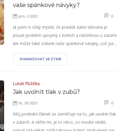
vaše spánkové návyky?
pro, 3 2023
0
Já jsem si vždy myslel, že prasklá zubní sklovina je
pouze problém spojený s bolestí a návštěvou u zubaře.
Ale může také ovlivnit naše spánkové návyky, což jsem
zjistil nedávno. Nepříjemné pocity v ústech mohou
ovlivnit, jak dobře a kdy spíme. V mém dnešním
POKRAČOVAT VE ČTENÍ
příspěvku se dozvíte, jak prasklá zubní sklovina
ovlivňuje naše spánkové návyky a jak s tímto
Lukáš Růžička
problémem lépe zvládat naše noční klid. Připojte se ke
Jak uvolnit tlak v zubů?
mně a zjistěte více o této fascinující souvislosti.
lis, 26 2023
0
Můj poslední článek se zaměřuje na to, jak uvolnit tlak
v zubech. A věřte mi, je to něco, co musíte vědět,
pokud jste někdy zažili takovou bolest. Výzkumem jsem