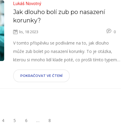
Lukáš Novotný
Jak dlouho bolí zub po nasazení
korunky?
lis, 18 2023
0
V tomto příspěvku se podíváme na to, jak dlouho
může zub bolet po nasazení korunky. To je otázka,
kterou si mnoho lidí klade poté, co prošli tímto typem
zubní léčby. Odhalíme, co můžete očekávat a jakým
způsobem lze bolest řešit. Připojte se k nám a zjistěte
POKRAČOVAT VE ČTENÍ
více o tomto důležitém aspektu péče o ústní zdraví.
4
5
6
…
8