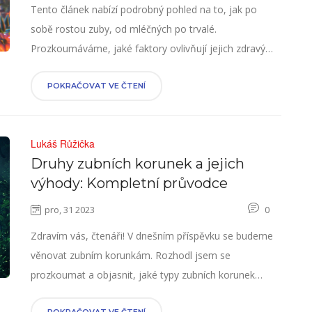
Tento článek nabízí podrobný pohled na to, jak po
sobě rostou zuby, od mléčných po trvalé.
Prozkoumáváme, jaké faktory ovlivňují jejich zdravý
růst a jak se o ně správně starat. Naleznete zde
přehled vývoje zubů a užitečné tipy, jak zajistit, aby váš
POKRAČOVAT VE ČTENÍ
úsměv zůstal zdravý a silný po celý život.
Lukáš Růžička
Druhy zubních korunek a jejich
výhody: Kompletní průvodce
pro, 31 2023
0
Zdravím vás, čtenáři! V dnešním příspěvku se budeme
věnovat zubním korunkám. Rozhodl jsem se
prozkoumat a objasnit, jaké typy zubních korunek
existují a v čem se liší. Vysvětlím vám vše od kovových