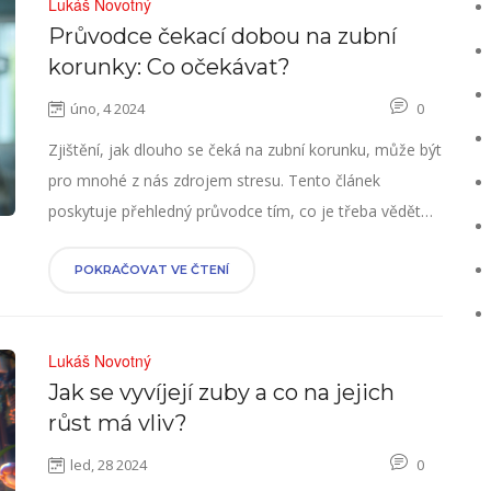
Lukáš Novotný
Průvodce čekací dobou na zubní
korunky: Co očekávat?
úno, 4 2024
0
Zjištění, jak dlouho se čeká na zubní korunku, může být
pro mnohé z nás zdrojem stresu. Tento článek
poskytuje přehledný průvodce tím, co je třeba vědět
před získáním zubní korunky, od prvotního rozhodnutí
až po finální instalaci. Zahrnujeme faktory ovlivňující
POKRAČOVAT VE ČTENÍ
čekací dobu, typy korunek a jak můžete celý proces
urychlit. Nabízíme také tipy, jak se postarat o novou
Lukáš Novotný
korunku, aby sloužila co nejdéle.
Jak se vyvíjejí zuby a co na jejich
růst má vliv?
led, 28 2024
0