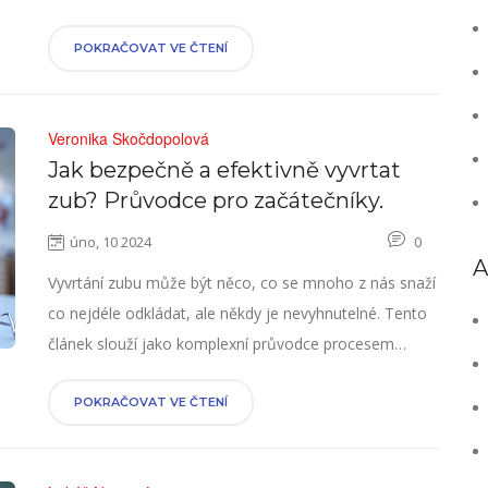
k chlazení zubů a poskytuje praktické rady, jak se starat
o zuby a dásně, aby byly silné a zdravé. Podrobněji se
POKRAČOVAT VE ČTENÍ
věnuje i přírodním metodám chlazení a vlivu stravy na
zdraví zubů.
Veronika Skočdopolová
Jak bezpečně a efektivně vyvrtat
zub? Průvodce pro začátečníky.
úno, 10 2024
0
A
Vyvrtání zubu může být něco, co se mnoho z nás snaží
co nejdéle odkládat, ale někdy je nevyhnutelné. Tento
článek slouží jako komplexní průvodce procesem
vyvrtání zubu, včetně přípravy, samotného postupu a
co dělat po něm. Dozvíte se zajímavé fakty a získáte
POKRAČOVAT VE ČTENÍ
užitečné tipy, jak celý proces zvládnout s co nejmenším
stresem.