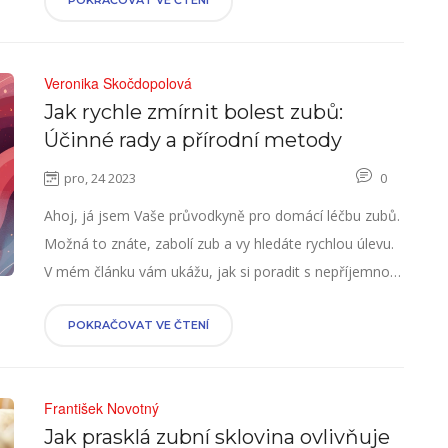
až po porcelánové korunky a ukážu také přínosy, jaké
POKRAČOVAT VE ČTENÍ
mohou mít pro vaše zuby a úsměv. Budeme se bavit o
moderních materiálech a technologiích aplikovaných v
Veronika Skočdopolová
zubním lékařství, a dokonce se dotknu i možností,
Jak rychle zmírnit bolest zubů:
které mohou být vhodné pro alergiky. Tak zapojte
Účinné rady a přírodní metody
zvědavost a pojďme to spolu prozkoumat.
pro, 24 2023
0
Ahoj, já jsem Vaše průvodkyně pro domácí léčbu zubů.
Možná to znáte, zabolí zub a vy hledáte rychlou úlevu.
V mém článku vám ukážu, jak si poradit s nepříjemnou
bolestí zubů pomocí ověřených metod a přírodních
léků, které lze snadno použít doma. Dozvíte se, jaké
POKRAČOVAT VE ČTENÍ
prostředky mohou pomoci okamžitě a jak předejít
dalším komplikacím. Zajímá vás, jak udržet zuby zdravé
František Novotný
a co dělat v případě naléhavé bolesti? Tak neváhejte a
Jak prasklá zubní sklovina ovlivňuje
čtěte dál!