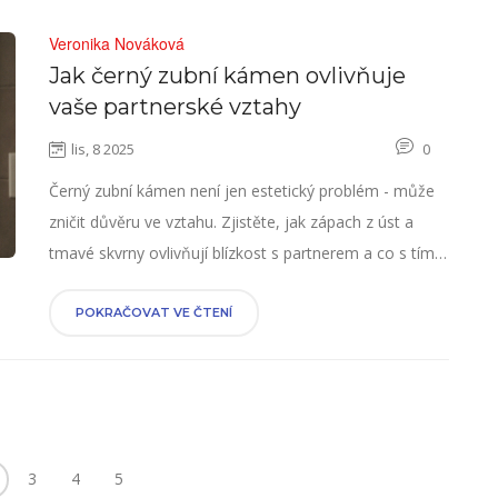
Veronika Nováková
Jak černý zubní kámen ovlivňuje
vaše partnerské vztahy
lis, 8 2025
0
Černý zubní kámen není jen estetický problém - může
zničit důvěru ve vztahu. Zjistěte, jak zápach z úst a
tmavé skvrny ovlivňují blízkost s partnerem a co s tím
dělat.
POKRAČOVAT VE ČTENÍ
3
4
5