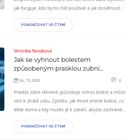
jak funguje, kdo by ho měl používat a jak dosáhnout
zářivého úsměvu bez bolesti a vysokých nákladů.
POKRAČOVAT VE ČTENÍ
Veronika Nováková
Jak se vyhnout bolestem
způsobeným prasklou zubní
sklovinou: praktické kroky a co dělat
lis, 15 2025
0
ihned
Prasklá zubní skloviná způsobuje ostrou bolest a může
vést k ztrátě zubu. Zjistěte, jak ihned zmírnit bolest, co
dělat doma a kdy musíte jít k zubaři, abyste zachránili
zub.
POKRAČOVAT VE ČTENÍ