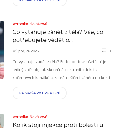
POKRAČOVAT VE ČTENÍ
Veronika Nováková
Co vytahuje zánět z těla? Vše, co
potřebujete vědět o
endodontickém ošetření
pro, 26 2025
0
Co vytahuje zánět z těla? Endodontické ošetření je
jediný způsob, jak skutečně odstranit infekci z
kořenových kanálků a zabránit šíření zánětu do kosti a
krevního oběhu. Zjistěte, jak to funguje a proč to
nemáte odložit.
POKRAČOVAT VE ČTENÍ
Veronika Nováková
Kolik stojí injekce proti bolesti u