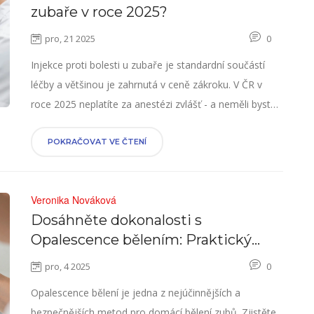
zubaře v roce 2025?
pro, 21 2025
0
Injekce proti bolesti u zubaře je standardní součástí
léčby a většinou je zahrnutá v ceně zákroku. V ČR v
roce 2025 neplatíte za anestézi zvlášť - a neměli byste.
Zjistěte, kdy je anestézie bezpečná, jak funguje a co
dělat, když nefunguje.
POKRAČOVAT VE ČTENÍ
Veronika Nováková
Dosáhněte dokonalosti s
Opalescence bělením: Praktický
průvodce pro zářivý úsměv
pro, 4 2025
0
Opalescence bělení je jedna z nejúčinnějších a
bezpečnějších metod pro domácí bělení zubů. Zjistěte,