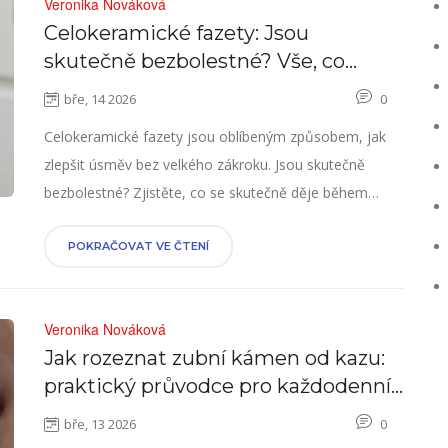
Veronika Nováková
Celokeramické fazety: Jsou
skutečně bezbolestné? Vše, co
potřebujete vědět
bře, 14 2026
0
Celokeramické fazety jsou oblíbeným způsobem, jak
zlepšit úsměv bez velkého zákroku. Jsou skutečně
bezbolestné? Zjistěte, co se skutečně děje během
procedury, kdo by měl být opatrný a jak dlouho trvají.
Všechno, co potřebujete vědět, z praxe v Ostravě.
POKRAČOVAT VE ČTENÍ
Veronika Nováková
Jak rozeznat zubní kámen od kazu:
praktický průvodce pro každodenní
péči o zuby
bře, 13 2026
0