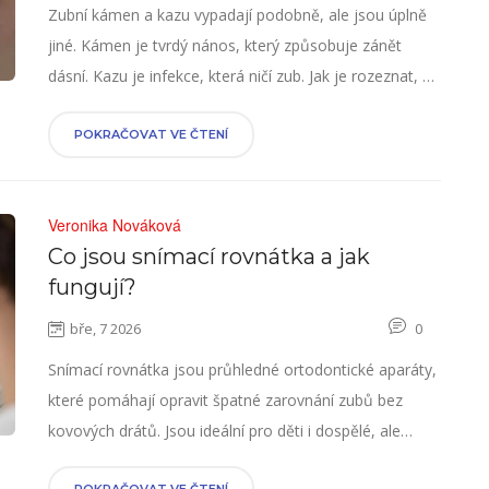
Zubní kámen a kazu vypadají podobně, ale jsou úplně
jiné. Kámen je tvrdý nános, který způsobuje zánět
dásní. Kazu je infekce, která ničí zub. Jak je rozeznat, co
dělat a proč nečekat na bolest - vše, co potřebujete
vědět.
POKRAČOVAT VE ČTENÍ
Veronika Nováková
Co jsou snímací rovnátka a jak
fungují?
bře, 7 2026
0
Snímací rovnátka jsou průhledné ortodontické aparáty,
které pomáhají opravit špatné zarovnání zubů bez
kovových drátů. Jsou ideální pro děti i dospělé, ale
vyžadují disiplínu. Více o fungování, výhodách a cenách.