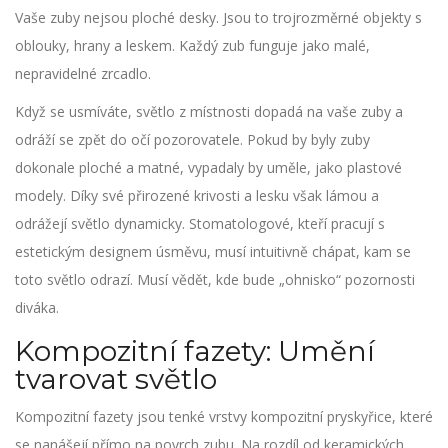
Vaše zuby nejsou ploché desky. Jsou to trojrozměrné objekty s
oblouky, hrany a leskem. Každý zub funguje jako malé,
nepravidelné zrcadlo.
Když se usmíváte, světlo z místnosti dopadá na vaše zuby a
odráží se zpět do očí pozorovatele. Pokud by byly zuby
dokonale ploché a matné, vypadaly by uměle, jako plastové
modely. Díky své přirozené krivosti a lesku však lámou a
odrážejí světlo dynamicky. Stomatologové, kteří pracují s
estetickým designem úsměvu
, musí intuitivně chápat, kam se
toto světlo odrazí. Musí vědět, kde bude „ohnisko“ pozornosti
diváka.
Kompozitní fazety: Umění
tvarovat světlo
Kompozitní fazety
jsou tenké vrstvy kompozitní pryskyřice, které
se nanášejí přímo na povrch zubu. Na rozdíl od keramických