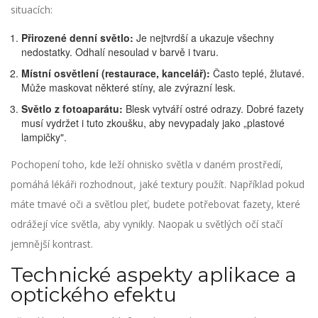
situacích:
Přirozené denní světlo:
Je nejtvrdší a ukazuje všechny
nedostatky. Odhalí nesoulad v barvě i tvaru.
Místní osvětlení (restaurace, kancelář):
Často teplé, žlutavé.
Může maskovat některé stíny, ale zvýrazní lesk.
Světlo z fotoaparátu:
Blesk vytváří ostré odrazy. Dobré fazety
musí vydržet i tuto zkoušku, aby nevypadaly jako „plastové
lampičky".
Pochopení toho, kde leží ohnisko světla v daném prostředí,
pomáhá lékáři rozhodnout, jaké textury použít. Například pokud
máte tmavé oči a světlou pleť, budete potřebovat fazety, které
odrážejí více světla, aby vynikly. Naopak u světlých očí stačí
jemnější kontrast.
Technické aspekty aplikace a
optického efektu