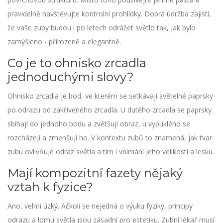
pravidelně navštěvujte kontrolní prohlídky. Dobrá údržba zajistí,
že vaše zuby budou i po letech odrážet světlo tak, jak bylo
zamýšleno - přirozeně a elegantně.
Co je to ohnisko zrcadla
jednoduchými slovy?
Ohnisko zrcadla je bod, ve kterém se setkávají světelné paprsky
po odrazu od zakřiveného zrcadla. U dutého zrcadla se paprsky
sbíhají do jednoho bodu a zvětšují obraz, u vypuklého se
rozcházejí a zmenšují ho. V kontextu zubů to znamená, jak tvar
zubu ovlivňuje odraz světla a tím i vnímání jeho velikosti a lesku.
Mají kompozitní fazety nějaký
vztah k fyzice?
Ano, velmi úzký. Ačkoli se nejedná o výuku fyziky, principy
odrazu a lomu světla jsou zásadní pro estetiku. Zubní lékař musí