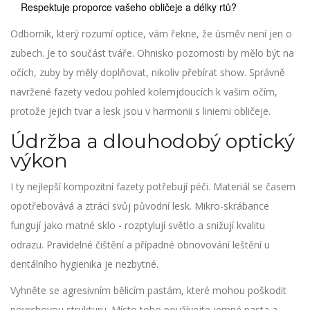
Respektuje proporce vašeho obličeje a délky rtů?
Odborník, který rozumí optice, vám řekne, že úsměv není jen o
zubech. Je to součást tváře. Ohnisko pozornosti by mělo být na
očích, zuby by měly doplňovat, nikoliv přebírat show. Správně
navržené fazety vedou pohled kolemjdoucích k vašim očím,
protože jejich tvar a lesk jsou v harmonii s liniemi obličeje.
Údržba a dlouhodobý optický
výkon
I ty nejlepší kompozitní fazety potřebují péči. Materiál se časem
opotřebovává a ztrácí svůj původní lesk. Mikro-skrábance
fungují jako matné sklo - rozptylují světlo a snižují kvalitu
odrazu. Pravidelné čištění a případné obnovování leštění u
dentálního hygienika je nezbytné.
Vyhněte se agresivním bělicím pastám, které mohou poškodit
povrchovou strukturu. Místo toho používejte jemné pasta a