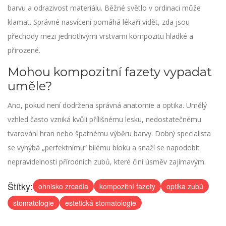
barvu a odrazivost materiálu. Běžné světlo v ordinaci může
klamat. Správné nasvícení pomáhá lékaři vidět, zda jsou
přechody mezi jednotlivými vrstvami kompozitu hladké a
přirozené.
Mohou kompozitní fazety vypadat
uměle?
Ano, pokud není dodržena správná anatomie a optika. Umělý
vzhled často vzniká kvůli přílišnému lesku, nedostatečnému
tvarování hran nebo špatnému výběru barvy. Dobrý specialista
se vyhýbá „perfektnímu“ bílému bloku a snaží se napodobit
nepravidelnosti přírodních zubů, které činí úsměv zajímavým.
Štítky:
ohnisko zrcadla
kompozitní fazety
optika zubů
stomatologie
estetická stomatologie