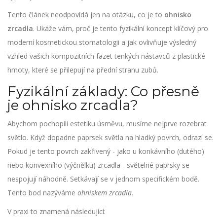
Tento článek neodpovídá jen na otázku, co je to
ohnisko
zrcadla
. Ukáže vám, proč je tento fyzikální koncept klíčový pro
moderní kosmetickou stomatologii a jak ovlivňuje výsledný
vzhled vašich
kompozitních fazet
tenkých nástavců z plastické
hmoty, které se přilepují na přední stranu zubů
.
Fyzikální základy: Co přesně
je ohnisko zrcadla?
Abychom pochopili estetiku úsměvu, musíme nejprve rozebrat
světlo. Když dopadne paprsek světla na hladký povrch, odrazí se.
Pokud je tento povrch zakřivený - jako u konkávního (dutého)
nebo konvexního (výčnělku) zrcadla - světelné paprsky se
nespojují náhodně. Setkávají se v jednom specifickém bodě.
Tento bod nazýváme
ohniskem zrcadla
.
V praxi to znamená následující: