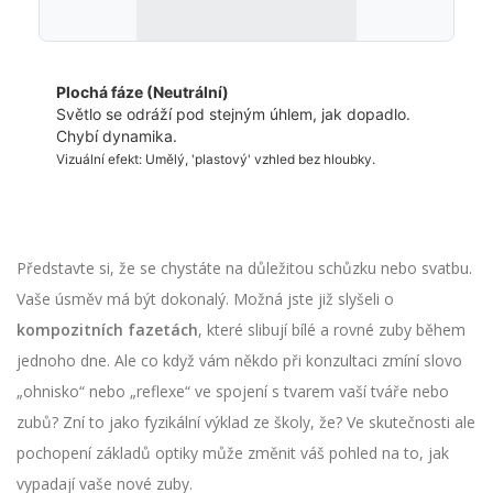
Plochá fáze (Neutrální)
Světlo se odráží pod stejným úhlem, jak dopadlo.
Chybí dynamika.
Vizuální efekt: Umělý, 'plastový' vzhled bez hloubky.
Představte si, že se chystáte na důležitou schůzku nebo svatbu.
Vaše úsměv má být dokonalý. Možná jste již slyšeli o
kompozitních fazetách
, které slibují bílé a rovné zuby během
jednoho dne. Ale co když vám někdo při konzultaci zmíní slovo
„ohnisko“ nebo „reflexe“ ve spojení s tvarem vaší tváře nebo
zubů? Zní to jako fyzikální výklad ze školy, že? Ve skutečnosti ale
pochopení základů optiky může změnit váš pohled na to, jak
vypadají vaše nové zuby.