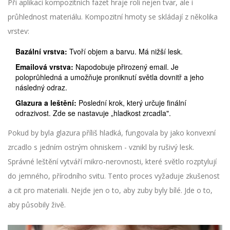
Při aplikaci kompozitních fazet hraje roli nejen tvar, ale i
průhlednost materiálu. Kompozitní hmoty se skládají z několika
vrstev:
Bazální vrstva:
Tvoří objem a barvu. Má nižší lesk.
Emailová vrstva:
Napodobuje přirozený email. Je
poloprůhledná a umožňuje proniknutí světla dovnitř a jeho
následný odraz.
Glazura a leštění:
Poslední krok, který určuje finální
odrazivost. Zde se nastavuje „hladkost zrcadla".
Pokud by byla glazura příliš hladká, fungovala by jako konvexní
zrcadlo s jedním ostrým ohniskem - vznikl by rušivý lesk.
Správné leštění vytváří mikro-nerovnosti, které světlo rozptylují
do jemného, přírodního svitu. Tento proces vyžaduje zkušenost
a cit pro materialii. Nejde jen o to, aby zuby byly bílé. Jde o to,
aby působily živě.