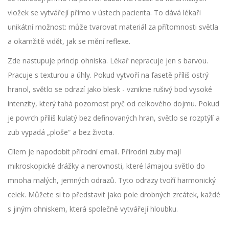
vložek se vytvářejí přímo v ústech pacienta. To dává lékaři
unikátní možnost: může tvarovat materiál za přítomnosti světla
a okamžitě vidět, jak se mění reflexe.
Zde nastupuje princip ohniska. Lékař nepracuje jen s barvou.
Pracuje s texturou a úhly. Pokud vytvoří na fasetě příliš ostrý
hranol, světlo se odrazí jako blesk - vznikne rušivý bod vysoké
intenzity, který tahá pozornost pryč od celkového dojmu. Pokud
je povrch příliš kulatý bez definovaných hran, světlo se rozptýlí a
zub vypadá „ploše“ a bez života.
Cílem je napodobit přírodní email. Přírodní zuby mají
mikroskopické drážky a nerovnosti, které lámajou světlo do
mnoha malých, jemných odrazů. Tyto odrazy tvoří harmonický
celek. Můžete si to představit jako pole drobných zrcátek, každé
s jiným ohniskem, která společně vytvářejí hloubku.