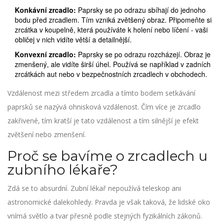
Konkávní zrcadlo:
Paprsky se po odrazu sbíhají do jednoho
bodu před zrcadlem. Tím vzniká zvětšený obraz. Připomeňte si
zrcátka v koupelně, která používáte k holení nebo líčení - vaši
obličej v nich vidíte větší a detailnější.
Konvexní zrcadlo:
Paprsky se po odrazu rozcházejí. Obraz je
zmenšený, ale vidíte širší úhel. Používá se například v zadních
zrcátkách aut nebo v bezpečnostních zrcadlech v obchodech.
Vzdálenost mezi středem zrcadla a tímto bodem setkávání
paprsků se nazývá
ohnisková vzdálenost
. Čím více je zrcadlo
zakřivené, tím kratší je tato vzdálenost a tím silnější je efekt
zvětšení nebo zmenšení.
Proč se bavíme o zrcadlech u
zubního lékaře?
Zdá se to absurdní. Zubní lékař nepoužívá teleskop ani
astronomické dalekohledy. Pravda je však taková, že lidské oko
vnímá světlo a tvar přesně podle stejných fyzikálních zákonů.