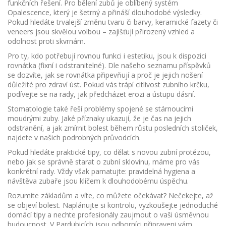
funkčních řešení. Pro bělení zubů je oblíbený systém
Opalescence, který je šetrný a přináší dlouhodobé výsledky.
Pokud hledáte trvalejší změnu tvaru či barvy, keramické fazety či
veneers jsou skvělou volbou – zajišťují přirozený vzhled a
odolnost proti skvrnám.
Pro ty, kdo potřebují rovnou funkci i estetiku, jsou k dispozici
rovnátka (fixní i odstranitelné). Dle našeho seznamu příspěvků
se dozvíte, jak se rovnátka připevňují a proč je jejich nošení
důležité pro zdraví úst. Pokud vás trápí citlivost zubního krčku,
podívejte se na rady, jak předcházet erozi a ústupu dásní.
Stomatologie také řeší problémy spojené se stárnoucími
moudrými zuby. Jaké příznaky ukazují, že je čas na jejich
odstranění, a jak zmírnit bolest během růstu posledních stoliček,
najdete v našich podrobných průvodcích.
Pokud hledáte praktické tipy, co dělat s novou zubní protézou,
nebo jak se správně starat o zubní sklovinu, máme pro vás
konkrétní rady. Vždy však pamatujte: pravidelná hygiena a
návštěva zubaře jsou klíčem k dlouhodobému úspěchu.
Rozumíte základům a víte, co můžete očekávat? Nečekejte, až
se objeví bolest. Naplánujte si kontrolu, vyzkoušejte jednoduché
domácí tipy a nechte profesionály zaujmout o vaši úsměvnou
budoucnost. V Pardubicích jsou odborníci připraveni vám