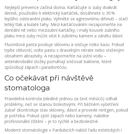
Nejlepší prevence začíná doma. Kartáčujte si zuby dvakrát
denně, používáte-li elektrický kartáček, dosáhnete o 30 %
lepšího odstranění plaku. Vyhněte se agresivnímu drhnutí – stačí
lehký tlak a kulaté tahy. Mezi kartáčováním nezapomeňte na
dentální nit nebo mezizubní kartáčky; i malý kousek zubního
plaku mezi zuby může vést k zubnímu kameni a zánětu dásní.
Fluoridová pasta posiluje sklovinu a snižuje riziko kazu. Pokud
trpíte citlivostí, volte pastu s draselným nitrate nebo sniženým
obsahem abrazivity. A nezapomeňte na ústní vodu –
antimikrobiální složky pomáhají snižovat bakterie, které
způsobují zápach i paradontózu.
Co očekávat při návštěvě
stomatologa
Pravidelná kontrola (ideálně jednou za šest měsíců) odhalí
problémy, než se stanou bolestivými. Při běžném vyšetření
zubař zkontroluje stav skloviny, dásní a provede rentgen, pokud
je potřeba. Pokud zjistí zápach nebo kameny, nabídne
profesionální čištění – je to rychlé a bezbolestné.
Moderní stomatologie v Pardubicích nabízí řadu estetických i