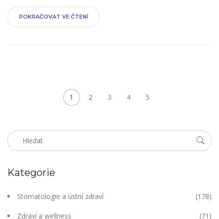
nakonec bude stát.
POKRAČOVAT VE ČTENÍ
1
2
3
4
5
Kategorie
Stomatologie a ústní zdraví
(178)
Zdraví a wellness
(71)