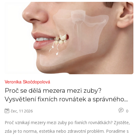
Veronika Skočdopolová
Proč se dělá mezera mezi zuby?
Vysvětlení fixních rovnátek a správného
ukončení léčby
čec, 11 2026
0
Proč vznikají mezery mezi zuby po fixních rovnátkách? Zjistěte,
zda je to norma, estetika nebo zdravotní problém. Poradíme s