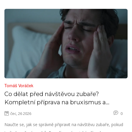
Tomáš Voráček
Co dělat před návštěvou zubaře?
Kompletní příprava na bruxismus a
broušení zubů
čec, 26 2026
0
Naučte se, jak se správně připravit na návštěvu zubaře, pokud