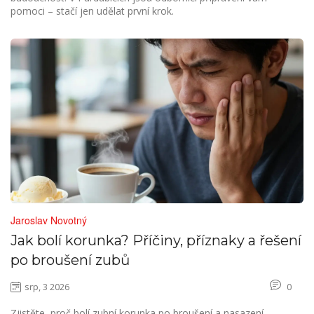
pomoci – stačí jen udělat první krok.
Jaroslav Novotný
Jak bolí korunka? Příčiny, příznaky a řešení
po broušení zubů
srp, 3 2026
0
Zjistěte, proč bolí zubní korunka po broušení a nasazení.