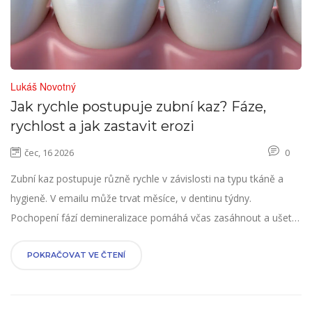
Lukáš Novotný
Jak rychle postupuje zubní kaz? Fáze,
rychlost a jak zastavit erozi
čec, 16 2026
0
Zubní kaz postupuje různě rychle v závislosti na typu tkáně a
hygieně. V emailu může trvat měsíce, v dentinu týdny.
Pochopení fází demineralizace pomáhá včas zasáhnout a ušetřit
za nákladné ošetření.
POKRAČOVAT VE ČTENÍ