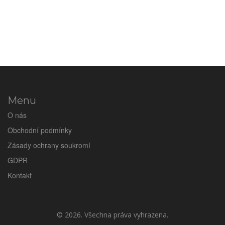
Menu
O nás
Obchodní podmínky
Zásady ochrany soukromí
GDPR
Kontakt
© 2026. Všechna práva vyhrazena.