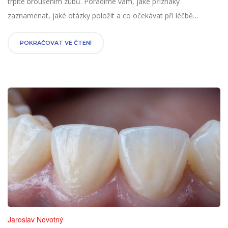
trpíte broušením zubů. Poradíme vám, jaké příznaky
zaznamenat, jaké otázky položit a co očekávat při léčbě
bruxismu.
POKRAČOVAT VE ČTENÍ
Jaroslav Novotný