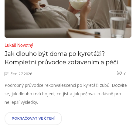
Lukáš Novotný
Jak dlouho být doma po kyretáži?
Kompletní průvodce zotavením a péčí
čec, 27 2026
0
Podrobný průvodce rekonvalescencí po kyretáži zubů. Dozvíte
se, jak dlouho trvá hojení, co jíst a jak pečovat o dásně pro
nejlepší výsledky.
POKRAČOVAT VE ČTENÍ