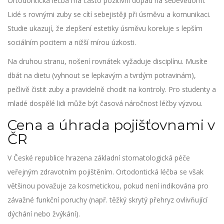
Ortodontická léčba má často pozitivní dopad na sebevědomí.
Lidé s rovnými zuby se cítí sebejistěji při úsměvu a komunikaci.
Studie ukazují, že zlepšení estetiky úsměvu koreluje s lepším
sociálním pocitem a nižší mírou úzkosti.
Na druhou stranu, nošení rovnátek vyžaduje disciplínu. Musíte
dbát na dietu (vyhnout se lepkavým a tvrdým potravinám),
pečlivě čistit zuby a pravidelně chodit na kontroly. Pro studenty a
mladé dospělé lidi může být časová náročnost léčby výzvou.
Cena a úhrada pojišťovnami v
ČR
V České republice hrazena základní stomatologická péče
veřejným zdravotním pojištěním. Ortodontická léčba se však
většinou považuje za kosmetickou, pokud není indikována pro
závažné funkční poruchy (např. těžký skrytý přehryz ovlivňující
dýchání nebo žvýkání).