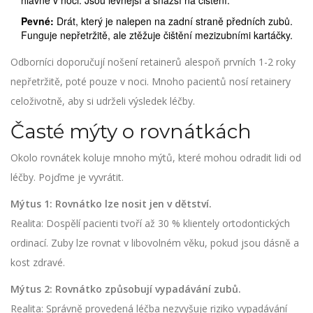
hlavně v noci. Jsou levnější a snazší na čištění.
Pevné:
Drát, který je nalepen na zadní straně předních zubů.
Funguje nepřetržitě, ale ztěžuje čištění mezizubními kartáčky.
Odborníci doporučují nošení retainerů alespoň prvních 1-2 roky
nepřetržitě, poté pouze v noci. Mnoho pacientů nosí retainery
celoživotně, aby si udrželi výsledek léčby.
Časté mýty o rovnátkách
Okolo rovnátek koluje mnoho mýtů, které mohou odradit lidi od
léčby. Pojďme je vyvrátit.
Mýtus 1: Rovnátko lze nosit jen v dětství.
Realita: Dospělí pacienti tvoří až 30 % klientely ortodontických
ordinací. Zuby lze rovnat v libovolném věku, pokud jsou dásně a
kost zdravé.
Mýtus 2: Rovnátko způsobují vypadávání zubů.
Realita: Správně provedená léčba nezvyšuje riziko vypadávání