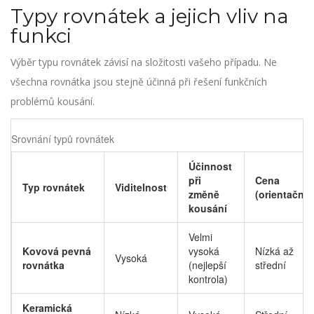
Typy rovnátek a jejich vliv na
funkci
Výběr typu rovnátek závisí na složitosti vašeho případu. Ne
všechna rovnátka jsou stejně účinná při řešení funkčních
problémů kousání.
Srovnání typů rovnátek
Účinnost
při
Cena
Typ rovnátek
Viditelnost
změně
(orientačně)
kousání
Velmi
Kovová pevná
vysoká
Nízká až
Vysoká
rovnátka
(nejlepší
střední
kontrola)
Keramická