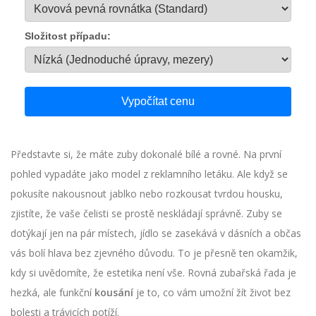
Složitost případu:
Vypočítat cenu
Představte si, že máte zuby dokonalé bílé a rovné. Na první
pohled vypadáte jako model z reklamního letáku. Ale když se
pokusíte nakousnout jablko nebo rozkousat tvrdou housku,
zjistíte, že vaše čelisti se prostě neskládají správně. Zuby se
dotýkají jen na pár místech, jídlo se zasekává v dásních a občas
vás bolí hlava bez zjevného důvodu. To je přesně ten okamžik,
kdy si uvědomíte, že estetika není vše. Rovná zubařská řada je
hezká, ale funkční
kousání
je to, co vám umožní žít život bez
bolesti a trávicích potíží.