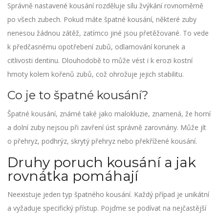
Správně nastavené kousání rozděluje sílu žvýkání rovnoměrně
po všech zubech. Pokud máte špatné kousání, některé zuby
nenesou žádnou zátěž, zatímco jiné jsou přetěžované. To vede
k předčasnému opotřebení zubů, odlamování korunek a
citlivosti dentinu. Dlouhodobě to může vést i k erozi kostní
hmoty kolem kořenů zubů, což ohrožuje jejich stabilitu.
Co je to špatné kousání?
Špatné kousání, známé také jako malokluzie, znamená, že horní
a dolní zuby nejsou při zavření úst správně zarovnány. Může jít
o přehryz, podhrýz, skrytý přehryz nebo překřížené kousání.
Druhy poruch kousání a jak
rovnátka pomáhají
Neexistuje jeden typ špatného kousání. Každý případ je unikátní
a vyžaduje specifický přístup. Pojďme se podívat na nejčastější