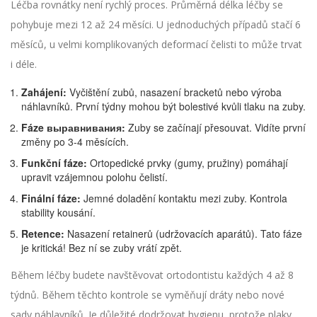
Léčba rovnátky není rychlý proces. Průměrná délka léčby se
pohybuje mezi 12 až 24 měsíci. U jednoduchých případů stačí 6
měsíců, u velmi komplikovaných deformací čelisti to může trvat
i déle.
Zahájení:
Vyčištění zubů, nasazení bracketů nebo výroba
náhlavníků. První týdny mohou být bolestivé kvůli tlaku na zuby.
Fáze выравнивания:
Zuby se začínají přesouvat. Vidíte první
změny po 3-4 měsících.
Funkční fáze:
Ortopedické prvky (gumy, pružiny) pomáhají
upravit vzájemnou polohu čelistí.
Finální fáze:
Jemné doladění kontaktu mezi zuby. Kontrola
stability kousání.
Retence:
Nasazení retainerů (udržovacích aparátů). Tato fáze
je kritická! Bez ní se zuby vrátí zpět.
Během léčby budete navštěvovat ortodontistu každých 4 až 8
týdnů. Během těchto kontrole se vyměňují dráty nebo nové
sady náhlavníků. Je důležité dodržovat hygienu, protože plaky