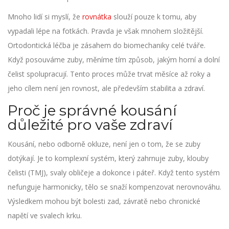
Mnoho lidí si myslí, že
rovnátka
slouží pouze k tomu, aby
vypadali lépe na fotkách. Pravda je však mnohem složitější.
Ortodontická léčba je zásahem do biomechaniky celé tváře.
Když posouváme zuby, měníme tím způsob, jakým horní a dolní
čelist spolupracují. Tento proces může trvat měsíce až roky a
jeho cílem není jen rovnost, ale především stabilita a zdraví.
Proč je správné kousání
důležité pro vaše zdraví
Kousání, nebo odborně okluze, není jen o tom, že se zuby
dotýkají. Je to komplexní systém, který zahrnuje zuby, klouby
čelisti (TMJ), svaly obličeje a dokonce i páteř. Když tento systém
nefunguje harmonicky, tělo se snaží kompenzovat nerovnováhu.
Výsledkem mohou být bolesti zad, závratě nebo chronické
napětí ve svalech krku.