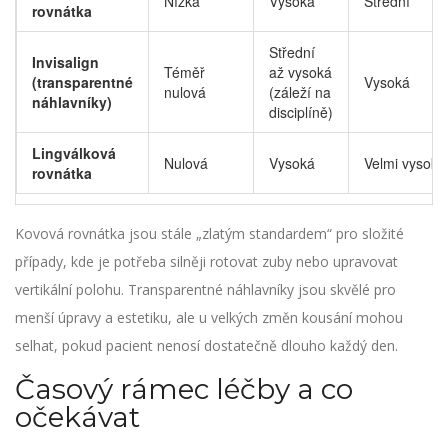
Nízká
Vysoká
Střední
rovnátka
Střední
Invisalign
Téměř
až vysoká
(transparentné
Vysoká
nulová
(záleží na
náhlavníky)
disciplíně)
Lingválková
Nulová
Vysoká
Velmi vysoká
rovnátka
Kovová rovnátka jsou stále „zlatým standardem“ pro složité
případy, kde je potřeba silněji rotovat zuby nebo upravovat
vertikální polohu. Transparentné náhlavníky jsou skvělé pro
menší úpravy a estetiku, ale u velkých změn kousání mohou
selhat, pokud pacient nenosí dostatečně dlouho každý den.
Časový rámec léčby a co
očekávat