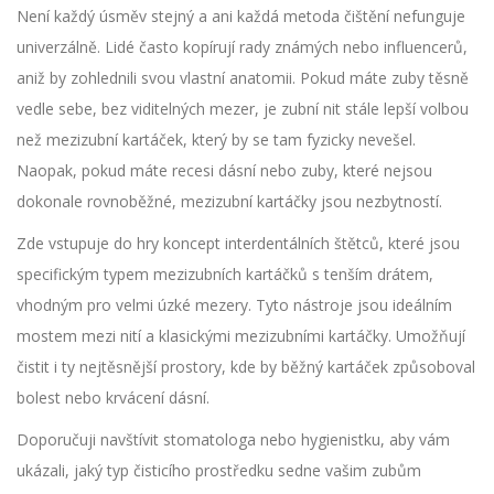
Není každý úsměv stejný a ani každá metoda čištění nefunguje
univerzálně. Lidé často kopírují rady známých nebo influencerů,
aniž by zohlednili svou vlastní anatomii. Pokud máte zuby těsně
vedle sebe, bez viditelných mezer, je zubní nit stále lepší volbou
než mezizubní kartáček, který by se tam fyzicky nevešel.
Naopak, pokud máte recesi dásní nebo zuby, které nejsou
dokonale rovnoběžné, mezizubní kartáčky jsou nezbytností.
Zde vstupuje do hry koncept
interdentálních štětců
, které jsou
specifickým typem mezizubních kartáčků s tenším drátem,
vhodným pro velmi úzké mezery
.
Tyto nástroje jsou ideálním
mostem mezi nití a klasickými mezizubními kartáčky. Umožňují
čistit i ty nejtěsnější prostory, kde by běžný kartáček způsoboval
bolest nebo krvácení dásní.
Doporučuji navštívit stomatologa nebo hygienistku, aby vám
ukázali, jaký typ čisticího prostředku sedne vašim zubům