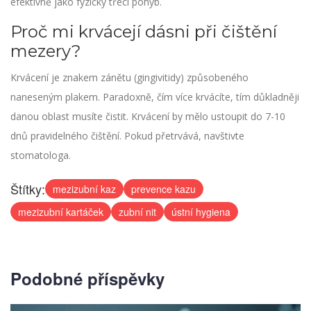
efektivně jako fyzický třecí pohyb.
Proč mi krvácejí dásni při čištění
mezery?
Krvácení je znakem zánětu (gingivitidy) způsobeného
naneseným plakem. Paradoxně, čím více krvácíte, tím důkladněji
danou oblast musíte čistit. Krvácení by mělo ustoupit do 7-10
dnů pravidelného čištění. Pokud přetrvává, navštivte
stomatologa.
Štítky:
mezizubní kaz
prevence kazu
mezizubní kartáček
zubní nit
ústní hygiena
Podobné příspěvky