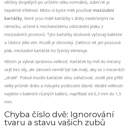
většiny dospělých po určitém věku normální), zubní nit je
nepatrně efektivní. Místo ní byste měli používat
mezizubní
kartáčky
, které jsou
malé kartáčky s dráty navlečenými na
rámečku, určené k mechanickému odstranění plaku z
mezizubních prostorů
.
Tyto kartáčky doslovně vyčesají bakterie
a částice jídla ven. Rozdíl je obrovský. Zatímco nit jen posouvá
plak, mezizubní kartáček ho fyzicky eliminuje.
Klíčem je vybrat správnou velikost. Kartáček by měl do mezery
vejít bez síly, ale zároveň neměl být tak malý, aby se v mezerách
„ztratil“. Pokud musíte kartáček silou zatlačovat, zvolili jste příliš
velký průměr drátu a riskujete poškození dásně. Ideální velikosti
najdete v baleních různých kalibrů, například od 0,3 mm do 1,5
mm.
Chyba číslo dvě: Ignorování
tvaru a stavu vašich zubů