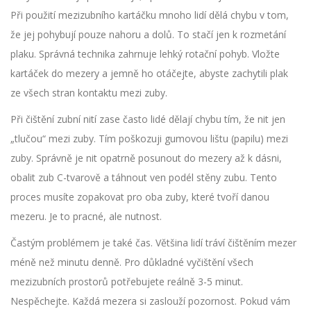
Při použití mezizubního kartáčku mnoho lidí dělá chybu v tom,
že jej pohybují pouze nahoru a dolů. To stačí jen k rozmetání
plaku. Správná technika zahrnuje lehký rotační pohyb. Vložte
kartáček do mezery a jemně ho otáčejte, abyste zachytili plak
ze všech stran kontaktu mezi zuby.
Při čištění zubní nití zase často lidé dělají chybu tím, že nit jen
„tlučou“ mezi zuby. Tím poškozuji gumovou lištu (papilu) mezi
zuby. Správně je nit opatrně posunout do mezery až k dásni,
obalit zub C-tvarově a táhnout ven podél stěny zubu. Tento
proces musíte zopakovat pro oba zuby, které tvoří danou
mezeru. Je to pracné, ale nutnost.
Častým problémem je také čas. Většina lidí tráví čištěním mezer
méně než minutu denně. Pro důkladné vyčištění všech
mezizubních prostorů potřebujete reálně 3-5 minut.
Nespěchejte. Každá mezera si zaslouží pozornost. Pokud vám