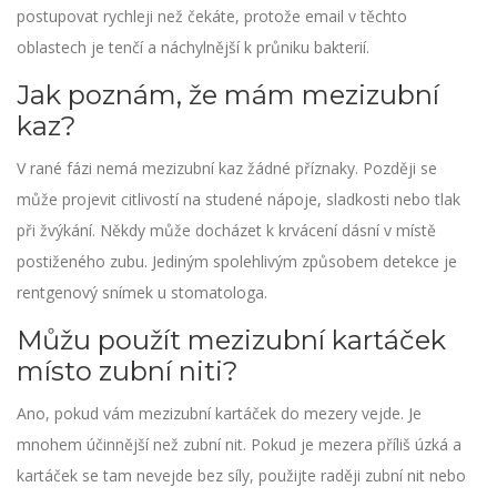
postupovat rychleji než čekáte, protože email v těchto
oblastech je tenčí a náchylnější k průniku bakterií.
Jak poznám, že mám mezizubní
kaz?
V rané fázi nemá mezizubní kaz žádné příznaky. Později se
může projevit citlivostí na studené nápoje, sladkosti nebo tlak
při žvýkání. Někdy může docházet k krvácení dásní v místě
postiženého zubu. Jediným spolehlivým způsobem detekce je
rentgenový snímek u stomatologa.
Můžu použít mezizubní kartáček
místo zubní niti?
Ano, pokud vám mezizubní kartáček do mezery vejde. Je
mnohem účinnější než zubní nit. Pokud je mezera příliš úzká a
kartáček se tam nevejde bez síly, použijte raději zubní nit nebo