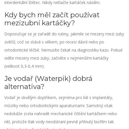
interdentální štětec. Nikdy netlačte kartáček násilím.
Kdy bych měl začít používat
mezizubní kartáčky?
Doporučuje se je zařadit do rutiny, jakmile se mezery mezi zuby
zvětší, což se stává s věkem, po recesi dásní nebo po
ortodontické léčbě. Nemusíte čekat na diagnostiku kazu. Pokud
vidíte mezery mezi zuby, začněte s nejmenšími kartáčky
(velikost 0,3-0,4 mm).
Je vodař (Waterpik) dobrá
alternativa?
Vodař je skvělým doplňkem, zejména pro lidi s implantáty,
můstky nebo ortodontickými aparaturnami. Samotný však
nedokáže zcela nahradit mechanické čištění kartáčkem nebo
nití, protože tlak vody neodstraní pevně přilnutý biofilm tak