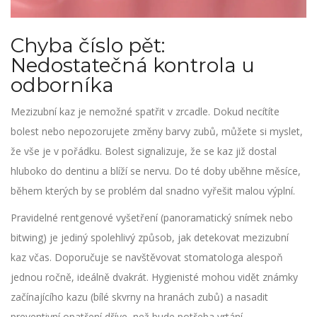
Chyba číslo pět:
Nedostatečná kontrola u
odborníka
Mezizubní kaz je nemožné spatřit v zrcadle. Dokud necítíte
bolest nebo nepozorujete změny barvy zubů, můžete si myslet,
že vše je v pořádku. Bolest signalizuje, že se kaz již dostal
hluboko do dentinu a blíží se nervu. Do té doby uběhne měsíce,
během kterých by se problém dal snadno vyřešit malou výplní.
Pravidelné rentgenové vyšetření (panoramatický snímek nebo
bitwing) je jediný spolehlivý způsob, jak detekovat mezizubní
kaz včas. Doporučuje se navštěvovat stomatologa alespoň
jednou ročně, ideálně dvakrát. Hygienisté mohou vidět známky
začínajícího kazu (bílé skvrny na hranách zubů) a nasadit
preventivní opatření dříve, než bude potřeba vrtání.