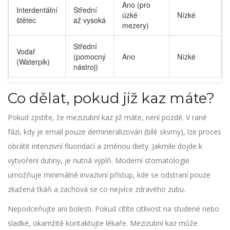
Ano (pro
Interdentální
Střední
úzké
Nízké
štětec
až vysoká
mezery)
Střední
Vodař
(pomocný
Ano
Nízké
(Waterpik)
nástroj)
Co dělat, pokud již kaz máte?
Pokud zjistíte, že mezizubní kaz již máte, není pozdě. V rané
fázi, kdy je email pouze demineralizován (bílé skvrny), lze proces
obrátit intenzivní fluoridací a změnou diety. Jakmile dojde k
vytvoření dutiny, je nutná výplň. Moderní stomatologie
umožňuje minimálně invazivní přístup, kde se odstraní pouze
zkažená tkáň a zachová se co nejvíce zdravého zubu.
Nepodceňujte ani bolesti. Pokud cítíte citlivost na studené nebo
sladké, okamžitě kontaktujte lékaře. Mezizubní kaz může