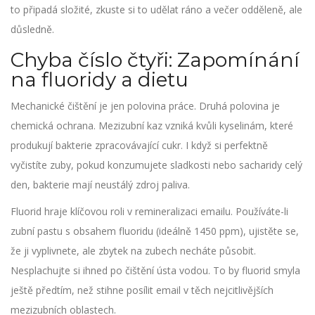
to připadá složité, zkuste si to udělat ráno a večer odděleně, ale
důsledně.
Chyba číslo čtyři: Zapomínání
na fluoridy a dietu
Mechanické čištění je jen polovina práce. Druhá polovina je
chemická ochrana. Mezizubní kaz vzniká kvůli kyselinám, které
produkují bakterie zpracovávající cukr. I když si perfektně
vyčistíte zuby, pokud konzumujete sladkosti nebo sacharidy celý
den, bakterie mají neustálý zdroj paliva.
Fluorid hraje klíčovou roli v remineralizaci emailu. Používáte-li
zubní pastu s obsahem fluoridu (ideálně 1450 ppm), ujistěte se,
že ji vyplivnete, ale zbytek na zubech necháte působit.
Nesplachujte si ihned po čištění ústa vodou. To by fluorid smyla
ještě předtím, než stihne posílit email v těch nejcitlivějších
mezizubních oblastech.