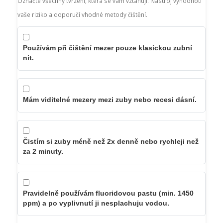
Označte všechny tvrzení, která se vám vztahují. Nástroj vyhodnotí
vaše riziko a doporučí vhodné metody čištění.
Používám při čištění mezer pouze klasickou zubní
nit.
Mám viditelné mezery mezi zuby nebo recesi dásní.
Čistím si zuby méně než 2x denně nebo rychleji než
za 2 minuty.
Pravidelně používám fluoridovou pastu (min. 1450
ppm) a po vyplivnutí ji nesplachuju vodou.