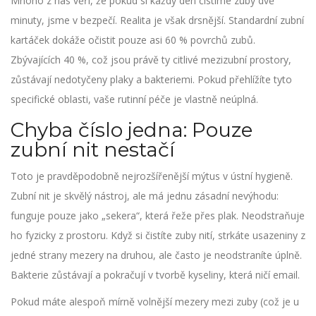
Mnoho z nás věří, že pokud si každý den čistíme zuby dvě
minuty, jsme v bezpečí. Realita je však drsnější. Standardní zubní
kartáček dokáže očistit pouze asi 60 % povrchů zubů.
Zbývajících 40 %, což jsou právě ty citlivé mezizubní prostory,
zůstávají nedotyčeny plaky a bakteriemi. Pokud přehlížíte tyto
specifické oblasti, vaše rutinní péče je vlastně neúplná.
Chyba číslo jedna: Pouze
zubní nit nestačí
Toto je pravděpodobně nejrozšířenější mýtus v ústní hygieně.
Zubní nit je skvělý nástroj, ale má jednu zásadní nevýhodu:
funguje pouze jako „sekera“, která řeže přes plak. Neodstraňuje
ho fyzicky z prostoru. Když si čistíte zuby nití, strkáte usazeniny z
jedné strany mezery na druhou, ale často je neodstraníte úplně.
Bakterie zůstávají a pokračují v tvorbě kyseliny, která ničí email.
Pokud máte alespoň mírně volnější mezery mezi zuby (což je u