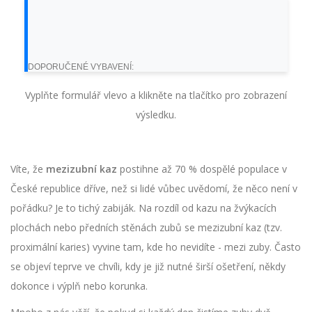
DOPORUČENÉ VYBAVENÍ:
Vyplňte formulář vlevo a klikněte na tlačítko pro zobrazení
výsledku.
Víte, že
mezizubní kaz
postihne až 70 % dospělé populace v
České republice dříve, než si lidé vůbec uvědomí, že něco není v
pořádku? Je to tichý zabiják. Na rozdíl od kazu na žvýkacích
plochách nebo předních stěnách zubů se mezizubní kaz (tzv.
proximální karies) vyvine tam, kde ho nevidíte - mezi zuby. Často
se objeví teprve ve chvíli, kdy je již nutné širší ošetření, někdy
dokonce i výplň nebo korunka.