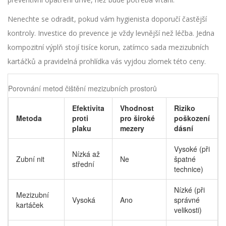
Nenechte se odradit, pokud vám hygienista doporučí častější
kontroly. Investice do prevence je vždy levnější než léčba. Jedna
kompozitní výplň stojí tisíce korun, zatímco sada mezizubních
kartáčků a pravidelná prohlídka vás vyjdou zlomek této ceny.
Porovnání metod čištění mezizubních prostorů
Efektivita
Vhodnost
Riziko
Metoda
proti
pro široké
poškození
plaku
mezery
dásní
Vysoké (při
Nízká až
Zubní nit
Ne
špatné
střední
technice)
Nízké (při
Mezizubní
Vysoká
Ano
správné
kartáček
velikosti)