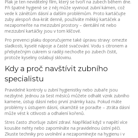
Plak je ten neviditelný film, který se tvoří na zubech během dne.
Při špatné hygieně se z něj může vyvinout zubní kámen, což
vede k zánětům dásní a dalším problémům. Proto kartáčujte
zuby alespoň dva‑krát denně, používáte měkký kartáček a
nezapomeňte na mezizubní prostory – dentální nit nebo
mezizubní kartáčky jsou v tom klíčové.
Pro prevenci plaku doporučujeme také úpravu stravy: omezte
sladkosti, kyselé nápoje a časté svačování. Vodu s citronem a
přebytečným cukrem si raději nechoďte po zubech čistit,
protože kyseliny oslabují sklovinu.
Kdy a proč navštívit zubního
specialistu
Pravidelné kontroly u zubní hygienistky nebo zubaře jsou
nezbytné. Jednou za šest měsíců můžete odhalit vznik zubního
kamene, ústup dásní nebo první známky kazu. Pokud máte
problémy s ústupem dásní, okamžitě se poraďte – ztráta dásní
může vést k citlivosti a odhalení kořenů.
Stres často zhoršuje zubní zdraví. Například když v napětí více
kousáte nehty nebo zapomínáte na pravidelnou ústní péči.
Zkuste techniky pro uvolnění a nezapomínejte na hygienu i v