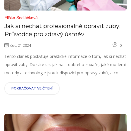
Eliška Sedláčková
Jak si nechat profesionálně opravit zuby:
Průvodce pro zdravý úsměv
čec, 21 2024
0
Tento článek poskytuje praktické informace o tom, jak si nechat
opravit zuby. Dozvíte se, jak najít dobrého zubaře, jaké moderní
metody a technologie jsou k dispozici pro opravy zubů, a co
očekávat během samotného zákroku. Také nabídneme několik
tipů, jak pečovat o zuby, aby se problémy v budoucnu
POKRAČOVAT VE ČTENÍ
minimalizovaly. Zdravý úsměv začíná informovaností a správnou
péčí.