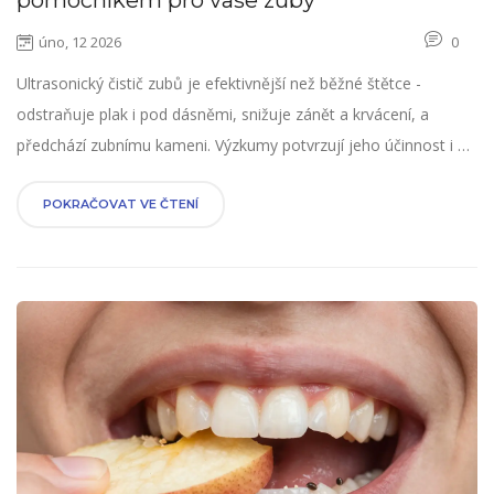
pomocníkem pro vaše zuby
úno, 12 2026
0
Ultrasonický čistič zubů je efektivnější než běžné štětce -
odstraňuje plak i pod dásněmi, snižuje zánět a krvácení, a
předchází zubnímu kameni. Výzkumy potvrzují jeho účinnost i u
citlivých dásní.
POKRAČOVAT VE ČTENÍ