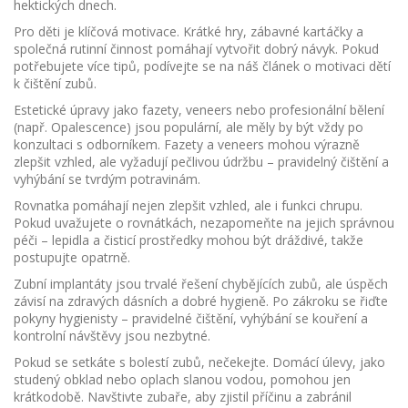
hektických dnech.
Pro děti je klíčová motivace. Krátké hry, zábavné kartáčky a
společná rutinní činnost pomáhají vytvořit dobrý návyk. Pokud
potřebujete více tipů, podívejte se na náš článek o motivaci dětí
k čištění zubů.
Estetické úpravy jako fazety, veneers nebo profesionální bělení
(např. Opalescence) jsou populární, ale měly by být vždy po
konzultaci s odborníkem. Fazety a veneers mohou výrazně
zlepšit vzhled, ale vyžadují pečlivou údržbu – pravidelný čištění a
vyhýbání se tvrdým potravinám.
Rovnatka pomáhají nejen zlepšit vzhled, ale i funkci chrupu.
Pokud uvažujete o rovnátkách, nezapomeňte na jejich správnou
péči – lepidla a čisticí prostředky mohou být dráždivé, takže
postupujte opatrně.
Zubní implantáty jsou trvalé řešení chybějících zubů, ale úspěch
závisí na zdravých dásních a dobré hygieně. Po zákroku se řiďte
pokyny hygienisty – pravidelné čištění, vyhýbání se kouření a
kontrolní návštěvy jsou nezbytné.
Pokud se setkáte s bolestí zubů, nečekejte. Domácí úlevy, jako
studený obklad nebo oplach slanou vodou, pomohou jen
krátkodobě. Navštivte zubaře, aby zjistil příčinu a zabránil