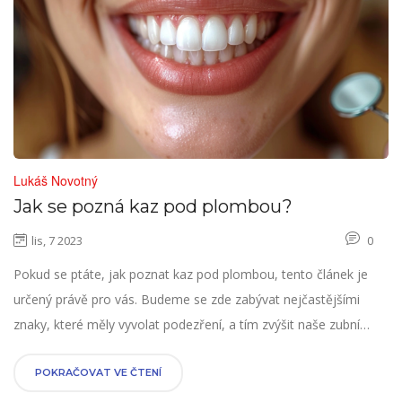
Lukáš Novotný
Jak se pozná kaz pod plombou?
lis, 7 2023
0
Pokud se ptáte, jak poznat kaz pod plombou, tento článek je
určený právě pro vás. Budeme se zde zabývat nejčastějšími
znaky, které měly vyvolat podezření, a tím zvýšit naše zubní
zdraví. Protože já osobně věřim, že dočasný nepohodlí z
návštěvy u zubaře se v žádném případě nemůže rovnat bolesti
POKRAČOVAT VE ČTENÍ
zanedbaného zubu. Představte si svůj úsměv pravidelně