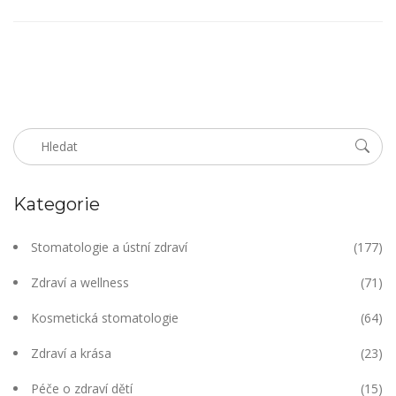
kontrolovaný a udržovaný v nejlepším stavu. Nemusíte se bát,
společně se podíváme, jak se kaz pod plombou projevuje.
Kategorie
Stomatologie a ústní zdraví
(177)
Zdraví a wellness
(71)
Kosmetická stomatologie
(64)
Zdraví a krása
(23)
Péče o zdraví dětí
(15)