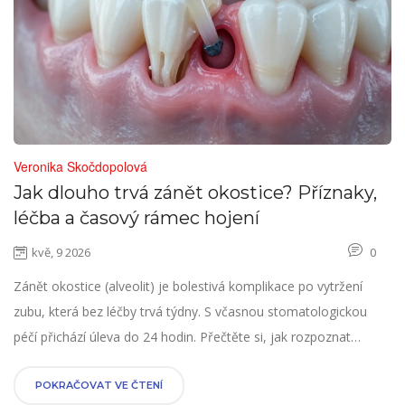
Veronika Skočdopolová
Jak dlouho trvá zánět okostice? Příznaky,
léčba a časový rámec hojení
kvě, 9 2026
0
Zánět okostice (alveolit) je bolestivá komplikace po vytržení
zubu, která bez léčby trvá týdny. S včasnou stomatologickou
péčí přichází úleva do 24 hodin. Přečtěte si, jak rozpoznat
příznaky, jak probíhá léčba a co dělat doma.
POKRAČOVAT VE ČTENÍ