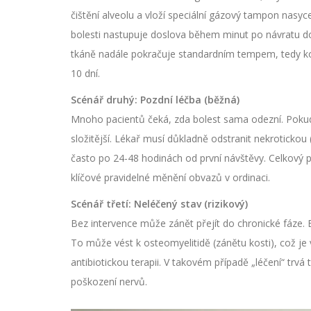
čištění alveolu a vloží speciální gázový tampon nasy
bolesti nastupuje doslova během minut po návratu d
tkáně nadále pokračuje standardním tempem, tedy kompl
10 dní.
Scénář druhý: Pozdní léčba (běžná)
Mnoho pacientů čeká, zda bolest sama odezní. Pokud n
složitější. Lékař musí důkladně odstranit nekrotickou (
často po 24-48 hodinách od první návštěvy. Celkový p
klíčové pravidelné měnění obvazů v ordinaci.
Scénář třetí: Neléčený stav (rizikový)
Bez intervence může zánět přejít do chronické fáze. B
To může vést k osteomyelitidě (zánětu kosti), což je
antibiotickou terapii. V takovém případě „léčení“ trv
poškození nervů.