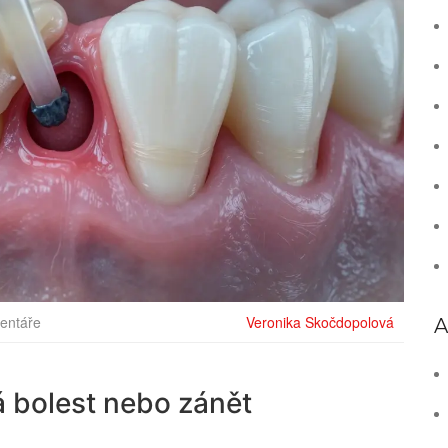
entáře
Veronika Skočdopolová
A
á bolest nebo zánět