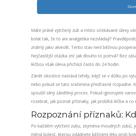
Zkont
Máte právě vytržený zub a místo očekávané úlevy vás
bolat tak, že to ani analgetika nezvládají? Pravděpo
známý jako
alveolit
. Tento stav není běžnou pooperač
Nejčastější otázka zní: Jak dlouho to potrvá? Bez zá
léčbou však úleva přichází často do 24 hodin.
Zánět okostice nastává tehdy, když se v důlku po vyta
nebo pokud se tato sraženina předčasně rozpadne. Ko
spouští silný zánětlivý proces. Pokud ignorujete varovn
rozebrat, jak poznat příznaky, jak probíhá léčba a co
Rozpoznání příznaků: Kd
Po každém vytržení zubu, zejména moudrých zubů, je 
mírná bolest, kterou zvládnete běžnými léky proti bol