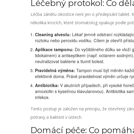
Léčebný protokol: Co dě
Léčba zánětu okostice není jen o předepsání tablet. K
několika krocích, které stomatolog opakuje podle pot
Cleaning alveolu:
Lékař jemně odstraní rozkládajíc
roztoku nebo peroxidu vodíku. Cílem je otevřít přís
Aplikace tamponu:
Do vyčištěného důlku se vloží 
lidokainem) a antiseptikem (např. octanem sodným)
neutralizovat bakterie a tlumit bolest.
Pravidelná výměna:
Tampon musí být měněn každé 
efektivně doma. Právě pravidelnost výměn určuje ryc
Antibiotika:
V akutních případech, při vysoké horečc
amoxicilin s kyselínou klavulanovou). Antibiotika sa
infekce.
Tento postup je založen na principu, že otevřený záně
potravy a bakterií v ústech.
Domácí péče: Co pomáhá