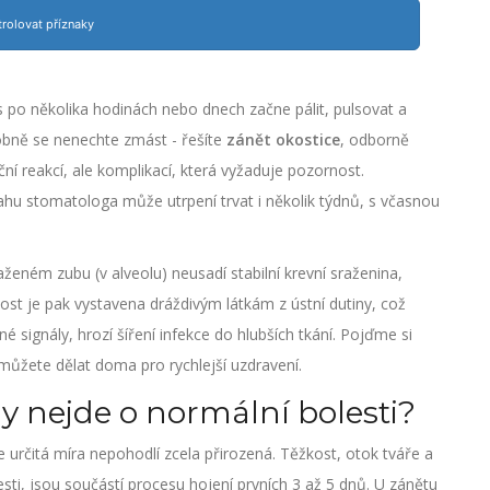
rolovat příznaky
 po několika hodinách nebo dnech začne pálit, pulsovat a
dobně se nenechte zmást - řešíte
zánět okostice
, odborně
ní reakcí, ale komplikací, která vyžaduje pozornost.
sahu stomatologa může utrpení trvat i několik týdnů, s včasnou
ženém zubu (v alveolu) neusadí stabilní krevní sraženina,
st je pak vystavena dráždivým látkám z ústní dutiny, což
é signály, hrozí šíření infekce do hlubších tkání. Pojďme si
 můžete dělat doma pro rychlejší uzdravení.
y nejde o normální bolesti?
určitá míra nepohodlí zcela přirozená. Těžkost, otok tváře a
esti, jsou součástí procesu hojení prvních 3 až 5 dnů. U zánětu