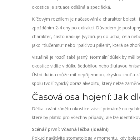
okostice je situace odlišná a specifická.
Klíčovým rozdílem je načasování a charakter bolesti. 
zpožděním 2-4 dny po extrakci. Důvodem je postupný r
charakter, často iradiuje (vyzařuje) do ucha, čela nebo
jako "tlučeninu" nebo "palčivou pálení", která se zhor
Vizuálně je rozdíl také jasný. Normální důlek by měl 
okostice vidíte v důlku šedobílou nebo žlutavou hnisav
Ústní dutina může mít nepříjemnou, zkyslou chuť a zá
spolu tvoří typický obraz alveolitu, který nelze za
Časová osa hojení: Jak d
Délka trvání zánětu okostice závisí primárně na rychlos
které by platilo pro všechny případy, ale lze identifik
Scénář první: Včasná léčba (ideální)
Pokud navštívíte stomatologa v momentu, kdy bolest z