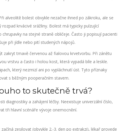
Při alveolitě bolest obvykle nezačne ihned po zákroku, ale se
ozpad krvácivé srážliny. Bolest má typicky pulzující
 chrupavky na stejné straně obličeje. Často ji popisují pacienti
šuje při jídle nebo pití studených nápojů.
být zakryt tmavě červenou až fialovou krvetvorbu. Při zánětu
ou vrstvu a často i holou kost, která vypadá bíle a leskle.
pach, který nezmizí ani po vypláchnutí úst. Tyto příznaky
měňovat s běžným pooperačním stavem.
louho to skutečně trvá?
ti diagnostiky a zahájení léčby. Neexistuje univerzální číslo,
ovat tři hlavní scénáře vývoje onemocnění.
ačíná zesilovat (obvykle 2.-3. den po extrakzi), lékař provede