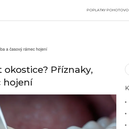
POPLATKY POHOTOVOS
éčba a časový rámec hojení
 okostice? Příznaky,
 hojení
K