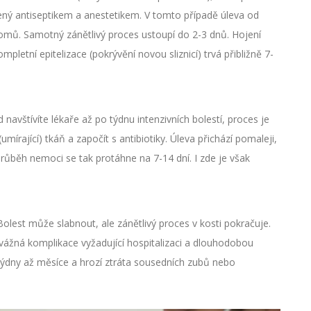
cený antiseptikem a anestetikem. V tomto případě úleva od
omů. Samotný zánětlivý proces ustoupí do 2-3 dnů. Hojení
etní epitelizace (pokrývění novou sliznicí) trvá přibližně 7-
avštívíte lékaře až po týdnu intenzivních bolestí, proces je
umírající) tkáň a započít s antibiotiky. Úleva přichází pomaleji,
růběh nemoci se tak protáhne na 7-14 dní. I zde je však
olest může slabnout, ale zánětlivý proces v kosti pokračuje.
 vážná komplikace vyžadující hospitalizaci a dlouhodobou
á týdny až měsíce a hrozí ztráta sousedních zubů nebo