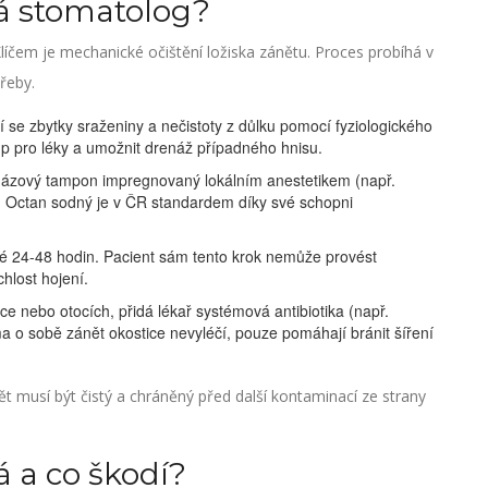
lá stomatolog?
líčem je mechanické očištění ložiska zánětu. Proces probíhá v
řeby.
í se zbytky sraženiny a nečistoty z důlku pomocí fyziologického
tup pro léky a umožnit drenáž případného hnisu.
gázový tampon impregnovaný lokálním anestetikem (např.
. Octan sodný je v ČR standardem díky své schopni
24-48 hodin. Pacient sám tento krok nemůže provést
hlost hojení.
e nebo otocích, přidá lékař systémová antibiotika (např.
ma o sobě zánět okostice nevyléčí, pouze pomáhají bránit šíření
t musí být čistý a chráněný před další kontaminací ze strany
 a co škodí?