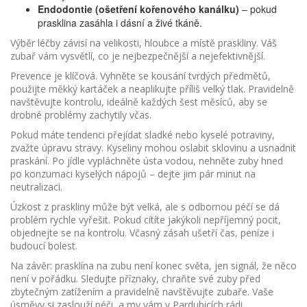
Endodontie (ošetření kořenového kanálku)
– pokud
prasklina zasáhla i dásní a živé tkáně.
Výběr léčby závisí na velikosti, hloubce a místě praskliny. Váš
zubař vám vysvětlí, co je nejbezpečnější a nejefektivnější.
Prevence je klíčová. Vyhněte se kousání tvrdých předmětů,
použijte měkký kartáček a neaplikujte příliš velký tlak. Pravidelně
navštěvujte kontrolu, ideálně každých šest měsíců, aby se
drobné problémy zachytily včas.
Pokud máte tendenci přejídat sladké nebo kyselé potraviny,
zvažte úpravu stravy. Kyseliny mohou oslabit sklovinu a usnadnit
praskání. Po jídle vypláchněte ústa vodou, nehněte zuby hned
po konzumaci kyselých nápojů – dejte jim pár minut na
neutralizaci.
Úzkost z praskliny může být velká, ale s odbornou péčí se dá
problém rychle vyřešit. Pokud cítíte jakýkoli nepříjemný pocit,
objednejte se na kontrolu. Včasný zásah ušetří čas, peníze i
budoucí bolest.
Na závěr: prasklína na zubu není konec světa, jen signál, že něco
není v pořádku. Sledujte příznaky, chraňte své zuby před
zbytečným zatížením a pravidelně navštěvujte zubaře. Vaše
úsměvy si zaslouží péči, a my vám v Pardubicích rádi