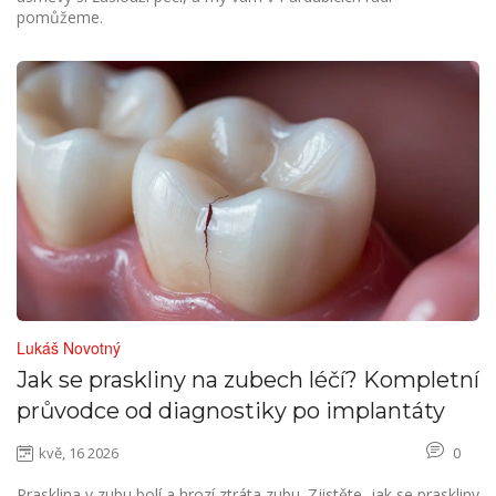
pomůžeme.
Lukáš Novotný
Jak se praskliny na zubech léčí? Kompletní
průvodce od diagnostiky po implantáty
kvě, 16 2026
0
Prasklina v zubu bolí a hrozí ztráta zubu. Zjistěte, jak se praskliny