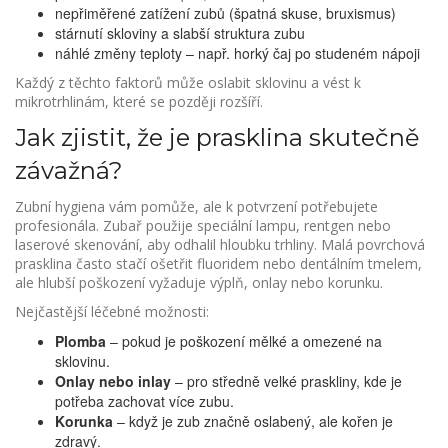
nepřiměřené zatížení zubů (špatná skuse, bruxismus)
stárnutí skloviny a slabší struktura zubu
náhlé změny teploty – např. horký čaj po studeném nápoji
Každý z těchto faktorů může oslabit sklovinu a vést k
mikrotrhlinám, které se později rozšíří.
Jak zjistit, že je prasklina skutečně
závažná?
Zubní hygiena vám pomůže, ale k potvrzení potřebujete
profesionála. Zubař použije speciální lampu, rentgen nebo
laserové skenování, aby odhalil hloubku trhliny. Malá povrchová
prasklina často stačí ošetřit fluoridem nebo dentálním tmelem,
ale hlubší poškození vyžaduje výplň, onlay nebo korunku.
Nejčastější léčebné možnosti:
Plomba
– pokud je poškození mělké a omezené na
sklovinu.
Onlay nebo inlay
– pro středně velké praskliny, kde je
potřeba zachovat více zubu.
Korunka
– když je zub značně oslabený, ale kořen je
zdravý.