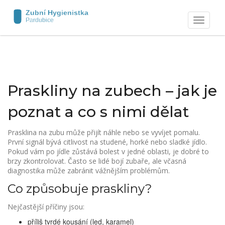
Zobrazit
navigaci
Praskliny na zubech – jak je
poznat a co s nimi dělat
Prasklina na zubu může přijít náhle nebo se vyvíjet pomalu.
První signál bývá citlivost na studené, horké nebo sladké jídlo.
Pokud vám po jídle zůstává bolest v jedné oblasti, je dobré to
brzy zkontrolovat. Často se lidé bojí zubaře, ale včasná
diagnostika může zabránit vážnějším problémům.
Co způsobuje praskliny?
Nejčastější příčiny jsou:
příliš tvrdé kousání (led, karamel)