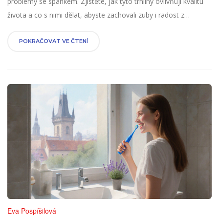
problémy se spánkem. Zjistěte, jak tyto trhliny ovlivňují kvalitu
života a co s nimi dělat, abyste zachovali zuby i radost z
každodenních chutí.
POKRAČOVAT VE ČTENÍ
Eva Pospíšilová