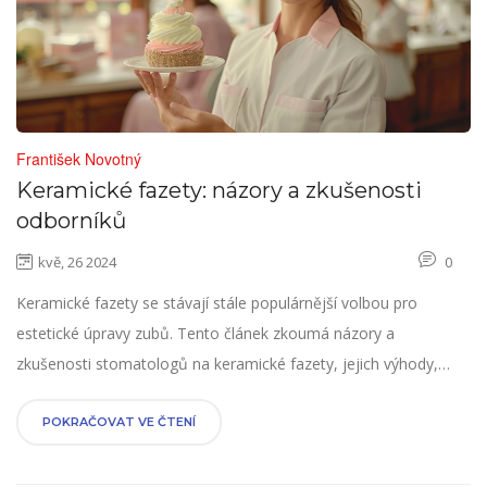
František Novotný
Keramické fazety: názory a zkušenosti
odborníků
kvě, 26 2024
0
Keramické fazety se stávají stále populárnější volbou pro
estetické úpravy zubů. Tento článek zkoumá názory a
zkušenosti stomatologů na keramické fazety, jejich výhody,
postup aplikace a co očekávat před a po zákroku.
POKRAČOVAT VE ČTENÍ