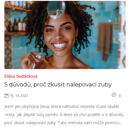
jste vždy chtěli.
Eliška Sedláčková
5 důvodů, proč zkusit nalepovací zuby
říj, 14 2023
0
Jsem jen obyčejná žena, která nahodou objevila různé skvělé
cesty, jak zlepšit svůj úsměv. A dnes se chci podělit o 5 důvodů,
proč zkusit nalepovací zuby. Tato metoda vám může pomoci