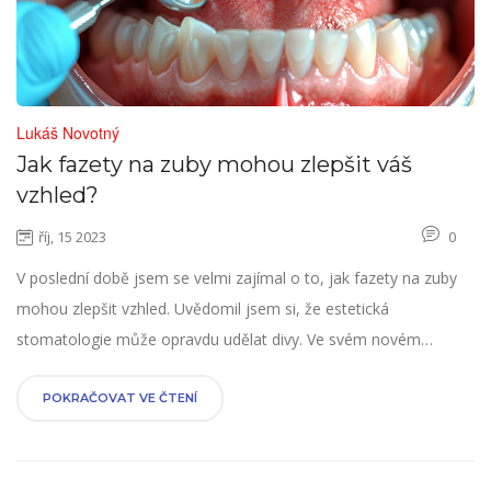
Lukáš Novotný
Jak fazety na zuby mohou zlepšit váš
vzhled?
říj, 15 2023
0
V poslední době jsem se velmi zajímal o to, jak fazety na zuby
mohou zlepšit vzhled. Uvědomil jsem si, že estetická
stomatologie může opravdu udělat divy. Ve svém novém
blogovém příspěvku se s vámi podělím o své poznatky. Fazety
na zuby se stávají stále populárnějšími a já vám ukážu, proč je
POKRAČOVAT VE ČTENÍ
tomu tak. Přečtěte si můj článek a dozvíte se více o tom, jak
vám zubní fazety mohou poskytnout ten dokonalý úsměv, který