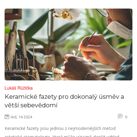
Lukáš Růžička
Keramické fazety pro dokonalý úsměv a
větší sebevědomí
led, 14 2024
0
Keramické fazety jsou jednou z nejmodernějších metod
estetické stomatologie, která může výrazně zlepšit vzhled