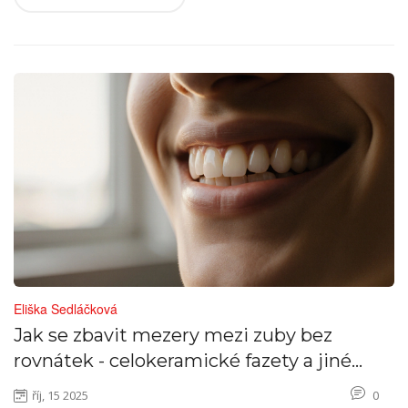
Eliška Sedláčková
Jak se zbavit mezery mezi zuby bez
rovnátek - celokeramické fazety a jiné
možnosti
říj, 15 2025
0