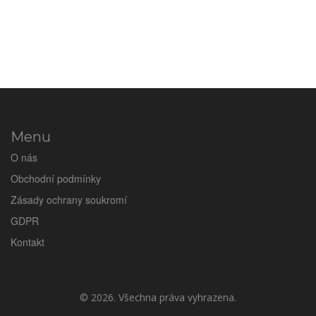
Menu
O nás
Obchodní podmínky
Zásady ochrany soukromí
GDPR
Kontakt
© 2026. Všechna práva vyhrazena.