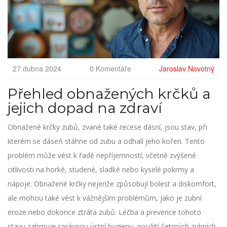
27 dubna 2024
0 Komentáře
Jaroslav Novotný
Přehled obnažených krčků a
jejich dopad na zdraví
Obnažené krčky zubů, zvané také recese dásní, jsou stav, při
kterém se dáseň stáhne od zubu a odhalí jeho kořen. Tento
problém může vést k řadě nepříjemností, včetně zvýšené
citlivosti na horké, studené, sladké nebo kyselé pokrmy a
nápoje. Obnažené krčky nejenže způsobují bolest a diskomfort,
ale mohou také vést k vážnějším problémům, jako je zubní
eroze nebo dokonce ztráta zubů. Léčba a prevence tohoto
stavu zahrnuje správnou ústní hygienu, použití šetrných zubních