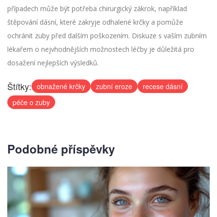
případech může být potřeba chirurgický zákrok, například
štěpování dásní, které zakryje odhalené krčky a pomůže
ochránit zuby před dalším poškozením. Diskuze s vaším zubním
lékařem o nejvhodnějších možnostech léčby je důležitá pro
dosažení nejlepších výsledků.
Štítky:
obnažené krčky
zubní eroze
recese dásní
péče o zuby
Podobné příspěvky