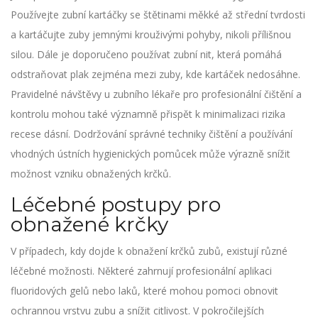
Používejte zubní kartáčky se štětinami měkké až střední tvrdosti
a kartáčujte zuby jemnými krouživými pohyby, nikoli přílišnou
silou. Dále je doporučeno používat zubní nit, která pomáhá
odstraňovat plak zejména mezi zuby, kde kartáček nedosáhne.
Pravidelné návštěvy u zubního lékaře pro profesionální čištění a
kontrolu mohou také významně přispět k minimalizaci rizika
recese dásní. Dodržování správné techniky čištění a používání
vhodných ústních hygienických pomůcek může výrazně snížit
možnost vzniku obnažených krčků.
Léčebné postupy pro
obnažené krčky
V případech, kdy dojde k obnažení krčků zubů, existují různé
léčebné možnosti. Některé zahrnují profesionální aplikaci
fluoridových gelů nebo laků, které mohou pomoci obnovit
ochrannou vrstvu zubu a snížit citlivost. V pokročilejších