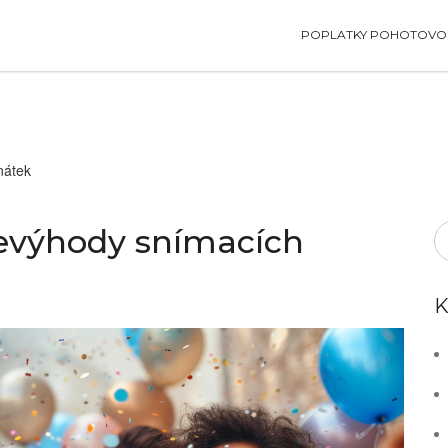
POPLATKY POHOTOVOS
nátek
nevýhody snímacích
K