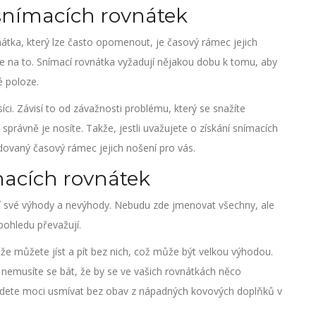
snímacích rovnátek
átka, který lze často opomenout, je časový rámec jejich
te na to. Snímací rovnátka vyžadují nějakou dobu k tomu, aby
é poloze.
ci. Závisí to od závažnosti problému, který se snažíte
správně je nosíte. Takže, jestli uvažujete o získání snímacích
adovaný časový rámec jejich nošení pro vás.
acích rovnátek
jí své výhody a nevýhody. Nebudu zde jmenovat všechny, ale
pohledu převažují.
 že můžete jíst a pít bez nich, což může být velkou výhodou.
 a nemusíte se bát, že by se ve vašich rovnátkách něco
 budete moci usmívat bez obav z nápadných kovových doplňků v