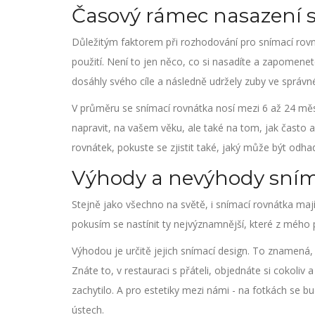
Časový rámec nasazení 
Důležitým faktorem při rozhodování pro snímací rovn
použití. Není to jen něco, co si nasadíte a zapomene
dosáhly svého cíle a následně udržely zuby ve správn
V průměru se snímací rovnátka nosí mezi 6 až 24 měsí
napravit, na vašem věku, ale také na tom, jak často a 
rovnátek, pokuste se zjistit také, jaký může být odh
Výhody a nevýhody sním
Stejně jako všechno na světě, i snímací rovnátka ma
pokusím se nastínit ty nejvýznamnější, které z mého 
Výhodou je určitě jejich snímací design. To znamená,
Znáte to, v restauraci s přáteli, objednáte si cokoliv
zachytilo. A pro estetiky mezi námi - na fotkách se
ústech.