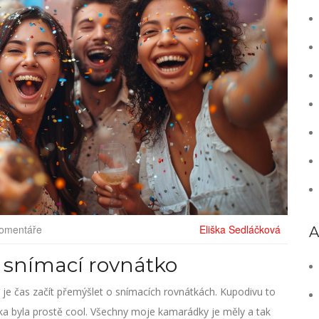
omentáře
Eliška Sedláčková
A
a snímací rovnátko
 je čas začít přemýšlet o snímacích rovnátkách. Kupodivu to
tka byla prostě cool. Všechny moje kamarádky je měly a tak