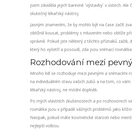
jsem záviděla jejich barevné ´výstavby´ v ústech. Ale
skutečný lékařský nástroj.
Jasným znamením, že by mohlo být na čase začít zvažova
obtížně kousat, problémy s mluvením nebo obtíže při 
správně. Pokud jste některý z těchto příznaků zažili,
který ho vyšetří a posoudí, zda jsou snímací rovnátk
Rozhodování mezi pevný
Mnoho lidí se rozhoduje mezi pevnými a snímacími rovn
na individuálním stavu vašich zubů a na tom, co vám d
lékařský nástroj, ne módní doplněk.
Po mých vlastních zkušenostech a po rozhovorech se s
rovnátka jsou v případě vážných problémů jako křížo
Naopak, pokud máte kosmetické starosti nebo menší
nejlepší volbou.