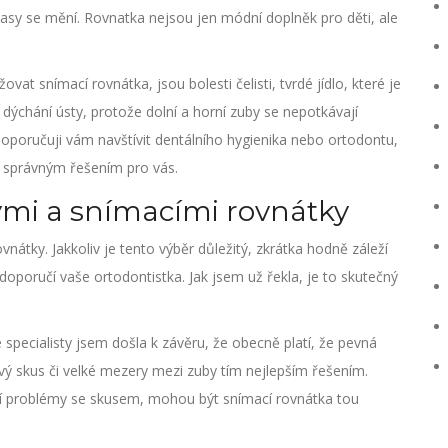
 časy se mění. Rovnatka nejsou jen módní doplněk pro děti, ale
t snímací rovnátka, jsou bolesti čelisti, tvrdé jídlo, které je
dýchání ústy, protože dolní a horní zuby se nepotkávají
 doporučuji vám navštívit dentálního hygienika nebo ortodontu,
a správným řešením pro vás.
mi a snímacími rovnátky
átky. Jakkoliv je tento výběr důležitý, zkrátka hodně záleží
oporučí vaše ortodontistka. Jak jsem už řekla, je to skutečný
pecialisty jsem došla k závěru, že obecně platí, že pevná
vý skus či velké mezery mezi zuby tím nejlepším řešením.
 problémy se skusem, mohou být snímací rovnátka tou