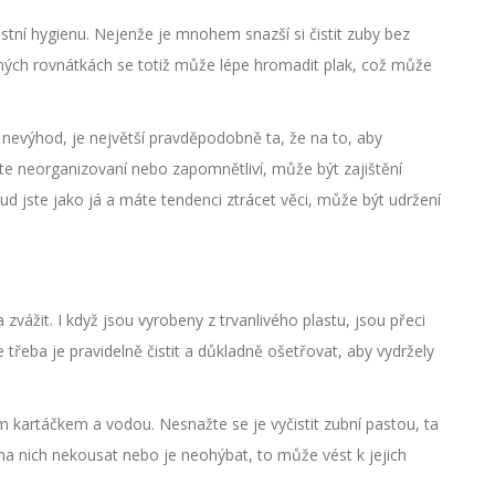
ní hygienu. Nejenže je mnohem snazší si čistit zuby bez
pevných rovnátkách se totiž může lépe hromadit plak, což může
 nevýhod, je největší pravděpodobně ta, že na to, aby
ste neorganizovaní nebo zapomnětliví, může být zajištění
d jste jako já a máte tendenci ztrácet věci, může být udržení
 zvážit. I když jsou vyrobeny z trvanlivého plastu, jsou přeci
 třeba je pravidelně čistit a důkladně ošetřovat, aby vydržely
m kartáčkem a vodou. Nesnažte se je vyčistit zubní pastou, ta
 na nich nekousat nebo je neohýbat, to může vést k jejich