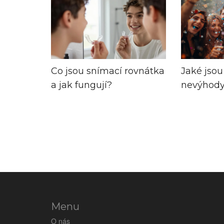
Co jsou snímací rovnátka
Jaké jsou
a jak fungují?
nevýhody
rovnátek
Menu
O nás