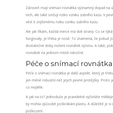
Zároveň mají snímací rovnátka významný dopad na úst
nich, ale také snižují riziko vzniku zubního kazu. V 
vést k zvýšenému riziku vzniku zubního kazu.
Ale jak říkám, každá mince má dvě strany. Co se týká
fungovaly, je třeba je nosit. To znamená, že pokud j
dostatečné doby nošení rovnátek výzvou. A také, poku
rovnátek na jednom místě náročné.
Péče o snímací rovnátka
Péče o snímací rovnátka je další aspekt, který je třeba
jen méně robustní než jejich pevné protějšky. Proto je
co nejdéle.
A jak na to? Jednoduše je pravidelně vyčistěte měkký
by mohla způsobit poškrábání plastu. A důležité je si
poškození.