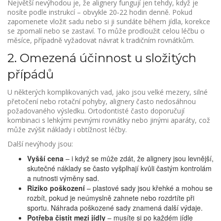
Největší nevýhodou je, že alignery fungují jen tehdy, když je
nosíte podle instrukcí – obvykle 20‑22 hodin denně. Pokud
zapomenete vložit sadu nebo si ji sundáte během jídla, korekce
se zpomalí nebo se zastaví. To může prodloužit celou léčbu o
měsíce, případně vyžadovat návrat k tradičním rovnátkům.
2. Omezená účinnost u složitých
přípádů
U některých komplikovaných vad, jako jsou velké mezery, silné
přetočení nebo rotační pohyby, alignery často nedosáhnou
požadovaného výsledku. Ortodontisté často doporučují
kombinaci s lehkými pevnými rovnátky nebo jinými aparáty, což
může zvýšit náklady i obtížnost léčby.
Další nevýhody jsou:
Vyšší cena
– i když se může zdát, že alignery jsou levnější,
skutečné náklady se často vyšplhají kvůli častým kontrolám
a nutnosti výměny sad.
Riziko poškození
– plastové sady jsou křehké a mohou se
rozbít, pokud je neúmyslně zahnete nebo rozdrtíte při
sportu. Náhrada poškozené sady znamená další výdaje.
Potřeba čistit mezi jídly
– musíte si po každém jídle