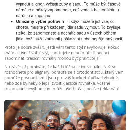
vyjmout aligner, vyčistit zuby a sadu. To může být časově
náročné a někdy zapomenete, což vede k bakteriálnímu
nárůstu a zápachu.
Omezený výběr potravin
– i když můžete jíst vše, co
chcete, musíte při každém jídle sadu vyjmout. To zvyšuje
riziko, že zapomenete a necháte sadu v ústech během
jídla, což může způsobit poškození nebo nepříjemný pocit.
Proto je dobré zvážit, jestli vám tento styl nevyhovuje. Pokud
máte aktivní životní styl, sportujete nebo máte tendenci
zapomínat, tradiční rovnáky mohou být praktičtější.
Na závěr připomínám, že každá léčba je individuální. Než se
rozhodnete pro alignery, poraďte se s ortodontistou, který vám
pomůže posoudit, zda jsou pro váš konkrétní případ vhodné,
nebo zda by nebylo lepší zvolit klasické rovnátka. Včasné
rozpoznání nevýhod vám může ušetřit čas, peníze i zklamání.