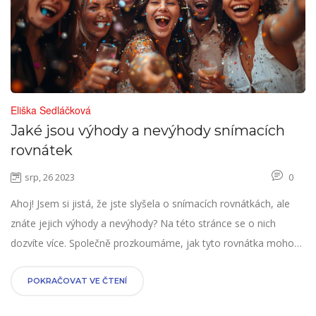
Eliška Sedláčková
Jaké jsou výhody a nevýhody snímacích
rovnátek
srp, 26 2023
0
Ahoj! Jsem si jistá, že jste slyšela o snímacích rovnátkách, ale
znáte jejich výhody a nevýhody? Na této stránce se o nich
dozvíte více. Společně prozkoumáme, jak tyto rovnátka mohou
ovlivnit váš úsměv a jaké mohou být jejich potenciální
komplikace. Ráda vám pomůžu rozhodnout, zda jsou pro vás
POKRAČOVAT VE ČTENÍ
snímací rovnátka tou správnou volbou. Těším se na vaši