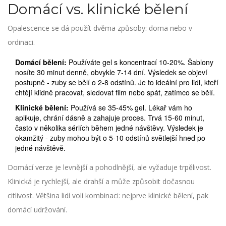
Domácí vs. klinické bělení
Opalescence se dá použít dvěma způsoby: doma nebo v
ordinaci.
Domácí bělení:
Používáte gel s koncentrací 10-20%. Šablony
nosíte 30 minut denně, obvykle 7-14 dní. Výsledek se objeví
postupně - zuby se bělí o 2-8 odstínů. Je to ideální pro lidi, kteří
chtějí klidně pracovat, sledovat film nebo spát, zatímco se bělí.
Klinické bělení:
Používá se 35-45% gel. Lékař vám ho
aplikuje, chrání dásně a zahajuje proces. Trvá 15-60 minut,
často v několika sériích během jedné návštěvy. Výsledek je
okamžitý - zuby mohou být o 5-10 odstínů světlejší hned po
jedné návštěvě.
Domácí verze je levnější a pohodlnější, ale vyžaduje trpělivost.
Klinická je rychlejší, ale drahší a může způsobit dočasnou
citlivost. Většina lidí volí kombinaci: nejprve klinické bělení, pak
domácí udržování.