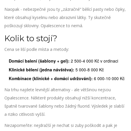
Naopak - nebezpečné jsou ty „zázračné“ bělící pasty nebo čipky,
které obsahují kyselinu nebo abrazivní látky. Ty skutečně
poškozují skloviny. Opalescence to nemá.
Kolik to stojí?
Cena se liší podle místa a metody:
Domácí balení (šablony + gel):
2 500-4 000 Kč v ordinaci
Klinické bělení (jedna návštěva):
5 000-8 000 Kč
Kombinace (klinické + domácí udržování):
6 000-10 000 Kč
Na trhu najdete levnější alternativy - ale většinou nejsou
Opalescence. Některé produkty obsahují nižší koncentrace,
špatně tvarované šablony nebo žádný fluorid. Výsledek je slabší
a riziko citlivosti vyšší.
Nezapomeňte: nejdražší je nechat si zuby poškodit a pak je