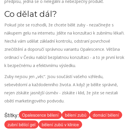
předpisu, jedná se o nelegální a nebezpečný produkt.
Co dělat dál?
Pokud jste se rozhodli, že chcete bělit zuby - nezačínejte s
nákupem gelu na internetu. Jděte na konzultaci k zubnímu lékaři.
Nechá vám udělat základní kontrolu, odstraní povrchové
znečištění a doporučí správnou variantu Opalescence. Většina
ordinací v Česku nabízí bezplatnou konzultaci - a to je první krok
k bezpečnému a efektivnímu výsledku.
Zuby nejsou jen „věc“. Jsou součástí vašeho vzhledu,
sebevědomí a každodenního života. A když je bělíte správně,
nejen získáte jasnější úsměv - získáte i klid, že jste se nestali
obětí marketingového podvodu.
Štítky:
Opalescence bělení
bělení zubů
domácí bělení
zubní bělící gel
bělení zubů v klinice