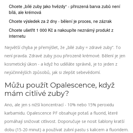
Chcete „bílé zuby jako hvězdy“ - přirozená barva zubů není
bílá, ale krémová
Chcete výsledek za 2 dny - bělení je proces, ne zázrak
Chcete ušetřit 1 000 Kč a nakoupíte neznámý produkt z
internetu
Největší chyba je přemýšlet, že „bílé zuby = zdravé zuby“. To
není pravda. Zdravé zuby jsou přirozeně krémové. Bělení je jen
kosmetický úkon - a když ho uděláte správně, je to jeden z
nejúčinnějších způsobů, jak si zlepšit sebevědomí.
Můžu použít Opalescence, když
mám citlivé zuby?
Ano, ale jen s nižší koncentrací - 10% nebo 15% peroxidu
karbamidu. Opalescence PF obsahuje potaš a fluorid, které
pomáhají snižovat citlivost. Doporučuje se nosit šablony kratší
dobu (15-20 minut) a používat zubní pastu s kalicem a fluoridem.