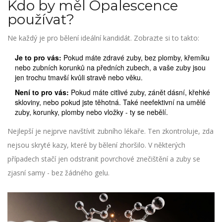
Kdo by měl Opalescence
používat?
Ne každý je pro bělení ideální kandidát. Zobrazte si to takto:
Je to pro vás:
Pokud máte zdravé zuby, bez plomby, křemíku
nebo zubních korunků na předních zubech, a vaše zuby jsou
jen trochu tmavší kvůli stravě nebo věku.
Není to pro vás:
Pokud máte citlivé zuby, zánět dásní, křehké
skloviny, nebo pokud jste těhotná. Také neefektivní na umělé
zuby, korunky, plomby nebo vložky - ty se nebělí.
Nejlepší je nejprve navštívit zubního lékaře. Ten zkontroluje, zda
nejsou skryté kazy, které by bělení zhoršilo. V některých
případech stačí jen odstranit povrchové znečištění a zuby se
zjasní samy - bez žádného gelu.