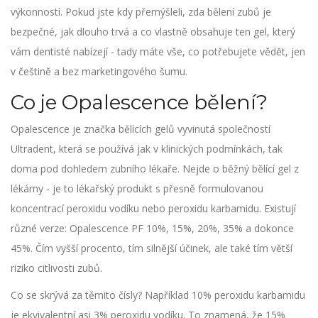
výkonností. Pokud jste kdy přemýšleli, zda bělení zubů je
bezpečné, jak dlouho trvá a co vlastně obsahuje ten gel, který
vám dentisté nabízejí - tady máte vše, co potřebujete vědět, jen
v češtině a bez marketingového šumu.
Co je Opalescence bělení?
Opalescence je značka bělících gelů vyvinutá společností
Ultradent, která se používá jak v klinických podmínkách, tak
doma pod dohledem zubního lékaře. Nejde o běžný bělící gel z
lékárny - je to lékařský produkt s přesně formulovanou
koncentrací peroxidu vodíku nebo peroxidu karbamidu. Existují
různé verze: Opalescence PF 10%, 15%, 20%, 35% a dokonce
45%. Čím vyšší procento, tím silnější účinek, ale také tím větší
riziko citlivosti zubů.
Co se skrývá za těmito čísly? Například 10% peroxidu karbamidu
je ekvivalentní asi 3% peroxidu vodíku. To znamená, že 15%