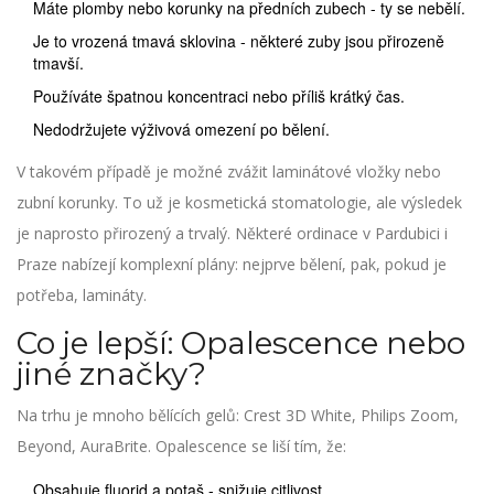
Máte plomby nebo korunky na předních zubech - ty se nebělí.
Je to vrozená tmavá sklovina - některé zuby jsou přirozeně
tmavší.
Používáte špatnou koncentraci nebo příliš krátký čas.
Nedodržujete výživová omezení po bělení.
V takovém případě je možné zvážit laminátové vložky nebo
zubní korunky. To už je kosmetická stomatologie, ale výsledek
je naprosto přirozený a trvalý. Některé ordinace v Pardubici i
Praze nabízejí komplexní plány: nejprve bělení, pak, pokud je
potřeba, lamináty.
Co je lepší: Opalescence nebo
jiné značky?
Na trhu je mnoho bělících gelů: Crest 3D White, Philips Zoom,
Beyond, AuraBrite. Opalescence se liší tím, že:
Obsahuje fluorid a potaš - snižuje citlivost