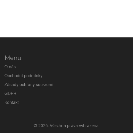
Menu
O nás
Obchodní podmínky
Zásady ochrany soukromí
GDPR
Kontakt
© 2026. Všechna práva vyhrazena.