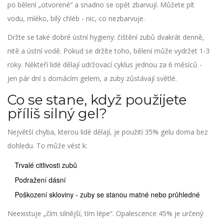
po bělení „otvorené“ a snadno se opět zbarvují. Můžete pít
vodu, mléko, bílý chléb - nic, co nezbarvuje.
Držte se také dobré ústní hygieny: čištění zubů dvakrát denně,
nitě a ústní vodě. Pokud se držíte toho, bělení může vydržet 1-3
roky. Někteří lidé dělají udržovací cyklus jednou za 6 měsíců -
jen pár dní s domácím gelem, a zuby zůstávají světlé.
Co se stane, když použijete
příliš silný gel?
Největší chyba, kterou lidé dělají, je použití 35% gelu doma bez
dohledu. To může vést k:
Trvalé citlivosti zubů
Podražení dásní
Poškození skloviny - zuby se stanou matné nebo průhledné
Neexistuje „čím silnější, tím lépe“. Opalescence 45% je určený