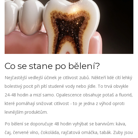
Co se stane po bělení?
Nejčastější vedlejší účinek je citlivost zubů. Někteří lidé cítí lehký
bolestivý pocit při pítí studené vody nebo jídle. To trvá obvykle
24-48 hodin a mizí samo. Opalescence obsahuje potaš a fluorid,
které pomáhají snižovat citlivost - to je jedna z výhod oproti
levnějším produktům.
Po bělení se doporučuje 48 hodin vyhýbat se barvivům: káva,
čaj, červené víno, čokoláda, rajčatová omáčka, tabák. Zuby jsou