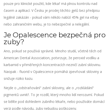
pouze pro klinické použití, kde lékař má plnou kontrolu nad
časem a aplikací. V Česku je prodej těchto gelů bez předpisu
legálně zakázán - pokud vám někdo nabízí 45% gel na eBay
nebo zahraničním webu, je to nebezpečné a nelegální.
Je Opalescence bezpečná pro
zuby?
Ano, pokud se používá správně. Mnoho studií, včetně těch od
American Dental Association, potvrzuje, že peroxid vodíku a
karbamid v přiměřených koncentracích nezničí zubní sklovinu.
Naopak - fluorid v Opalescence pomáhá zpevňovat skloviny a
snižuje riziko kazu.
Nejde o „odstraňování“ zubní skloviny, ale o „rozkládání“
pigmentů uvnitř. To je rozdíl, který mnoho lidí nerozumí. Pokud
se bělíte pod dohledem zubního lékaře, nebo používáte domácí
verzi podle návodu, zuby nebudou poškozeny.