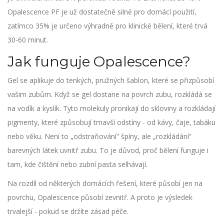
Opalescence PF je už dostatečně silné pro domácí použití,
zatímco 35% je určeno výhradně pro klinické bělení, které trvá
30-60 minut.
Jak funguje Opalescence?
Gel se aplikuje do tenkých, pružných šablon, které se přizpůsobí
vašim zubům. Když se gel dostane na povrch zubu, rozkládá se
na vodík a kyslík. Tyto molekuly pronikají do skloviny a rozkládají
pigmenty, které způsobují tmavší odstíny - od kávy, čaje, tabáku
nebo věku. Není to „odstraňování“ špíny, ale „rozkládání“
barevných látek uvnitř zubu. To je důvod, proč bělení funguje i
tam, kde čištění nebo zubní pasta selhávají.
Na rozdíl od některých domácích řešení, které působí jen na
povrchu, Opalescence působí zevnitř. A proto je výsledek
trvalejší - pokud se držíte zásad péče.