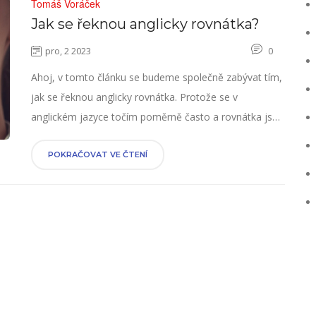
Tomáš Voráček
Jak se řeknou anglicky rovnátka?
pro, 2 2023
0
Ahoj, v tomto článku se budeme společně zabývat tím,
jak se řeknou anglicky rovnátka. Protože se v
anglickém jazyce točím poměrně často a rovnátka jsou
téma, které se občas objeví, cítím, že je důležité toto
téma pokrýt. Takže se přidejte ke mně, abychom prošli
POKRAČOVAT VE ČTENÍ
tím, jaký je anglický název pro rovnátka a jak ho
správně použít. Tím získáte další cenný nástroj pro
obohacení vašeho slovníku.