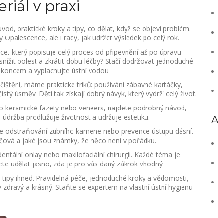
riál v praxi
od, praktické kroky a tipy, co dělat, když se objeví problém.
 Opalescence, ale i rady, jak udržet výsledek po celý rok.
ce, který popisuje celý proces od připevnění až po úpravu
snížit bolest a zkrátit dobu léčby? Stačí dodržovat jednoduché
 koncem a vyplachujte ústní vodou.
 čištění, máme praktické triků: používání zábavné kartáčky,
ý úsměv. Děti tak získají dobrý návyk, který vydrží celý život.
ako keramické fazety nebo veneers, najdete podrobný návod,
vná údržba prodlužuje životnost a udržuje estetiku.
A
 je odstraňování zubního kamene nebo prevence ústupu dásní.
líčová a jaké jsou známky, že něco není v pořádku.
tální onlay nebo maxilofaciální chirurgii. Každé téma je
ete udělat jasno, zda je pro vás daný zákrok vhodný.
né tipy ihned. Pravidelná péče, jednoduché kroky a vědomosti,
ravý a krásný. Staňte se expertem na vlastní ústní hygienu