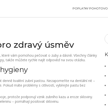
POPLATKY POHOTOVOS
pro zdravý úsměv
K
cí, které vám pomohou pečovat o zuby a dásně. Všechny články
ipy, takže můžete rychle najít odpověď na svou otázku.
 hygieny
át denně kvalitní zubní pastou. Nezapomeňte na dentální nit –
. Pokud máte problémy s citlivostí, vybírejte pastu bez
poje, protože podporují vznik zubního kazu a eroze skloviny.
eleninu – pomáhají posilovat sklovinu.