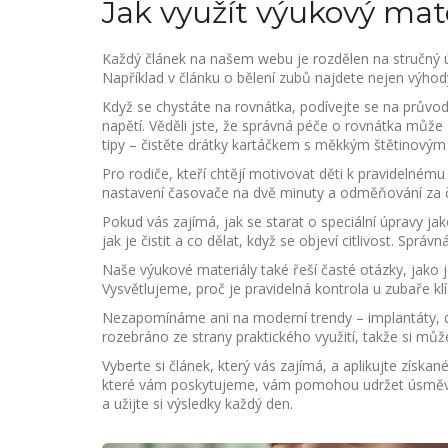
Jak využít výukový mate
Každý článek na našem webu je rozdělen na stručný úv
Například v článku o bělení zubů najdete nejen výhody
Když se chystáte na rovnátka, podívejte se na průvod
napětí. Věděli jste, že správná péče o rovnátka může 
tipy – čistěte drátky kartáčkem s měkkým štětinovým
Pro rodiče, kteří chtějí motivovat děti k pravidelnému
nastavení časovače na dvě minuty a odměňování za čist
Pokud vás zajímá, jak se starat o speciální úpravy j
jak je čistit a co dělat, když se objeví citlivost. Sprá
Naše výukové materiály také řeší časté otázky, jako
Vysvětlujeme, proč je pravidelná kontrola u zubaře k
Nezapomínáme ani na moderní trendy – implantáty, den
rozebráno ze strany praktického využití, takže si můž
Vyberte si článek, který vás zajímá, a aplikujte získa
které vám poskytujeme, vám pomohou udržet úsměv zd
a užijte si výsledky každý den.