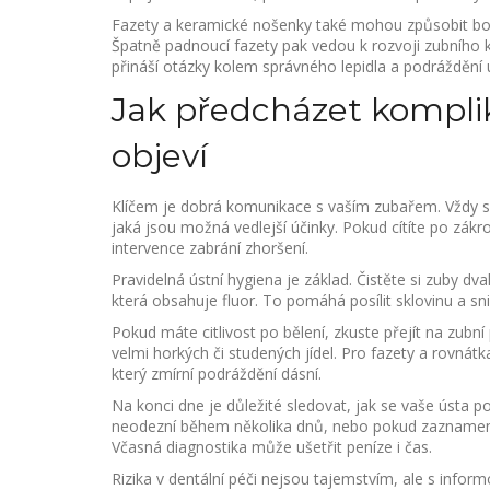
Fazety a keramické nošenky také mohou způsobit bol
Špatně padnoucí fazety pak vedou k rozvoji zubního 
přináší otázky kolem správného lepidla a podráždění ús
Jak předcházet komplik
objeví
Klíčem je dobrá komunikace s vaším zubařem. Vždy si n
jaká jsou možná vedlejší účinky. Pokud cítíte po zákr
intervence zabrání zhoršení.
Pravidelná ústní hygiena je základ. Čistěte si zuby dv
která obsahuje fluor. To pomáhá posílit sklovinu a sn
Pokud máte citlivost po bělení, zkuste přejít na zubn
velmi horkých či studených jídel. Pro fazety a rovnátk
který zmírní podráždění dásní.
Na konci dne je důležité sledovat, jak se vaše ústa p
neodezní během několika dnů, nebo pokud zaznamená
Včasná diagnostika může ušetřit peníze i čas.
Rizika v dentální péči nejsou tajemstvím, ale s info