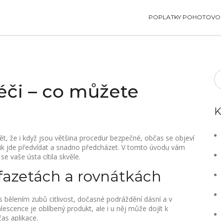
POPLATKY POHOTOVOS
péči – co můžete
K
t, že i když jsou většina procedur bezpečné, občas se objeví
zik jde předvídat a snadno předcházet. V tomto úvodu vám
e vaše ústa cítila skvěle.
, fazetách a rovnátkách
 bělením zubů citlivost, dočasné podráždění dásní a v
lescence je oblíbený produkt, ale i u něj může dojít k
as aplikace.