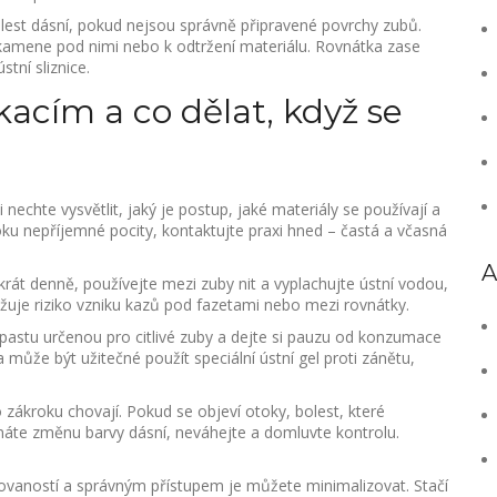
est dásní, pokud nejsou správně připravené povrchy zubů.
kamene pod nimi nebo k odtržení materiálu. Rovnátka zase
tní sliznice.
acím a co dělat, když se
echte vysvětlit, jaký je postup, jaké materiály se používají a
oku nepříjemné pocity, kontaktujte praxi hned – častá a včasná
A
akrát denně, používejte mezi zuby nit a vyplachujte ústní vodou,
ižuje riziko vzniku kazů pod fazetami nebo mezi rovnátky.
í pastu určenou pro citlivé zuby a dejte si pauzu od konzumace
a může být užitečné použít speciální ústní gel proti zánětu,
o zákroku chovají. Pokud se objeví otoky, bolest, které
te změnu barvy dásní, neváhejte a domluvte kontrolu.
rmovaností a správným přístupem je můžete minimalizovat. Stačí