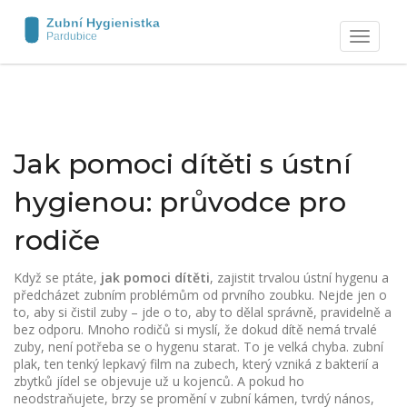
Zobrazit
navigaci
Jak pomoci dítěti s ústní
hygienou: průvodce pro
rodiče
Když se ptáte,
jak pomoci dítěti
,
zajistit trvalou ústní hygenu a
předcházet zubním problémům od prvního zoubku
.
Nejde jen o
to, aby si čistil zuby – jde o to, aby to dělal správně, pravidelně a
bez odporu. Mnoho rodičů si myslí, že dokud dítě nemá trvalé
zuby, není potřeba se o hygenu starat. To je velká chyba.
zubní
plak
,
ten tenký lepkavý film na zubech, který vzniká z bakterií a
zbytků jídel
se objevuje už u kojenců. A pokud ho
neodstraňujete, brzy se promění v
zubní kámen
,
tvrdý nános,