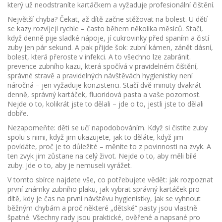
který už neodstraníte kartáčkem a vyžaduje profesionální čištění
.
Největší chyba? Čekat, až dítě začne stěžovat na bolest. U dětí
se kazy rozvíjejí rychle – často během několika měsíců. Stačí,
když denně pije sladké nápoje, jí cukrovinky před spaním a čistí
zuby jen pár sekund. A pak přijde šok: zubní kámen, zánět dásní,
bolest, která přeroste v infekci. A to všechno lze zabránit.
prevence zubního kazu
,
která spočívá v pravidelném čištění,
správné stravě a pravidelných návštěvách hygienistky
není
náročná – jen vyžaduje konzistenci. Stačí dvě minuty dvakrát
denně, správný kartáček, fluoridová pasta a vaše pozornost.
Nejde o to, kolikrát jste to dělali – jde o to, jestli jste to dělali
dobře.
Nezapomeňte: děti se učí napodobováním. Když si čistíte zuby
spolu s nimi, když jim ukazujete, jak to děláte, když jim
povídáte, proč je to důležité – měníte to z povinnosti na zvyk. A
ten zvyk jim zůstane na celý život. Nejde o to, aby měli bílé
zuby. Jde o to, aby je nemuseli vyrážet.
V tomto sbírce najdete vše, co potřebujete vědět: jak rozpoznat
první známky zubního plaku, jak vybrat správný kartáček pro
dítě, kdy je čas na první návštěvu hygienistky, jak se vyhnout
běžným chybám a proč některé „dětské“ pasty jsou vlastně
špatné. Všechny rady jsou praktické, ověřené a napsané pro