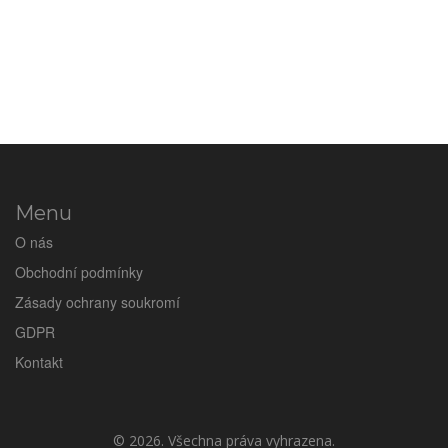
Menu
O nás
Obchodní podmínky
Zásady ochrany soukromí
GDPR
Kontakt
© 2026. Všechna práva vyhrazena.