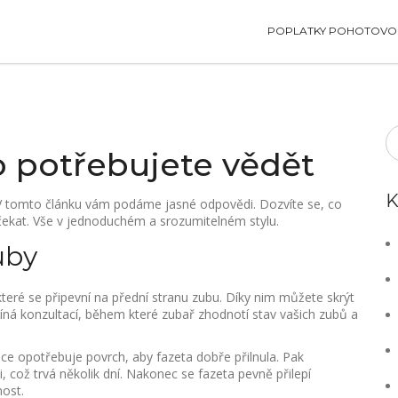
POPLATKY POHOTOVOS
o potřebujete vědět
K
s? V tomto článku vám podáme jasné odpovědi. Dozvíte se, co
 čekat. Vše v jednoduchém a srozumitelném stylu.
uby
teré se připevní na přední stranu zubu. Díky nim můžete skrýt
íná konzultací, během které zubař zhodnotí stav vašich zubů a
hce opotřebuje povrch, aby fazeta dobře přilnula. Pak
, což trvá několik dní. Nakonec se fazeta pevně přilepí
nost.