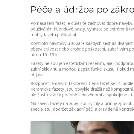
Péče a údržba po zákr
Po nasazení fazet je důležité zachovat dobré návyky
používáním fluoridové pasty. Vyhněte se extrémně tv
mohly fazetu poškrábat.
Kontrolní návštěvy u zubaře každých šest až dvanác
objeví citlivost nebo drobné poškození, zubař vám pora
až na 10–15 let.
Fazety nejsou jen estetickým řešením, ale i podporo
zubní sklovinu a mohou zlepšit funkci skusu. Pokud 
objasní.
Rozpočet je dalším faktorem. Cena fazet se liší podle
Keramické fazety jsou obvykle dražší než kompozitní, a
ale často vrátí v podobě sebevědomí a spokojenosti.
Na závěr: fazety na zuby jsou rychlý a účinný způsob,
specialistu, dodržet základní péči a pravidelně kontro