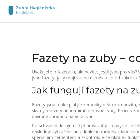
Fazety na zuby – c
Uvažujete o fazetách, ale nevíte, jestli jsou pro vá
jsou fazety, jaký mají vliv na úsměv a co od zákroku
Jak fungují fazety na z
Fazety jsou tenké pláty z keramiky nebo kompozitu, k
skvrny, mezery nebo mírně nerovné tvary. Proces zač
navrhne vhodnou barvu a tvar.
Po schválení designu se připraví zuby – obvykle se le
následuje vytvoření individuálního modelu v laboratoři
speciálním cementem a zkontroluje se okraje i funkč