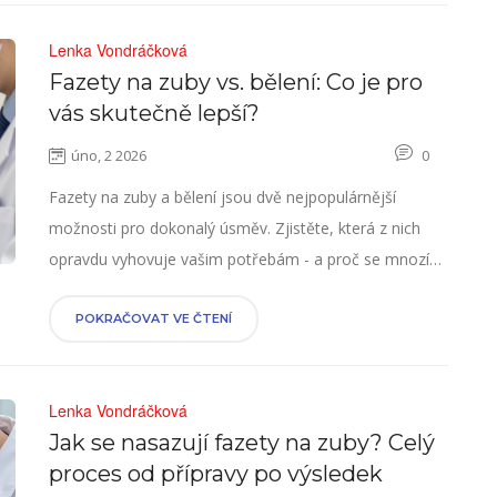
Lenka Vondráčková
Fazety na zuby vs. bělení: Co je pro
vás skutečně lepší?
úno, 2 2026
0
Fazety na zuby a bělení jsou dvě nejpopulárnější
možnosti pro dokonalý úsměv. Zjistěte, která z nich
opravdu vyhovuje vašim potřebám - a proč se mnozí
překvapivě rozhodují pro fazety i přes vyšší cenu.
POKRAČOVAT VE ČTENÍ
Lenka Vondráčková
Jak se nasazují fazety na zuby? Celý
proces od přípravy po výsledek