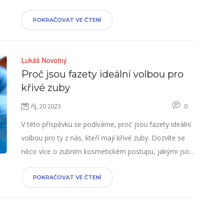
údržbu, a také názory a recenze uživatelů.
POKRAČOVAT VE ČTENÍ
Lukáš Novotný
Proč jsou fazety ideální volbou pro
křivé zuby
říj, 20 2023
0
V této příspěvku se podíváme, proč jsou fazety ideální
volbou pro ty z nás, kteří mají křivé zuby. Dozvíte se
něco více o zubním kosmetickém postupu, jakými jsou
fazety, a jak mohou vylepšit vzhled našeho úsměvu.
Pokud se snažíte najít nejlepší způsob, jak se
POKRAČOVAT VE ČTENÍ
vypořádat s křivými zuby, mohl by vás tento článek
zaujmout. Jsem nadšený z toho, že mám možnost