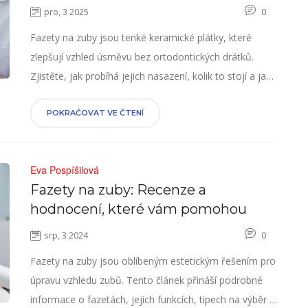
pro, 3 2025
0
Fazety na zuby jsou tenké keramické plátky, které
zlepšují vzhled úsměvu bez ortodontických drátků.
Zjistěte, jak probíhá jejich nasazení, kolik to stojí a jak
se o ně pečovat.
POKRAČOVAT VE ČTENÍ
Eva Pospíšilová
Fazety na zuby: Recenze a
hodnocení, které vám pomohou
srp, 3 2024
0
Fazety na zuby jsou oblíbeným estetickým řešením pro
úpravu vzhledu zubů. Tento článek přináší podrobné
informace o fazetách, jejich funkcích, tipech na výběr a