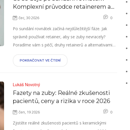
Komplexní průvodce retainerem a
péčí o nové zuby
čec, 30 2026
0
Po sundání rovnátek začíná nejdůležitější fáze. Jak
správně používat retainer, aby se zuby nevracely?
Poradíme vám s péčí, druhy retainerů a alternativami
jako fazety.
POKRAČOVAT VE ČTENÍ
Lukáš Novotný
Fazety na zuby: Reálné zkušenosti
pacientů, ceny a rizika v roce 2026
čen, 19 2026
0
Zjistěte reálné zkušenosti pacientů s keramickými