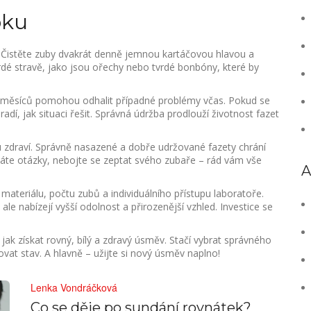
oku
. Čistěte zuby dvakrát denně jemnou kartáčovou hlavou a
rdé stravě, jako jsou ořechy nebo tvrdé bonbóny, které by
t měsíců pomohou odhalit případné problémy včas. Pokud se
dí, jak situaci řešit. Správná údržba prodlouží životnost fazet
u zdraví. Správně nasazené a dobře udržované fazety chrání
máte otázky, nebojte se zeptat svého zubaře – rád vám vše
A
 materiálu, počtu zubů a individuálního přístupu laboratoře.
le nabízejí vyšší odolnost a přirozenější vzhled. Investice se
 jak získat rovný, bílý a zdravý úsměv. Stačí vybrat správného
lovat stav. A hlavně – užijte si nový úsměv naplno!
Lenka Vondráčková
Co se děje po sundání rovnátek?