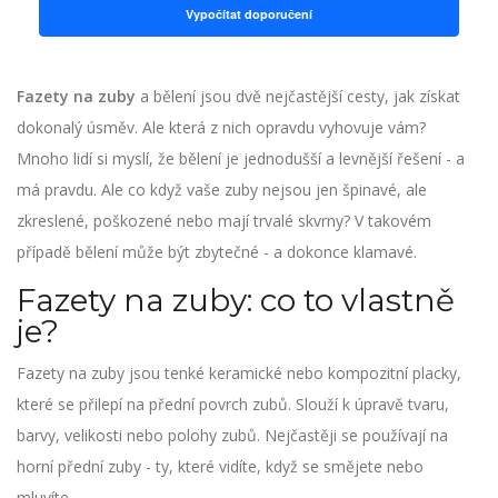
Vypočítat doporučení
Fazety na zuby
a bělení jsou dvě nejčastější cesty, jak získat
dokonalý úsměv. Ale která z nich opravdu vyhovuje vám?
Mnoho lidí si myslí, že bělení je jednodušší a levnější řešení - a
má pravdu. Ale co když vaše zuby nejsou jen špinavé, ale
zkreslené, poškozené nebo mají trvalé skvrny? V takovém
případě bělení může být zbytečné - a dokonce klamavé.
Fazety na zuby: co to vlastně
je?
Fazety na zuby jsou tenké keramické nebo kompozitní placky,
které se přilepí na přední povrch zubů. Slouží k úpravě tvaru,
barvy, velikosti nebo polohy zubů. Nejčastěji se používají na
horní přední zuby - ty, které vidíte, když se smějete nebo
mluvíte.