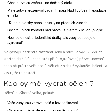
Chcete trvalou změnu - ne dočasný efekt
Máte zuby s vrozenými vadami - například fluoróza, hypoplazie
emailu
Už máte plomby nebo korunky na předních zubech
Chcete úplnou kontrolu nad barvou a tvarem - ne jen „bílejší“
Nechcete nosit ortodontické drátky, ale zuby potřebujete
„vyrovnat“
Nejčastější pacienti s fazetami: ženy a muži ve věku 28-50 let,
kteří se chtějí cítit sebejistěji při fotografování, při vystupování
nebo při práci s veřejností. Někteří z nich už vyzkoušeli bělení - a
zjistili, že to nestačí.
Kdo by měl vybrat bělení?
Bělení je výborná volba, pokud:
Vaše zuby jsou zdravé, celé a bez poškození
Chcete jen mírné zlepšení - o několik odstínů