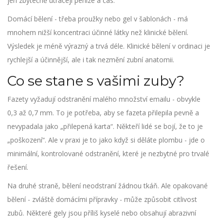
jen zbytečně utrácejí peníze a čas.
Domácí bělení - třeba proužky nebo gel v šablonách - má
mnohem nižší koncentraci účinné látky než klinické bělení.
Výsledek je méně výrazný a trvá déle. Klinické bělení v ordinaci je
rychlejší a účinnější, ale i tak nezmění zubní anatomii.
Co se stane s vašimi zuby?
Fazety vyžadují odstranění malého množství emailu - obvykle
0,3 až 0,7 mm. To je potřeba, aby se fazeta přilepila pevně a
nevypadala jako „přilepená karta“. Někteří lidé se bojí, že to je
„poškození“. Ale v praxi je to jako když si děláte plombu - jde o
minimální, kontrolované odstranění, které je nezbytné pro trvalé
řešení.
Na druhé straně, bělení neodstraní žádnou tkáň. Ale opakované
bělení - zvláště domácími přípravky - může způsobit citlivost
zubů. Některé gely jsou příliš kyselé nebo obsahují abrazivní