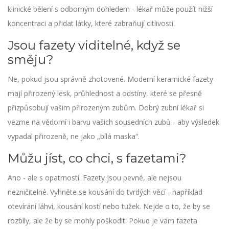
klinické bělení s odborným dohledem - lékař může použít nižší
koncentraci a přidat látky, které zabraňují citlivosti.
Jsou fazety viditelné, když se
směju?
Ne, pokud jsou správně zhotovené. Moderní keramické fazety
mají přirozený lesk, průhlednost a odstíny, které se přesně
přizpůsobují vašim přirozeným zubům. Dobrý zubní lékař si
vezme na vědomí i barvu vašich sousedních zubů - aby výsledek
vypadal přirozeně, ne jako „bílá maska“.
Můžu jíst, co chci, s fazetami?
Ano - ale s opatrností. Fazety jsou pevné, ale nejsou
nezničitelné. Vyhněte se kousání do tvrdých věcí - například
otevírání láhví, kousání kostí nebo tužek. Nejde o to, že by se
rozbily, ale že by se mohly poškodit. Pokud je vám fazeta