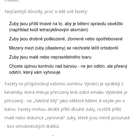
Nejčastější důvody, proč si lidé volí fazety:
Zuby jsou příliš tmavé na to, aby je bělení opravdu osvěžilo
(například kvůli tetracyklinovým skvrnám)
Zuby jsou drobně poškozené, zlomené nebo opotřebované
Mezery mezi zuby (diastemy) se nechcete léčit ortodontií
Zuby jsou malé nebo nepravidelného tvaru
Chcete úplnou kontrolu nad barvou - ne jen odtón, ale přesný
odstín, který vám vyhovuje
Fazety se přizpůsobují vašemu úsměvu. Výrobci je vyrábějí z
keramiky, která imituje přirozený lesk zubní emailu. Výsledek je
přirozený - ne „falešně bílý“ jako některé bělení. A nejde jen o
barvu. Fazety mohou zkrátit příliš dlouhé zuby, rozšířit příliš
malé nebo dokonce „vyrovnat“ zuby, které jsou mírně posunuté
- bez ortodontických drátků.