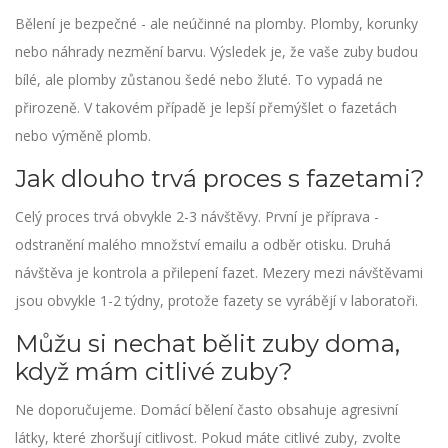
Bělení je bezpečné - ale neúčinné na plomby. Plomby, korunky
nebo náhrady nezmění barvu. Výsledek je, že vaše zuby budou
bílé, ale plomby zůstanou šedé nebo žluté. To vypadá ne
přirozeně. V takovém případě je lepší přemýšlet o fazetách
nebo výměně plomb.
Jak dlouho trvá proces s fazetami?
Celý proces trvá obvykle 2-3 návštěvy. První je příprava -
odstranění malého množství emailu a odběr otisku. Druhá
návštěva je kontrola a přilepení fazet. Mezery mezi návštěvami
jsou obvykle 1-2 týdny, protože fazety se vyrábějí v laboratoři.
Můžu si nechat bělit zuby doma,
když mám citlivé zuby?
Ne doporučujeme. Domácí bělení často obsahuje agresivní
látky, které zhoršují citlivost. Pokud máte citlivé zuby, zvolte