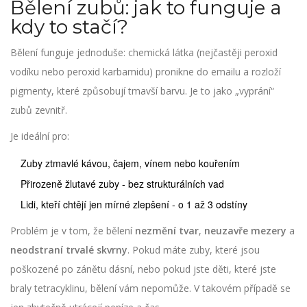
Bělení zubů: jak to funguje a
kdy to stačí?
Bělení funguje jednoduše: chemická látka (nejčastěji peroxid
vodíku nebo peroxid karbamidu) pronikne do emailu a rozloží
pigmenty, které způsobují tmavší barvu. Je to jako „vyprání“
zubů zevnitř.
Je ideální pro:
Zuby ztmavlé kávou, čajem, vínem nebo kouřením
Přirozeně žlutavé zuby - bez strukturálních vad
Lidi, kteří chtějí jen mírné zlepšení - o 1 až 3 odstíny
Problém je v tom, že bělení
nezmění tvar
,
neuzavře mezery
a
neodstraní trvalé skvrny
. Pokud máte zuby, které jsou
poškozené po zánětu dásní, nebo pokud jste děti, které jste
braly tetracyklinu, bělení vám nepomůže. V takovém případě se