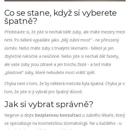
Co se stane, když si vyberete
špatně?
Představte si, že jste si nechali bělit zuby, ale máte mezery mezi
nimi. Po bělení vypadáte jako „bílý zubní most“ - ne přirozený
úsměv. Nebo máte zuby s trvalými skvrnami - bělení je jen
zbytečně náročné a neúčinné. Nebo jste si nechali dát fazety,
ale vaše zuby jsou zdravé a jen trochu žluté - a teď máte
„plastové“ zuby, které nebudete moci vrátit zpět.
Chyba není v tom, že by některá metoda byla špatná. Chyba je v
tom, že jste si ji vybrali pro špatný důvod.
Jak si vybrat správně?
Nejprve si dejte
bezplatnou konzultaci
u zubního lékaře, který
se specializuje na kosmetickou stomatologii. Ne u každého - u