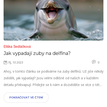
Eliška Sedláčková
Jak vypadají zuby na delfína?
říj, 10 2023
0
Ahoj, v tomto článku se podíváme na zuby delfínů. Už jste někdy
zvěděli, jak vypadají? Jsou velmi odlišné od našich a v každém
detailu překvapují. Přidejte se k nám a dozvěděte se více o této
fascinující části těla delfína. Vítejte v moji dobrodružné cestě do
světa delfínů a jejich zubů.
POKRAČOVAT VE ČTENÍ