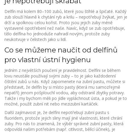
je nepotřebují škrábat
Delfín má kolem 80–100 zubů, které jsou štíhlé a špičaté. Každý
zub slouží hlavně k chytání ryb a krilu – nepotřebují žvýkat, jen je
drží a spolknou celou kořist. Proto jsou jejich zuby méně
vystavené opotřebení než naše. Navíc, když se zub opotřebuje,
tělo delfína ho jednoduše nahradí novým, protože zuby
neukotvuje v čelistech jako u lidí.
Co se můžeme naučit od delfínů
pro vlastní ústní hygienu
Jedním z největších poučení je pravidelnost. Delfíni se během
lovu neustále používají svými zuby – to je jako každodenní
čištění zubů u nás. Když zapomenete na zubní pastu, můžete si
představit, že delfín by si místo pasty (která mu samozřejmě
nepatří) jenom pošplouchl vodou, aby odstranil zbytky potravy.
Takže i my bychom měli po jídle vypláchnout ústa, a pokud je to
možné, použít zubní nit nebo mezizubní kartáček.
Další zajímavost je, že delfíni nepotřebují zubní pastu s
fluoridem, protože jejich sliny mají jiné vlastnosti, které chrání
zuby. Pro nás to znamená, že výběr správné zubní pasty, která
odpovídá našim potřebám (např. citlivost, bělící účinek), je