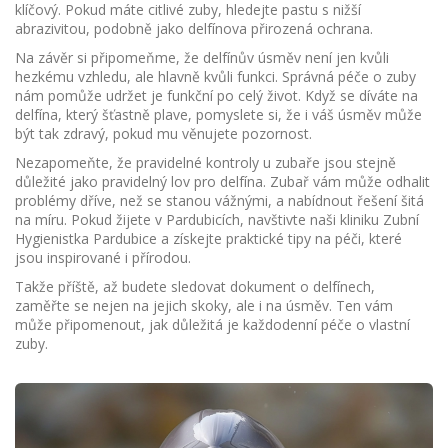
klíčový. Pokud máte citlivé zuby, hledejte pastu s nižší
abrazivitou, podobně jako delfínova přirozená ochrana.
Na závěr si připomeňme, že delfínův úsměv není jen kvůli
hezkému vzhledu, ale hlavně kvůli funkci. Správná péče o zuby
nám pomůže udržet je funkční po celý život. Když se díváte na
delfína, který šťastně plave, pomyslete si, že i váš úsměv může
být tak zdravý, pokud mu věnujete pozornost.
Nezapomeňte, že pravidelné kontroly u zubaře jsou stejně
důležité jako pravidelný lov pro delfína. Zubař vám může odhalit
problémy dříve, než se stanou vážnými, a nabídnout řešení šitá
na míru. Pokud žijete v Pardubicích, navštivte naši kliniku Zubní
Hygienistka Pardubice a získejte praktické tipy na péči, které
jsou inspirované i přírodou.
Takže příště, až budete sledovat dokument o delfínech,
zaměřte se nejen na jejich skoky, ale i na úsměv. Ten vám
může připomenout, jak důležitá je každodenní péče o vlastní
zuby.