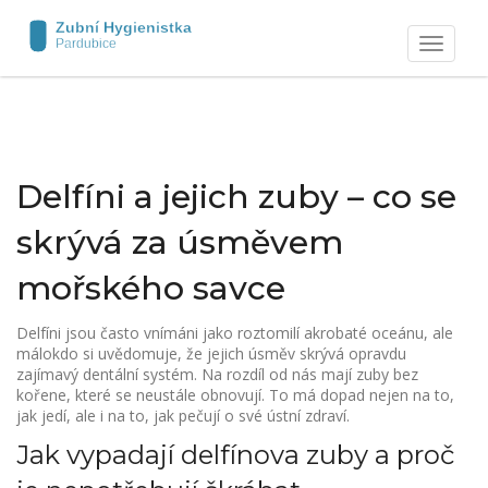
Zobrazit
navigaci
Delfíni a jejich zuby – co se
skrývá za úsměvem
mořského savce
Delfíni jsou často vnímáni jako roztomilí akrobaté oceánu, ale
málokdo si uvědomuje, že jejich úsměv skrývá opravdu
zajímavý dentální systém. Na rozdíl od nás mají zuby bez
kořene, které se neustále obnovují. To má dopad nejen na to,
jak jedí, ale i na to, jak pečují o své ústní zdraví.
Jak vypadají delfínova zuby a proč