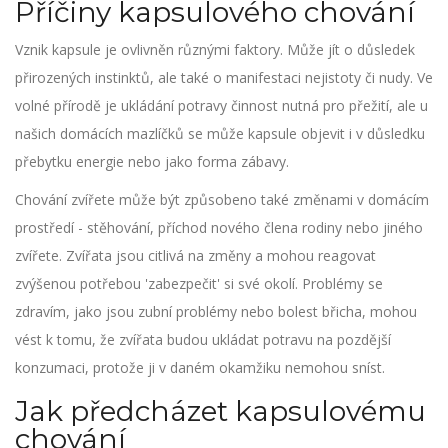
Příčiny kapsulového chování
Vznik kapsule je ovlivněn různými faktory. Může jít o důsledek
přirozených instinktů, ale také o manifestaci nejistoty či nudy. Ve
volné přírodě je ukládání potravy činnost nutná pro přežití, ale u
našich domácích mazlíčků se může kapsule objevit i v důsledku
přebytku energie nebo jako forma zábavy.
Chování zvířete může být způsobeno také změnami v domácím
prostředí - stěhování, příchod nového člena rodiny nebo jiného
zvířete. Zvířata jsou citlivá na změny a mohou reagovat
zvýšenou potřebou 'zabezpečit' si své okolí. Problémy se
zdravím, jako jsou zubní problémy nebo bolest břicha, mohou
vést k tomu, že zvířata budou ukládat potravu na pozdější
konzumaci, protože ji v daném okamžiku nemohou sníst.
Jak předcházet kapsulovému
chování