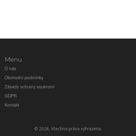
Menu
O nás
Obchodní podmínky
Zásady ochrany soukromí
GDPR
Kontakt
© 2026. Všechna práva vyhrazena.