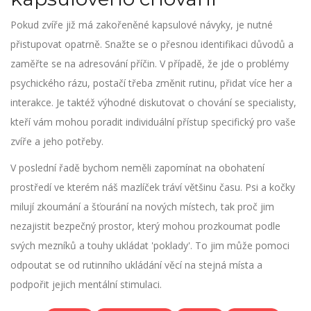
Pokud zvíře již má zakořeněné kapsulové návyky, je nutné
přistupovat opatrně. Snažte se o přesnou identifikaci důvodů a
zaměřte se na adresování příčin. V případě, že jde o problémy
psychického rázu, postačí třeba změnit rutinu, přidat více her a
interakce. Je taktéž výhodné diskutovat o chování se specialisty,
kteří vám mohou poradit individuální přístup specifický pro vaše
zvíře a jeho potřeby.
V poslední řadě bychom neměli zapomínat na obohatení
prostředí ve kterém náš mazlíček tráví většinu času. Psi a kočky
milují zkoumání a šťourání na nových místech, tak proč jim
nezajistit bezpečný prostor, který mohou prozkoumat podle
svých mezníků a touhy ukládat 'poklady'. To jim může pomoci
odpoutat se od rutinního ukládání věcí na stejná místa a
podpořit jejich mentální stimulaci.