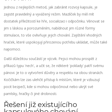
Jednou z nejlepších metod, jak zabránit rozvoji kapsule, je
zajistit pravidelný a vyvážený režim. Mazlíček by měl mít
dostatek příležitostí ke hře, socializaci i odpočinku. Věnovat se
jim s láskou a porozuměním, nabídnout jim různé formy
stimulace, to vše ovlivňuje jejich chování. Zajištění vhodných
hraček, které uspokojují přirozenou potřebu ukládat, může také
napomoci.
Další důležitou součástí je výcvik. Pejsci mohou prospět z
příkazů typu 'nech', a učit se, že některé 'poklady' patří svému
pánovi. Je to o vytvoření důvěry a respektu na obou stranách.
Kočičkám lze zas ulehčit přístup k místům, které je vzbuzují
pocit bezpečí, kde si mohou odpočinout nebo ukrýt své
pamlsky, hračky či jiné drobnosti.
Řešení již existujícího
kapsulového chování