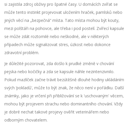
si zajistila zdroj obživy pro špatné časy. U domácích zvířat se
může tento instinkt projevovat uložením hraček, pamlsků nebo
jiných věcí na „bezpečná“ místa. Tato místa mohou být kouty,
mezi polštáři na pohovce, ale třeba i pod postelí. Zvířecí kapsule
se může zdát roztomilé nebo neškodné, ale v některých
případech může signalizovat stres, úzkost nebo dokonce
zdravotní problém.
Je důležité pozorovat, zda došlo k prudké změně v chování
pejska nebo kočičky a zda se kapsule náhle nezintenzivnilo.
Pokud mazlíček začne trávit bezútěšně dlouhé hodiny ukládáním
svých ‘pokladů’, může to být znak, že něco není v pořádku. Další
známky, jako je vrčení při přibližování se k 'uschovaným' věcem,
mohou být projevem strachu nebo dominantního chování. Vždy
je dobré nechat takové projevy ověřit veterinářem nebo
odborným chovatelem.