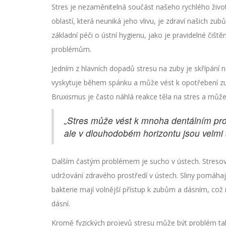
Stres je nezaměnitelná součást našeho rychlého život
oblastí, která neuniká jeho vlivu, je zdraví našich 
základní péči o ústní hygienu, jako je pravidelné čiš
problémům.
Jedním z hlavních dopadů stresu na zuby je skřípání 
vyskytuje během spánku a může vést k opotřebení zubů
Bruxismus je často náhlá reakce těla na stres a může
„Stres může vést k mnoha dentálním pro
ale v dlouhodobém horizontu jsou velmi 
Dalším častým problémem je sucho v ústech. Stresové
udržování zdravého prostředí v ústech. Sliny pomáhají č
bakterie mají volnější přístup k zubům a dásním, co
dásní.
Kromě fyzických projevů stresu může být problém tak