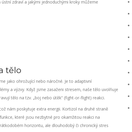
a ústní zdraví a jakými jednoduchými kroky můžeme
a tělo
áme jako ohrožující nebo náročné. Je to adaptivní
my a výzvy. Když jsme zasaženi stresem, naše tělo uvolňuje
vují tělo na tzv. „boj nebo útěk“ (fight-or-flight) reakci.
, což nám poskytuje extra energii. Kortizol na druhé straně
 funkce, které jsou nezbytné pro okamžitou reakci na
krátkodobém horizontu, ale dlouhodobý či chronický stres