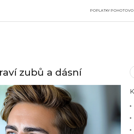
POPLATKY POHOTOVOS
draví zubů a dásní
K