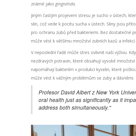
známé jako
gingivitida
.
Jiným častým projevem stresu je sucho v ústech, kt
slin, což vede k pocitu sucha v ústech. Sliny jsou při
pro ochranu zubů před bakteriemi. Bez dostatečné pr
může vést k většímu množství zubních kazů a infekcí.
V neposlední řadě může stres ovlivnit naši výživu. K
nezdravých potravin, které obsahují vysoké množství 
napomáhají bakteriím v produkci kyselin, které poško
může vést k vážným problémům se zuby a dásněmi.
Profesor David Albert z New York Univers
oral health just as significantly as it impa
address both simultaneously."