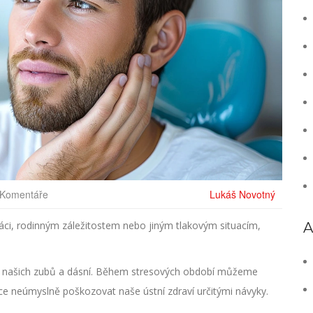
 Komentáře
Lukáš Novotný
 práci, rodinným záležitostem nebo jiným tlakovým situacím,
A
raví našich zubů a dásní. Během stresových období můžeme
e neúmyslně poškozovat naše ústní zdraví určitými návyky.