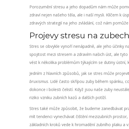
Porozumění stresu a jeho dopadům nám může pomoci
zdraví nejen našeho těla, ale i naší mysli. Klíčem k úspě
zdravých strategií na jeho zvládání, což nám pomůže u
Projevy stresu na zubec
Stres se obvykle vynoří nenápadně, ale jeho účinky
spojitost mezi stresem a zdravím našich úst, ale tyt
vést k několika problémům týkajícím se dutiny ústní, k
Jedním z hlavních způsobů, jak se stres může projevi
bruxismus
. Lidé často skřípou zuby během spánku, co
dokonce i bolesti čelistí. Když jsou naše zuby neustál
riziko vzniku zubních kazů a dalších potíží.
Stres také může způsobit, že budeme zanedbávat pra
mít tendenci vynechávat čištění mezizubních prostor,
základních kroků vede k hromadění zubního plaku a 