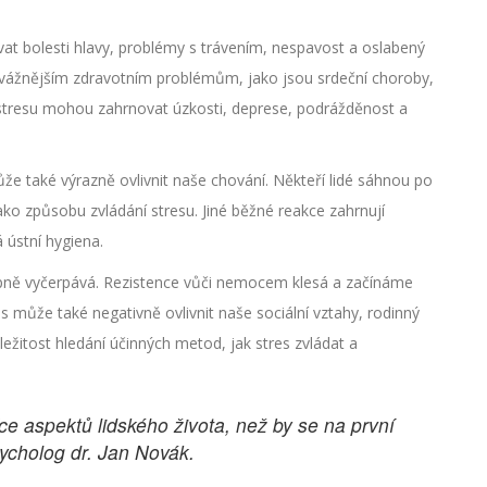
at bolesti hlavy, problémy s trávením, nespavost a oslabený
 vážnějším zdravotním problémům, jako jsou srdeční choroby,
y stresu mohou zahrnovat úzkosti, deprese, podrážděnost a
že také výrazně ovlivnit naše chování. Někteří lidé sáhnou po
ko způsobu zvládání stresu. Jiné běžné reakce zahrnují
 ústní hygiena.
pně vyčerpává. Rezistence vůči nemocem klesá a začínáme
s může také negativně ovlivnit naše sociální vztahy, rodinný
ůležitost hledání účinných metod, jak stres zvládat a
íce aspektů lidského života, než by se na první
ycholog dr. Jan Novák.