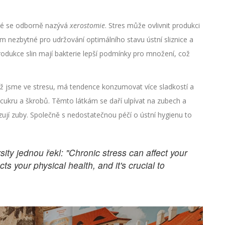
eré se odborně nazývá
xerostomie
. Stres může ovlivnit produkci
tom nezbytné pro udržování optimálního stavu ústní sliznice a
odukce slin mají bakterie lepší podmínky pro množení, což
dyž jsme ve stresu, má tendence konzumovat více sladkostí a
cukru a škrobů. Těmto látkám se daří ulpívat na zubech a
zují zuby. Společně s nedostatečnou péčí o ústní hygienu to
ity jednou řekl: "Chronic stress can affect your
cts your physical health, and it's crucial to