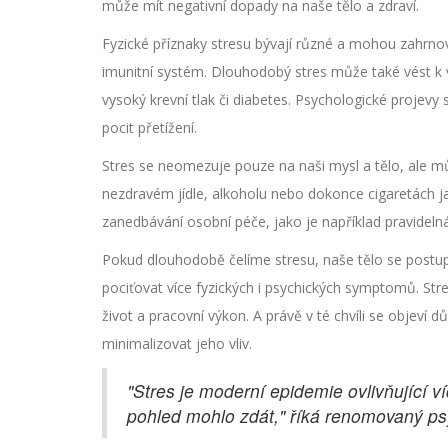
může mít negativní dopady na naše tělo a zdraví.
Fyzické příznaky stresu bývají různé a mohou zahrnov
imunitní systém. Dlouhodobý stres může také vést k
vysoký krevní tlak či diabetes. Psychologické projev
pocit přetížení.
Stres se neomezuje pouze na naši mysl a tělo, ale mů
nezdravém jídle, alkoholu nebo dokonce cigaretách ja
zanedbávání osobní péče, jako je například pravidelná
Pokud dlouhodobě čelíme stresu, naše tělo se postu
pociťovat více fyzických i psychických symptomů. Stre
život a pracovní výkon. A právě v té chvíli se objeví d
minimalizovat jeho vliv.
"Stres je moderní epidemie ovlivňující v
pohled mohlo zdát," říká renomovaný ps