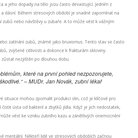
a a jeho dopady na tělo jsou často devastující. Jedním z
zubů a dásní. Během stresových období je snadné zapomínat na
tění zubů nebo návštěvy u zubaře. A to může vést k vážným
nebo zatínání zubů, známé jako bruxismus. Tento stav se často
, zvýšené citlivosti a dokonce k frakturám skloviny.
 zůstat nezjištěn po dlouhou dobu.
blémům, které na první pohled nezpozorujete,
škodlivé.“ – MUDr. Jan Novák, zubní lékař
 situace mohou zpomalit produkci slin, což je klíčové pro
istit ústa od bakterií a zbytků jídla. Když je jich nedostatek,
ž může vést ke vzniku zubního kazu a zánětlivých onemocnění
é mentální. Někteří lidé ve stresových obdobích začnou