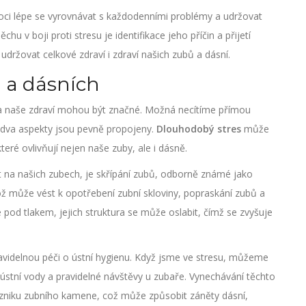
 lépe se vyrovnávat s každodenními problémy a udržovat
chu v boji proti stresu je identifikace jeho příčin a přijetí
držovat celkové zdraví i zdraví našich zubů a dásní.
h a dásních
 na naše zdraví mohou být značné. Možná necítíme přímou
o dva aspekty jsou pevně propojeny.
Dlouhodobý stres
může
teré ovlivňují nejen naše zuby, ale i dásně.
t na našich zubech, je skřípání zubů, odborně známé jako
ž může vést k opotřebení zubní skloviny, popraskání zubů a
e pod tlakem, jejich struktura se může oslabit, čímž se zvyšuje
videlnou péči o ústní hygienu. Když jsme ve stresu, můžeme
 ústní vody a pravidelné návštěvy u zubaře. Vynechávání těchto
vzniku zubního kamene, což může způsobit záněty dásní,