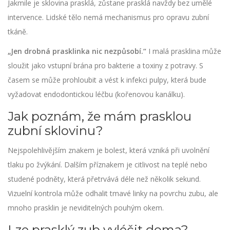
Jakmile je sklovina prasklá, zůstane prasklá navždy bez umělé
intervence. Lidské tělo nemá mechanismus pro opravu zubní
tkáně.
„Jen drobná prasklinka nic nezpůsobí.“
I malá prasklina může
sloužit jako vstupní brána pro bakterie a toxiny z potravy. S
časem se může prohloubit a vést k infekci pulpy, která bude
vyžadovat endodontickou léčbu (kořenovou kanálku).
Jak poznám, že mám prasklou
zubní sklovinu?
Nejspolehlivějším znakem je bolest, která vzniká při uvolnění
tlaku po žvýkání. Dalším příznakem je citlivost na teplé nebo
studené podněty, která přetrvává déle než několik sekund.
Vizuelní kontrola může odhalit tmavé linky na povrchu zubu, ale
mnoho prasklin je neviditelných pouhým okem.
Lze prasklý zub vyléčit doma?