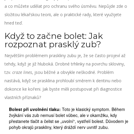
a co můžete udělat pro ochranu svého úsměvu. Nepůjde zde o
složitou lékařskou teorii, ale o praktické rady, které využijete
hned teď.
Když to začne bolet: Jak
rozpoznat prasklý zub?
Největším problémem praskliny zubu je, že se často projeví až
tehdy, když je již hluboká. Drobné trhlinky na povrchu skloviny,
tzv.
craze lines
, jsou běžné a obvykle neškodné. Problém
nastává, když se prasklina prohloubí směrem k dentinu nebo
dokonce ke kořeni. Jak byste měli postupovat při diagnostice
vlastních příznaků?
Bolest při uvolnění tlaku:
Toto je klasický symptom. Během
žvýkání vás zub nemusí bolet vůbec, ale v okamžiku, kdy
přestanete tlačit a čelist se „uvolní“, vystřelí bolest. Důvodem je
pohyb okrajů praskliny, který dráždí nerv uvnitř zubu.