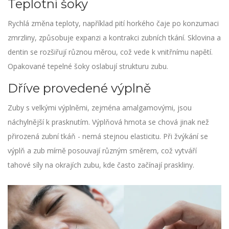
Teplotní šoky
Rychlá změna teploty, například pití horkého čaje po konzumaci
zmrzliny, způsobuje expanzi a kontrakci zubních tkání. Sklovina a
dentin se rozšiřují různou měrou, což vede k vnitřnímu napětí.
Opakované tepelné šoky oslabují strukturu zubu.
Dříve provedené výplně
Zuby s velkými výplněmi, zejména amalgamovými, jsou
náchylnější k prasknutím. Výplňová hmota se chová jinak než
přirozená zubní tkáň - nemá stejnou elasticitu. Při žvýkání se
výplň a zub mírně posouvají různým směrem, což vytváří
tahové síly na okrajích zubu, kde často začínají praskliny.