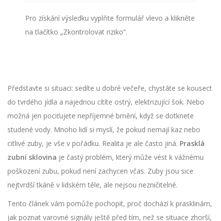
Pro získání výsledku vyplňte formulář vlevo a klikněte
na tlačítko „Zkontrolovat riziko“.
Představte si situaci: sedíte u dobré večeře, chystáte se kousect
do tvrdého jídla a najednou cítíte ostrý, elektrizující šok. Nebo
možná jen pociťujete nepříjemné brnění, když se dotknete
studené vody. Mnoho lidí si myslí, že pokud nemají kaz nebo
citlivé zuby, je vše v pořádku. Realita je ale často jiná.
Prasklá
zubní sklovina
je
častý problém, který může vést k vážnému
poškození zubu, pokud není zachycen včas
. Zuby jsou sice
nejtvrdší tkáně v lidském těle, ale nejsou nezničitelné.
Tento článek vám pomůže pochopit, proč dochází k prasklinám,
jak poznat varovné signály ještě před tím, než se situace zhorší,