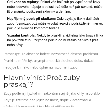
Citlivost na teploty:
Pokud vás bolí zub po vypití horké kávy
nebo ledového nápoje a bolest trvá déle než pár sekund, může
jít o známku poškození skloviny a dentinu.
Nepříjemný pocit při sladkém:
Cukr zvyšuje tlak v dutinách
zubu (osmóza), což může vyvolat reakci v podrážděném nervu,
pokud je sklovina kompromitovaná.
Vizuální kontrola:
Někdy je prasklina viditelná jako tmavá linka
na povrchu zubu, zejména pokud do ní vsáklo barvivo z jídla
nebo kávy.
Pamatujte, že absence bolesti neznamená absenci problému.
Prasklina může být asymptomatická dlouhou dobu, dokud
nedojde k infekci nebo úplnému rozlomení zubu.
Hlavní viníci: Proč zuby
praskají?
Zuby podléhají fyzikálním zákonům stejně jako cihly nebo sklo.
Když je zatížíme nad jejich nosnost, dojde k deformaci a
následně k prasknutí. Mezi hlavní příčiny patří: