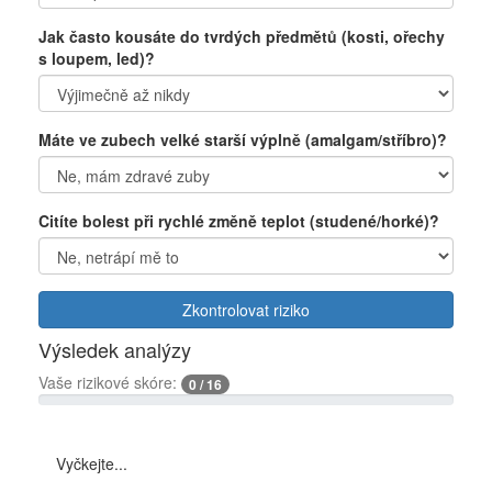
Jak často kousáte do tvrdých předmětů (kosti, ořechy
s loupem, led)?
Máte ve zubech velké starší výplně (amalgam/stříbro)?
Citíte bolest při rychlé změně teplot (studené/horké)?
Zkontrolovat riziko
Výsledek analýzy
Vaše rizikové skóre:
0 / 16
Vyčkejte...