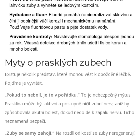
lahvičku zuby a vyhněte se ledovým kostkám.
Hydratace a fluor:
Fluorid pomáhá remineralizovat sklovinu a
činí ji odolnější vůči korozi i mechanickému namáhání.
Používejte fluoridovou pastu a pijte dostatek vody.
Pravidelné kontroly:
Navštěvujte stomatologa alespoň jednou
za rok. Včasná detekce drobných trhlin ušetří tisíce korun a
mnoho bolesti.
Myty o prasklých zubech
Existuje několik představ, které mohou vést k opožděné léčbě.
Pojďme je vyvrátit.
„Pokud to nebolí, je to v pořádku.“
To je nebezpečný mýtus.
Prasklina může být aktivní a postupně ničit zubní nerv, aniž by
způsobovala akutní bolest, dokud nedojde k zápalu nervu. Ticho
neznamená bezpečí.
„Zuby se samy zahojí.“
Na rozdíl od kostí se zuby neregenerují.