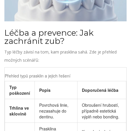
Léčba a prevence: Jak
zachránit zub?
Typ léčby závisí na tom, kam prasklina sahá. Zde je přehled
možných scénářů:
Přehled typů prasklin a jejich řešení
Typ
Popis
Doporučená léčba
poškození
Povrchová linie,
Obroušení hrubostí,
Trhlina ve
nezasahuje do
případně estetická
sklovině
dentinu.
výplň nebo bonding.
Prasklina