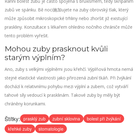
Ranní bolest zubů je často spojena s bruxismem, tedy skřípáním
zubů ve spánku. Bě noci施加ujete na zuby obrovský tlak, který
může způsobit mikroskopické trhliny nebo zhoršit již existující
praskliny. Konzultace s lékařem ohledno nočního chrániče může
tento problém vyřešit.
Mohou zuby prasknout kvůli
starým výplním?
Ano, zuby s velkými výplněmi jsou křehčí. Výplňová hmota nemá
stejné elastické vlastnosti jako přirozená zubní tkáň. Při žvýkání
dochází k relativnímu pohybu mezi výplní a zubem, což vytváří
tahové síly vedoucí k prasklinám. Takové zuby by měly být
chráněny korunkami.
Štítky:
prasklý zub
zubní sklovina
bolest při žvýkání
křehké zuby
stomatologie