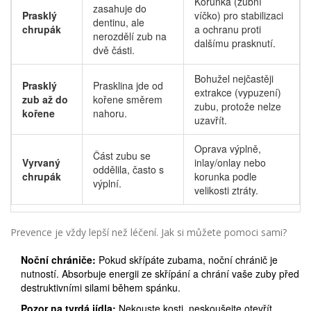
Korunka (zubní
zasahuje do
Prasklý
víčko) pro stabilizaci
dentinu, ale
chrupák
a ochranu proti
nerozdělí zub na
dalšímu prasknutí.
dvě části.
Bohužel nejčastěji
Prasklý
Prasklina jde od
extrakce (vypuzení)
zub až do
kořene směrem
zubu, protože nelze
kořene
nahoru.
uzavřít.
Oprava výplně,
Část zubu se
Vyrvaný
inlay/onlay nebo
oddělila, často s
chrupák
korunka podle
výplní.
velikosti ztráty.
Prevence je vždy lepší než léčení. Jak si můžete pomoci sami?
Noční chrániče:
Pokud skřípáte zubama, noční chránič je
nutností. Absorbuje energii ze skřípání a chrání vaše zuby před
destruktivními silami během spánku.
Pozor na tvrdá jídla:
Nekouste kosti, neskoušejte otevřít