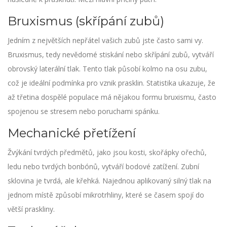
Bruxismus (skřípání zubů)
Jedním z největších nepřátel vašich zubů jste často sami vy.
Bruxismus, tedy nevědomé stiskání nebo skřípání zubů, vytváří
obrovský laterální tlak. Tento tlak působí kolmo na osu zubu,
což je ideální podmínka pro vznik prasklin. Statistika ukazuje, že
až třetina dospělé populace má nějakou formu bruxismu, často
spojenou se stresem nebo poruchami spánku.
Mechanické přetížení
Žvýkání tvrdých předmětů, jako jsou kosti, skořápky ořechů,
ledu nebo tvrdých bonbónů, vytváří bodové zatížení. Zubní
sklovina je tvrdá, ale křehká. Najednou aplikovaný silný tlak na
jednom místě způsobí mikrotrhliny, které se časem spojí do
větší praskliny.