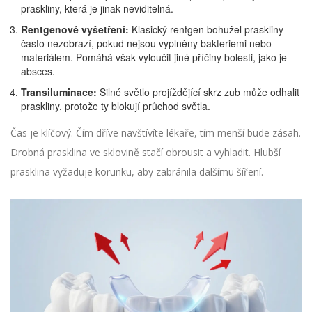
praskliny, která je jinak neviditelná.
Rentgenové vyšetření:
Klasický rentgen bohužel praskliny
často nezobrazí, pokud nejsou vyplněny bakteriemi nebo
materiálem. Pomáhá však vyloučit jiné příčiny bolesti, jako je
absces.
Transiluminace:
Silné světlo projíždějící skrz zub může odhalit
praskliny, protože ty blokují průchod světla.
Čas je klíčový. Čím dříve navštívíte lékaře, tím menší bude zásah.
Drobná prasklina ve sklovině stačí obrousit a vyhladit. Hlubší
prasklina vyžaduje korunku, aby zabránila dalšímu šíření.