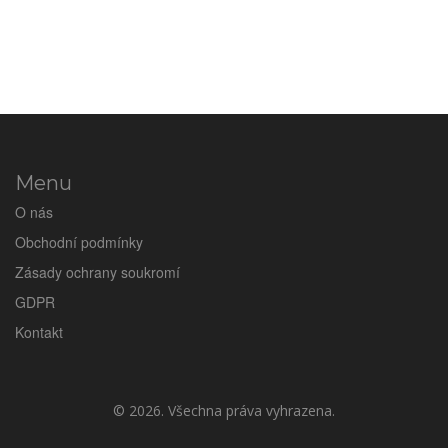
Menu
O nás
Obchodní podmínky
Zásady ochrany soukromí
GDPR
Kontakt
© 2026. Všechna práva vyhrazena.