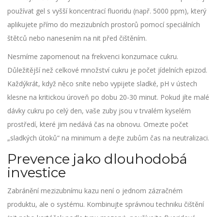
používat gel s vyšší koncentrací fluoridu (např. 5000 ppm), který
aplikujete přímo do mezizubních prostorů pomocí speciálních
štětců nebo nanesením na nit před čištěním.
Nesmíme zapomenout na frekvenci konzumace cukru.
Důležitější než celkové množství cukru je počet jídelních epizod.
Každýkrát, když něco sníte nebo vypijete sladké, pH v ústech
klesne na kritickou úroveň po dobu 20-30 minut. Pokud jíte malé
dávky cukru po celý den, vaše zuby jsou v trvalém kyselém
prostředí, které jim nedává čas na obnovu. Omezte počet
„sladkých útoků“ na minimum a dejte zubům čas na neutralizaci.
Prevence jako dlouhodobá
investice
Zabránění mezizubnímu kazu není o jednom zázračném
produktu, ale o systému. Kombinujte správnou techniku čištění