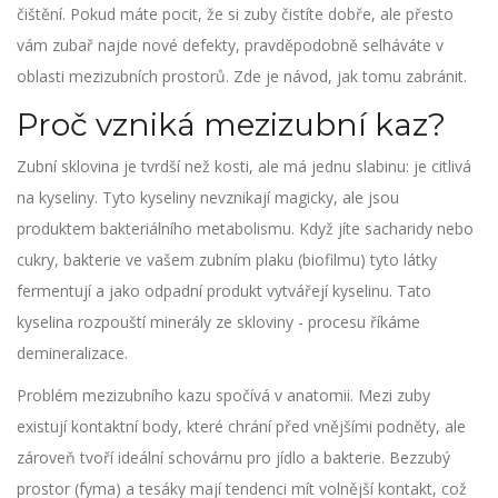
čištění. Pokud máte pocit, že si zuby čistíte dobře, ale přesto
vám zubař najde nové defekty, pravděpodobně selháváte v
oblasti mezizubních prostorů. Zde je návod, jak tomu zabránit.
Proč vzniká mezizubní kaz?
Zubní sklovina je tvrdší než kosti, ale má jednu slabinu: je citlivá
na kyseliny. Tyto kyseliny nevznikají magicky, ale jsou
produktem bakteriálního metabolismu. Když jíte sacharidy nebo
cukry, bakterie ve vašem
zubním plaku
(biofilmu) tyto látky
fermentují a jako odpadní produkt vytvářejí kyselinu. Tato
kyselina rozpouští minerály ze skloviny - procesu říkáme
demineralizace.
Problém mezizubního kazu spočívá v anatomii. Mezi zuby
existují kontaktní body, které chrání před vnějšími podněty, ale
zároveň tvoří ideální schovárnu pro jídlo a bakterie. Bezzubý
prostor (fyma) a tesáky mají tendenci mít volnější kontakt, což