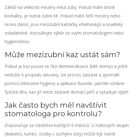
Záleží na velikosti mezery mezi zuby. Pokud máte těsné
kontakty, je nutná zubní nit. Pokud máte širší mezery nebo
recesi dásní, jsou mezizubní kartáčky efektivnější a snadněji
ovladatelné. Konzultujte výběr se svým stomatologem nebo
hygienistkou.
Může mezizubní kaz ustát sám?
Pokud je kaz pouze ve fázi demineralizace (bílé skvrny) a ještě
nedošlo k propadu skloviny, lze proces zastavit a zpomalit
pomocí intenzivní hygieny a aplikace fluoridu. Jakmile vznikne
fyzická díra, kaz již nelze zastavit domácí péčí a vyžaduje výplň.
Jak často bych měl navštívit
stomatologa pro kontrolu?
Doporučuje se návštěva každých 6 měsíců. U rizikových skupin
(diabetici, kuřáci, osoby s suchými ústy) může být nutné