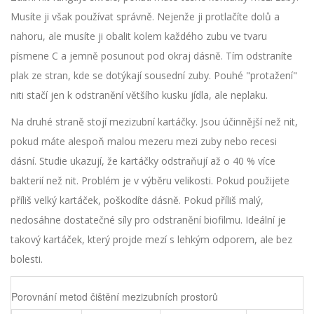
Musíte ji však používat správně. Nejenže ji protlačíte dolů a
nahoru, ale musíte ji obalit kolem každého zubu ve tvaru
písmene C a jemně posunout pod okraj dásně. Tím odstraníte
plak ze stran, kde se dotýkají sousední zuby. Pouhé "protažení"
niti stačí jen k odstranění většího kusku jídla, ale neplaku.
Na druhé straně stojí mezizubní kartáčky. Jsou účinnější než nit,
pokud máte alespoň malou mezeru mezi zuby nebo recesi
dásní. Studie ukazují, že kartáčky odstraňují až o 40 % více
bakterií než nit. Problém je v výběru velikosti. Pokud použijete
příliš velký kartáček, poškodíte dásně. Pokud příliš malý,
nedosáhne dostatečné síly pro odstranění biofilmu. Ideální je
takový kartáček, který projde mezí s lehkým odporem, ale bez
bolesti.
Porovnání metod čištění mezizubních prostorů