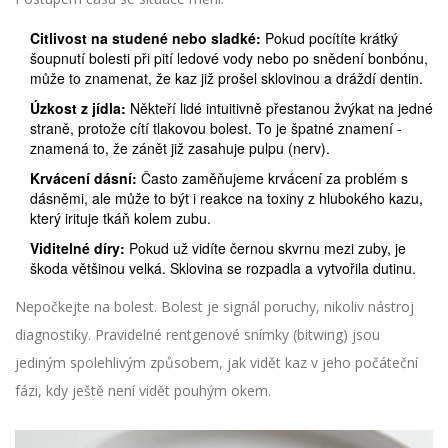
Citlivost na studené nebo sladké:
Pokud pocítíte krátký
šoupnutí bolesti při pití ledové vody nebo po snědení bonbónu,
může to znamenat, že kaz již prošel sklovinou a dráždí dentin.
Úzkost z jídla:
Někteří lidé intuitivně přestanou žvýkat na jedné
straně, protože cítí tlakovou bolest. To je špatné znamení -
znamená to, že zánět již zasahuje pulpu (nerv).
Krvácení dásní:
Často zaměňujeme krvácení za problém s
dásněmi, ale může to být i reakce na toxiny z hlubokého kazu,
který irituje tkáň kolem zubu.
Viditelné díry:
Pokud už vidíte černou skvrnu mezi zuby, je
škoda většinou velká. Sklovina se rozpadla a vytvořila dutinu.
Nepočkejte na bolest. Bolest je signál poruchy, nikoliv nástroj
diagnostiky. Pravidelné rentgenové snímky (bitwing) jsou
jediným spolehlivým způsobem, jak vidět kaz v jeho počáteční
fázi, kdy ještě není vidět pouhým okem.