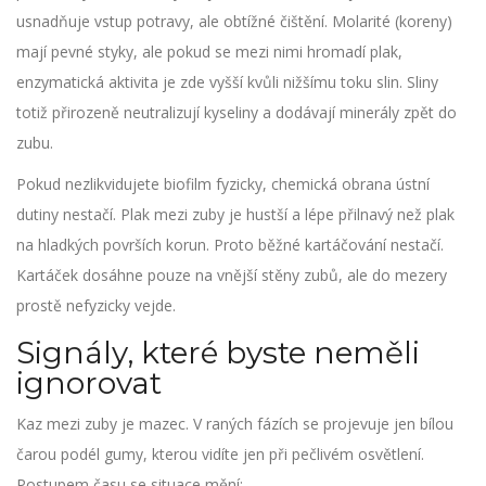
usnadňuje vstup potravy, ale obtížné čištění. Molarité (koreny)
mají pevné styky, ale pokud se mezi nimi hromadí plak,
enzymatická aktivita je zde vyšší kvůli nižšímu toku slin. Sliny
totiž přirozeně neutralizují kyseliny a dodávají minerály zpět do
zubu.
Pokud nezlikvidujete biofilm fyzicky, chemická obrana ústní
dutiny nestačí. Plak mezi zuby je hustší a lépe přilnavý než plak
na hladkých površích korun. Proto běžné kartáčování nestačí.
Kartáček dosáhne pouze na vnější stěny zubů, ale do mezery
prostě nefyzicky vejde.
Signály, které byste neměli
ignorovat
Kaz mezi zuby je mazec. V raných fázích se projevuje jen bílou
čarou podél gumy, kterou vidíte jen při pečlivém osvětlení.
Postupem času se situace mění: