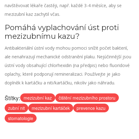
navštěvovat lékaře častěji, např. každé 3-4 měsíce, aby se
mezizubní kaz zachytil včas.
Pomáhá vyplachování úst proti
mezizubnímu kazu?
Antibakteriální ústní vody mohou pomoci snížit počet bakterií,
ale nenahrazují mechanické odstranění plaku. Nejúčinnější jsou
ústní vody obsahující chlorhexidin (na předpis) nebo fluoridové
oplachy, které podporují remineralizaci. Používejte je jako
doplněk k kartáčku a niti/kartáčku, nikoliv jako náhradu.
Štítky:
mezizubní kaz
čištění mezizubního prostoru
zubní nit
mezizubní kartáček
prevence kazu
stomatologie