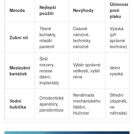
Účinnost
Nejlepší
Metoda
Nevýhody
proti
použití
plaku
Těsné
Časově
Vysoká
kontakty,
náročné,
(při
Zubní nit
mladší
technicky
správné
pacienti
náročné
technice)
Širší
mezery,
Výběr správné
Mezizubní
Velmi
recese
velikosti, vyšší
kartáček
vysoká
dásní,
cena
implantáty
Nenáhrada
Střední
Ortodontické
Vodní
mechanického
(doplněk,
aparatúry,
hubička
čištění,
ne
parodontóza
hlučnost
náhrada)