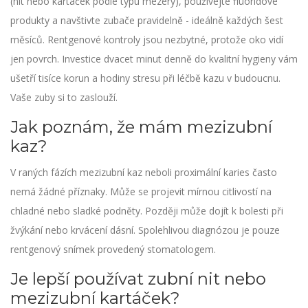
(nit nebo kartáček podle typu mezery), používejte fluoridové
produkty a navštivte zubače pravidelně - ideálně každých šest
měsíců. Rentgenové kontroly jsou nezbytné, protože oko vidí
jen povrch. Investice dvacet minut denně do kvalitní hygieny vám
ušetří tisíce korun a hodiny stresu při léčbě kazu v budoucnu.
Vaše zuby si to zaslouží.
Jak poznám, že mám mezizubní
kaz?
V raných fázích mezizubní kaz neboli proximální karies často
nemá žádné příznaky. Může se projevit mírnou citlivostí na
chladné nebo sladké podněty. Později může dojít k bolesti při
žvýkání nebo krvácení dásní. Spolehlivou diagnózou je pouze
rentgenový snímek provedený stomatologem.
Je lepší používat zubní nit nebo
mezizubní kartáček?