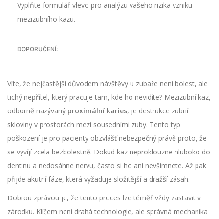
Vyplňte formulář vlevo pro analýzu vašeho rizika vzniku
mezizubního kazu.
DOPORUČENÍ:
Víte, že nejčastější důvodem návštěvy u zubaře není bolest, ale
tichý nepřítel, který pracuje tam, kde ho nevidíte? Mezizubní kaz,
odborně nazývaný
proximální karies
, je
destrukce zubní
skloviny v prostorách mezi sousedními zuby
. Tento typ
poškození je pro pacienty obzvlášť nebezpečný právě proto, že
se vyvíjí zcela bezbolestně. Dokud kaz neproklouzne hluboko do
dentinu a nedosáhne nervu, často si ho ani nevšimnete. Až pak
přijde akutní fáze, která vyžaduje složitější a dražší zásah.
Dobrou zprávou je, že tento proces lze téměř vždy zastavit v
zárodku. Klíčem není drahá technologie, ale správná mechanika