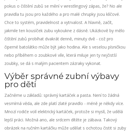
pokus o čištění zubů se mění v wrestlingový zápas, že? No ale
pravidla tu jsou pro každého a pro malé chrupky jsou klíčové.
Chce to systém, pravidelnost a vytrvalost. A hlavně, začít,
jakmile ten kousíček zubu vykoukne z dásně. Ukázkově by mělo
čištění zubů probíhat dvakrát denně, minuty dvě - což pro
čiperné batolátko může být jako hodina. Ale s veselou písničkou
nebo příběhem o zoubkové víle, která miluje jen ty nejčistší
zoubky, se dá s malým pacientem zázraky vykonat.
Výběr správné zubní výbavy
pro děti
Začněme u základů: správný kartáček a pasta. Není to žádná
vesmírná věda, ale zde platí zlaté pravidlo - méně je někdy více.
Mnozí rodiče volí elektrický kartáček, protože si myslí, že udělá
lepší práci. Možná ano, ale srdcem dítěte je zábava. Takový
obrázek na ručním kartáčku může udělat s ochotou čistit si zuby