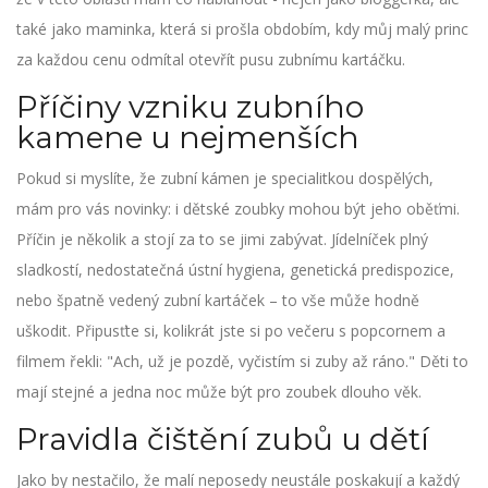
také jako maminka, která si prošla obdobím, kdy můj malý princ
za každou cenu odmítal otevřít pusu zubnímu kartáčku.
Příčiny vzniku zubního
kamene u nejmenších
Pokud si myslíte, že zubní kámen je specialitkou dospělých,
mám pro vás novinky: i dětské zoubky mohou být jeho oběťmi.
Příčin je několik a stojí za to se jimi zabývat. Jídelníček plný
sladkostí, nedostatečná ústní hygiena, genetická predispozice,
nebo špatně vedený zubní kartáček – to vše může hodně
uškodit. Připusťte si, kolikrát jste si po večeru s popcornem a
filmem řekli: "Ach, už je pozdě, vyčistím si zuby až ráno." Děti to
mají stejné a jedna noc může být pro zoubek dlouho věk.
Pravidla čištění zubů u dětí
Jako by nestačilo, že malí neposedy neustále poskakují a každý