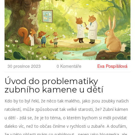
30 prosince 2023
0 Komentáře
Eva Pospíšilová
Úvod do problematiky
zubního kamene u dětí
Kdo by to byl řekl, že něco tak malého, jako jsou zoubky našich
ratolestí, může způsobovat tak velké starosti, že? Zubní kámen
u dětí - zdá se, že je to téma, o kterém bychom si měli povídat
daleko víc, než to občas činíme v rychlosti u zubaře. A doufám,
že v této oblasti mám co nabídnout - nejen jako bloggerka, ale