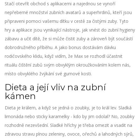
Stačí otevřít obchod s aplikacemi a najednou se vynoří
nepřeberné množství zubních avatarů a superhrdinů, kteří jsou
připraveni pomoci vašemu dítku v cestě za čistými zuby. Tyto
hry a aplikace jsou vynikající nástroje, jak vnést do zubní hygieny
zábavu a učit dítě, že si může čistit zuby a zároveň být součástí
dobrodružného příběhu. A jako bonus dostávám dávku
rodičovského klidu, když vidím, že Max se rozhodl účastnit
rituálu čištění zubů svým obvyklým okroužkováním kolem nás,
místo obvyklého žvýkání své gumové kosti.
Dieta a její vliv na zubní
kámen
Dieta je králem, a když se jedná o zoubky, je to král lev. Sladká
limonáda nebo sticky karamelky - kdo by jim odolal? No, zoubky
rozhodně nezevšední. Sladké hříchy je třeba omezit a vsadit na
zdravou stravu plnou zeleniny, ovoce, ořechů a lahodných sýrů,