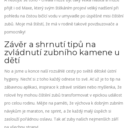
přijít i od Maxe, který svým štěkáním projeví veliký nadšení při
pohledu na čistou bičící vodu v umyvadle po úspěšné misi čištění
zubů. Moje má štěstí, že má v rodině takové povzbuzovače a
pomocníky!
Závěr a shrnutí tipů na
zvládnutí zubního kamene u
dětí
No a jsme u konce naší rozsáhlé cesty po světě dětské ústní
hygieny. Nechť si z toho každý odnese to své. Ať už je to tip na
zábavnou aplikaci, inspirace k zdravé snídani nebo myšlenka, že
rolové hry mohou čištění zubů transformovat v epickou událost
pro celou rodinu. Mějte na paměti, že výchova k dobrým zubním
návykům je maraton, ne sprint, a že každý malý úspěch si
zaslouží pořádnou oslavu. Tak ať zuby našich nejmenších září
na všechny strany!