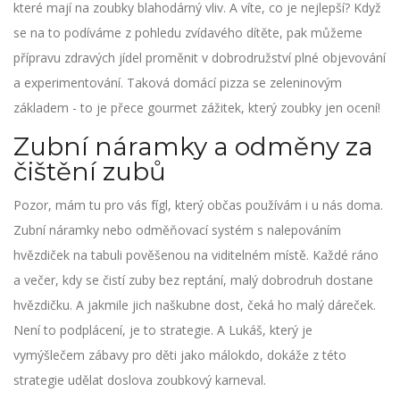
které mají na zoubky blahodárný vliv. A víte, co je nejlepší? Když
se na to podíváme z pohledu zvídavého dítěte, pak můžeme
přípravu zdravých jídel proměnit v dobrodružství plné objevování
a experimentování. Taková domácí pizza se zeleninovým
základem - to je přece gourmet zážitek, který zoubky jen ocení!
Zubní náramky a odměny za
čištění zubů
Pozor, mám tu pro vás fígl, který občas používám i u nás doma.
Zubní náramky nebo odměňovací systém s nalepováním
hvězdiček na tabuli pověšenou na viditelném místě. Každé ráno
a večer, kdy se čistí zuby bez reptání, malý dobrodruh dostane
hvězdičku. A jakmile jich naškubne dost, čeká ho malý dáreček.
Není to podplácení, je to strategie. A Lukáš, který je
vymýšlečem zábavy pro děti jako málokdo, dokáže z této
strategie udělat doslova zoubkový karneval.