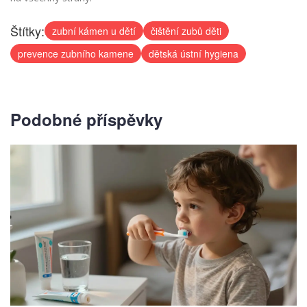
Štítky:
zubní kámen u dětí
čištění zubů děti
prevence zubního kamene
dětská ústní hygiena
Podobné příspěvky