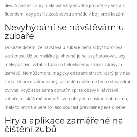
divy. A pasta? Ta by měla být vždy vhodná pro dětský věk a s
fluoridem, aby posílila zoubkovou armádu v boji proti kazům.
Nevyhýbání se návštěvám u
zubaře
Dokažte dětem, že návštěva u zubaře nemusí být hororová
zkušenost. Už od malička je vhodné je na to připravovat, aby
měly pozitivní vztah k tomuto bělovlasému strážci zdravých
úsměvů. Nemůžeme tu magicky odstranit strach, který je v nás
často hluboce zakódovaný, ale u dětí můžeme tento stav velmi
ovlivnit. Když sebe sama donutím i přes obavy k návštěvě
zubaře a Lukáš mě podpoří svou obvyklou dávkou optimismu,
malý to vnímá a bere to jako součást pravidelné péče o sebe.
Hry a aplikace zaměřené na
čištění zubů