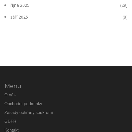
října 2025
(29)
září 2025
(8)
Menu
O nás
Obchodní podmínky
Zásady ochrany soukromí
GDPR
Kontakt