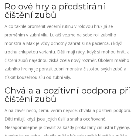
Rolové hry a předstírání
čištění zubů
A co takhle proměnit večerní rutinu v rolovou hru? Já se
proměním v zubní vílu, Lukáš vezme na sebe roli zubního
monstra a Max je vždy ochotný zahrát si na pacienta, i když
trochu chlupatou variantu. Děti mají rády, když si mohou hrát, a
čištění zubů najednou získá zcela nový rozměr. Úkolem malého
zubního hrdiny je porazit zubní monstra čistotou svých zubů a
získat kouzelnou sílu od zubní víly.
Chvála a pozitivní podpora při
čištění zubů
A na závěr něco, čemu věřím nejvíce: chvála a pozitivní podpora.
Děti milují, když jsou jejich úsilí a snaha oceňované.
Nezapomínejme je chválit za každý prokázaný čin ústní hygieny.
A nebojte se toho - chvála může být taky velká hlasitá a může