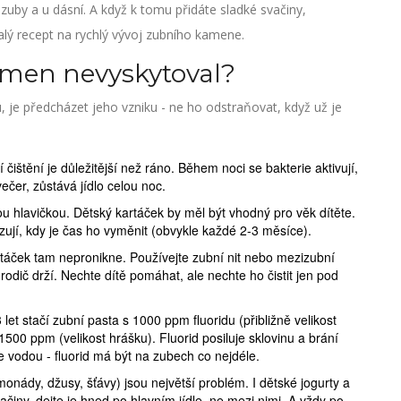
 zuby a u dásní. A když k tomu přidáte sladké svačiny,
lý recept na rychlý vývoj zubního kamene.
kámen nevyskytoval?
 je předcházet jeho vzniku - ne ho odstraňovat, když už je
 čištění je důležitější než ráno. Během noci se bakterie aktivují,
večer, zůstává jídlo celou noc.
u hlavičkou. Dětský kartáček by měl být vhodný pro věk dítěte.
azují, kdy je čas ho vyměnit (obvykle každé 2-3 měsíce).
rtáček tam nepronikne. Používejte zubní nit nebo mezizubní
u rodič drží. Nechte dítě pomáhat, ale nechte ho čistit jen pod
 let stačí zubní pasta s 1000 ppm fluoridu (přibližně velikost
500 ppm (velikost hrášku). Fluorid posiluje sklovinu a brání
e vodou - fluorid má být na zubech co nejdéle.
monády, džusy, šťávy) jsou největší problém. I dětské jogurty a
ačiny, dejte je hned po hlavním jídle, ne mezi nimi. A vždy po