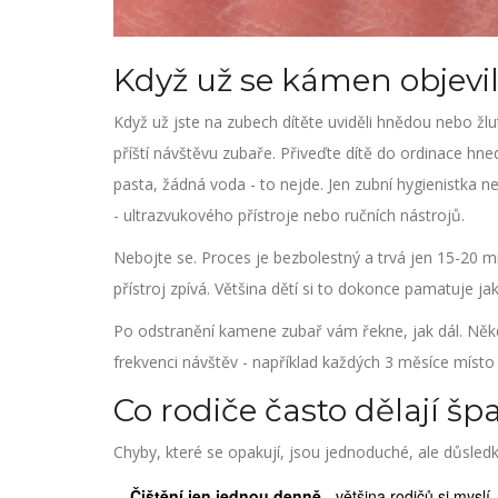
Když už se kámen objevil
Když už jste na zubech dítěte uviděli hnědou nebo žl
příští návštěvu zubaře. Přiveďte dítě do ordinace h
pasta, žádná voda - to nejde. Jen zubní hygienistka
- ultrazvukového přístroje nebo ručních nástrojů.
Nebojte se. Proces je bezbolestný a trvá jen 15-20 mi
přístroj zpívá. Většina dětí si to dokonce pamatuje ja
Po odstranění kamene zubař vám řekne, jak dál. Někdy
frekvenci návštěv - například každých 3 měsíce místo 
Co rodiče často dělají šp
Chyby, které se opakují, jsou jednoduché, ale důsled
Čištění jen jednou denně
- většina rodičů si myslí,