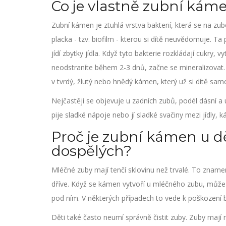
Co je vlastně zubní káme
Zubní kámen je ztuhlá vrstva bakterií, která se na z
placka - tzv. biofilm - kterou si dítě neuvědomuje. Ta
jídí zbytky jídla. Když tyto bakterie rozkládají cukry, 
neodstraníte během 2-3 dnů, začne se mineralizovat. V
v tvrdý, žlutý nebo hnědý kámen, který už si dítě sam
Nejčastěji se objevuje u zadních zubů, podél dásní a u
pije sladké nápoje nebo jí sladké svačiny mezi jídly, ká
Proč je zubní kámen u dě
dospělých?
Mléčné zuby mají tenčí sklovinu než trvalé. To znamená,
dříve. Když se kámen vytvoří u mléčného zubu, může z
pod ním. V některých případech to vede k poškození 
Děti také často neumí správně čistit zuby. Zuby mají 