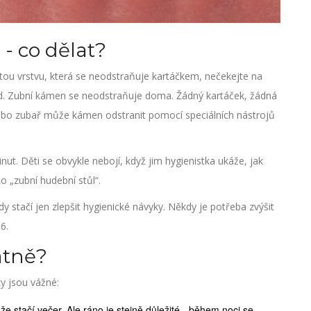
 - co dělat?
utou vrstvu, která se neodstraňuje kartáčkem, nečekejte na
ned. Zubní kámen se neodstraňuje doma. Žádný kartáček, žádná
 nebo zubař může kámen odstranit pomocí speciálních nástrojů
nut. Děti se obvykle nebojí, když jim hygienistka ukáže, jak
ko „zubní hudební stůl“.
 stačí jen zlepšit hygienické návyky. Někdy je potřeba zvýšit
6.
atně?
ky jsou vážné:
 že stačí večer. Ale ráno je stejně důležité - během noci se