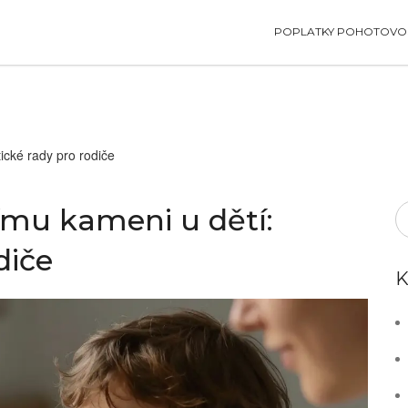
POPLATKY POHOTOVOS
ické rady pro rodiče
ímu kameni u dětí:
diče
K