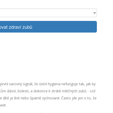
ovat zdraví zubů
 první varovný signál, že ústní hygiena nefunguje tak, jak by
ům dásní, bolesti, a dokonce k ztrátě mléčných zubů - což
že dítě je líné nebo špatně vychované. Často jde jen o to, že
vit.