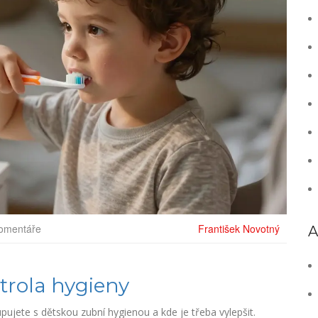
omentáře
František Novotný
A
trola hygieny
pujete s dětskou zubní hygienou a kde je třeba vylepšit.