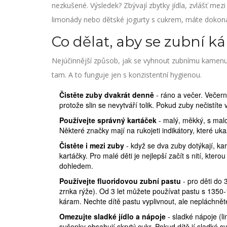
nezkušené. Výsledek? Zbývají zbytky jídla, zvlášť mezi
limonády nebo dětské jogurty s cukrem, máte dokona
Co dělat, aby se zubní 
Nejúčinnější způsob, jak se vyhnout zubnímu kamenu,
tam. A to funguje jen s konzistentní hygienou.
Čistěte zuby dvakrát denně
- ráno a večer. Večerní
protože slin se nevytváří tolik. Pokud zuby nečistíte 
Používejte správný kartáček
- malý, měkký, s malo
Některé značky mají na rukojeti indikátory, které uk
Čistěte i mezi zuby
- když se dva zuby dotýkají, ka
kartáčky. Pro malé děti je nejlepší začít s nití, ktero
dohledem.
Používejte fluoridovou zubní pastu
- pro děti do 3
zrnka rýže). Od 3 let můžete používat pastu s 1350-1
káram. Nechte dítě pastu vyplivnout, ale nepláchnět
Omezujte sladké jídlo a nápoje
- sladké nápoje (li
sušenky obsahují skrytý cukr. Pokud dítě jí sladké sv