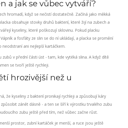
n a jak se vůbec vytváří?
ubech hromadí, když se nečistí dostatečně. Začíná jako měkká
 placka obsahuje stovky druhů bakterií, které žijí na zubech a
vytvářejí kyseliny, které poškozují sklovinu. Pokud placku
ápník a fosfáty ze slin se do ní ukládají, a placka se promění
o neodstraní ani nejlepší kartáčkem.
 zubů v přední části úst - tam, kde vytéká slina. A když dítě
men se tvoří ještě rychleji.
tí hrozivější než u
 že kyseliny z bakterií pronikají rychleji a způsobují káry
působit zánět dásně - a ten se šíří k výrostku trvalého zubu
budoucího zubu ještě před tím, než vůbec začne růst.
menší prostor, zubní kartáček je menší, a ruce jsou ještě