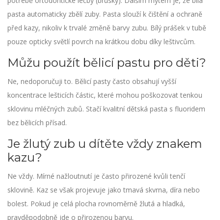
potřebě ortodontické léčby (brusky). Dalším mýtem je, že bílá
pasta automaticky zbělí zuby. Pasta slouží k čištění a ochraně
před kazy, nikoliv k trvalé změně barvy zubu. Bílý prášek v tubě
pouze opticky světlí povrch na krátkou dobu díky leštivcům.
Můžu použít bělicí pastu pro děti?
Ne, nedoporučuji to. Bělicí pasty často obsahují vyšší
koncentrace lešticích částic, které mohou poškozovat tenkou
sklovinu mléčných zubů. Stačí kvalitní dětská pasta s fluoridem
bez bělicích přísad.
Je žlutý zub u dítěte vždy znakem
kazu?
Ne vždy. Mírné nažloutnutí je často přirozené kvůli tenčí
sklovině. Kaz se však projevuje jako tmavá skvrna, díra nebo
bolest. Pokud je celá plocha rovnoměrně žlutá a hladká,
pravděpodobně jde o přirozenou barvu.