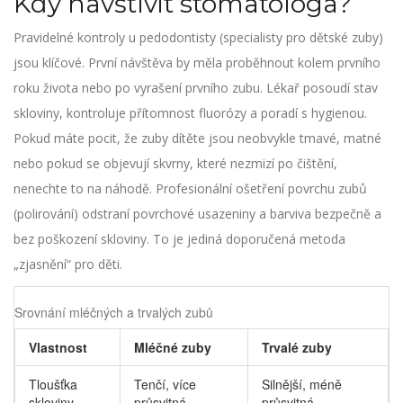
Kdy navštívit stomatologa?
Pravidelné kontroly u
pedodontisty
(specialisty pro dětské zuby)
jsou klíčové. První návštěva by měla proběhnout kolem prvního
roku života nebo po vyrašení prvního zubu. Lékař posoudí stav
skloviny, kontroluje přítomnost fluorózy a poradí s hygienou.
Pokud máte pocit, že zuby dítěte jsou neobvykle tmavé, matné
nebo pokud se objevují skvrny, které nezmizí po čištění,
nenechte to na náhodě. Profesionální ošetření povrchu zubů
(polirování) odstraní povrchové usazeniny a barviva bezpečně a
bez poškození skloviny. To je jediná doporučená metoda
„zjasnění“ pro děti.
Srovnání mléčných a trvalých zubů
Vlastnost
Mléčné zuby
Trvalé zuby
Tloušťka
Tenčí, více
Silnější, méně
skloviny
průsvitná
průsvitná