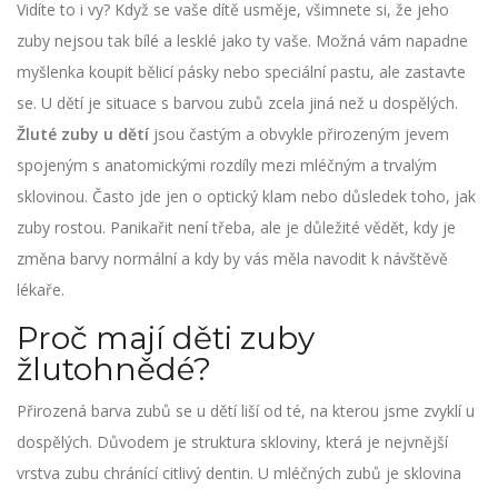
Vidíte to i vy? Když se vaše dítě usměje, všimnete si, že jeho
zuby nejsou tak bílé a lesklé jako ty vaše. Možná vám napadne
myšlenka koupit bělicí pásky nebo speciální pastu, ale zastavte
se. U dětí je situace s barvou zubů zcela jiná než u dospělých.
Žluté zuby u dětí
jsou
častým a obvykle přirozeným jevem
spojeným s anatomickými rozdíly mezi mléčným a trvalým
sklovinou
.
Často jde jen o optický klam nebo důsledek toho, jak
zuby rostou. Panikařit není třeba, ale je důležité vědět, kdy je
změna barvy normální a kdy by vás měla navodit k návštěvě
lékaře.
Proč mají děti zuby
žlutohnědé?
Přirozená barva zubů se u dětí liší od té, na kterou jsme zvyklí u
dospělých. Důvodem je struktura
skloviny
, která je
nejvnější
vrstva zubu chránící citlivý dentin
.
U mléčných zubů je sklovina