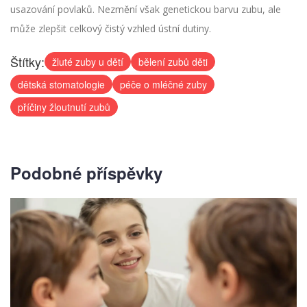
usazování povlaků. Nezmění však genetickou barvu zubu, ale
může zlepšit celkový čistý vzhled ústní dutiny.
Štítky:
žluté zuby u dětí
bělení zubů děti
dětská stomatologie
péče o mléčné zuby
příčiny žloutnutí zubů
Podobné příspěvky