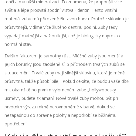
tenčí a má nižší mineralizaci. To znamená, že propouští více
světla a lépe prosvítá spodní vrstva -
dentin
. Tento
vnitřní
materiál zubu má přirozeně žlutavou barvu
.
Protože sklovina je
průsvitnější, vidíme více žlutého dentinu pod ní. Zuby tedy
vypadají matnější a nažloutlejší, což je biologicky naprosto
normální stav.
Dalším faktorem je samotný růst. Mléčné zuby jsou menší a
jejich korunky jsou zaoblenější. S příchodem trvalých zubů se
situace mění. Trvalé zuby mají silnější sklovinu, která je méně
průsvitná, takže působí bíleji. Pokud čekáte, že budou vaše dítě
mít okamžitě po prvním vylomeném zube „hollywoodský
úsměv“, budete zklamaní. Nové trvalé zuby mohou být při
prvotním výrazu mírně nerovnoměrné v barvě, dokud se
nezapadnou do správné polohy a nepodrobí se běžnému
opotřebení.