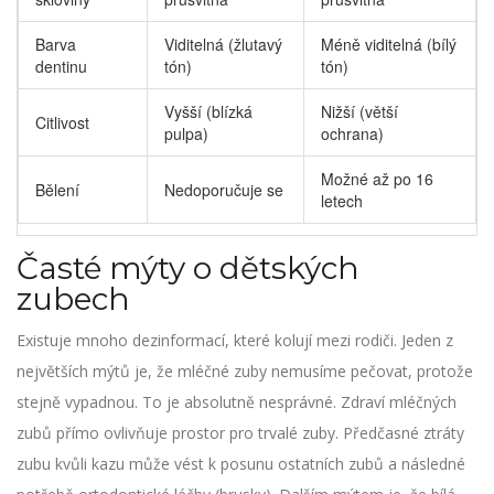
Barva
Viditelná (žlutavý
Méně viditelná (bílý
dentinu
tón)
tón)
Vyšší (blízká
Nižší (větší
Citlivost
pulpa)
ochrana)
Možné až po 16
Bělení
Nedoporučuje se
letech
Časté mýty o dětských
zubech
Existuje mnoho dezinformací, které kolují mezi rodiči. Jeden z
největších mýtů je, že mléčné zuby nemusíme pečovat, protože
stejně vypadnou. To je absolutně nesprávné. Zdraví mléčných
zubů přímo ovlivňuje prostor pro trvalé zuby. Předčasné ztráty
zubu kvůli kazu může vést k posunu ostatních zubů a následné