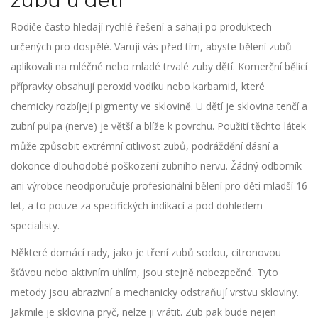
zubů u dětí
Rodiče často hledají rychlé řešení a sahají po produktech
určených pro dospělé. Varuji vás před tím, abyste
bělení zubů
aplikovali na
mléčné nebo mladé trvalé zuby dětí
.
Komerční bělicí
přípravky obsahují peroxid vodíku nebo karbamid, které
chemicky rozbíjejí pigmenty ve sklovině. U dětí je sklovina tenčí a
zubní pulpa (nerve) je větší a blíže k povrchu. Použití těchto látek
může způsobit extrémní citlivost zubů, podráždění dásní a
dokonce dlouhodobé poškození zubního nervu. Žádný odborník
ani výrobce neodporučuje profesionální bělení pro děti mladší 16
let, a to pouze za specifických indikací a pod dohledem
specialisty.
Některé domácí rady, jako je tření zubů sodou, citronovou
šťávou nebo aktivním uhlím, jsou stejně nebezpečné. Tyto
metody jsou abrazivní a mechanicky odstraňují vrstvu skloviny.
Jakmile je sklovina pryč, nelze ji vrátit. Zub pak bude nejen