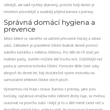
citlivější, ale také rychleji zbarvený, protože holý dentin je
mnohem pórovitější a snadněji přijímá barviva z potravy.
Správná domácí hygiena a
prevence
Místo bělení se zaměřte na udržení přirozené čistoty a zdraví
zubů. Základem je pravidelné čištění dvakrát denně pomocí
zubního kartáčku
s měkkou štětinou
. Pro děti do tří stačí jen
malinko pasty, starším můžete dát trochu více. Důležitější než
pasta je samotná technika čištění. Pomozte dítěti čistit zuby
alespoň do deseti let, kdy dostatečně vyvine motoriku na
samostatné efektivní čištění všech ploch.
Významnou roli hraje i strava. Barviva z potravy, jako jsou
borůvky, rajčatová omáčka nebo některé druhy čaje, se mohou
usazovat na povrchu zubů. I když je to u dětí méně časté než u
dospělých pijících kávu, stále to platí. Po konzumaci barevných