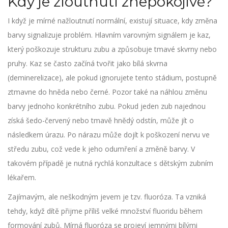
Kdy je žloutnutí znepokojivé?
I když je mírné nažloutnutí normální, existují situace, kdy změna
barvy signalizuje problém. Hlavním varovným signálem je
kaz
,
který
poškozuje strukturu zubu a způsobuje tmavé skvrny nebo
pruhy
.
Kaz se často začíná tvořit jako bílá skvrna
(deminerelizace), ale pokud ignorujete tento stádium, postupně
ztmavne do hněda nebo černé. Pozor také na náhlou změnu
barvy jednoho konkrétního zubu. Pokud jeden zub najednou
získá šedo-červený nebo tmavě hnědý odstín, může jít o
následkem úrazu. Po nárazu může dojít k poškození nervu ve
středu zubu, což vede k jeho odumření a změně barvy. V
takovém případě je nutná rychlá konzultace s
dětským zubním
lékařem
.
Zajímavým, ale neškodným jevem je tzv. fluoróza. Ta vzniká
tehdy, když dítě přijme příliš velké množství
fluoridu
během
formování zubů
. Mírná fluoróza se projeví jemnými bílými