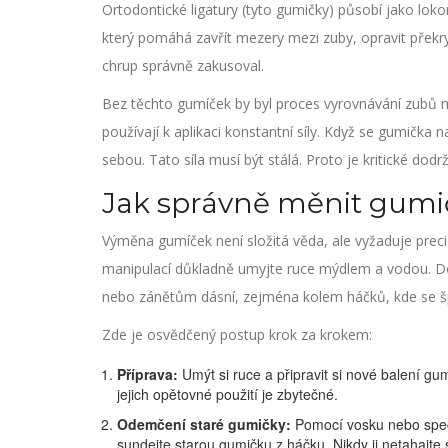
Ortodontické ligatury
(tyto gumičky) působí jako lokom
který pomáhá zavřít mezery mezi zuby, opravit překrytí
chrup správně zakusoval.
Bez těchto gumíček by byl proces vyrovnávání zubů 
používají k aplikaci konstantní síly. Když se gumička 
sebou. Tato síla musí být stálá. Proto je kritické do
Jak správně měnit gumi
Výměna gumíček není složitá věda, ale vyžaduje precizn
manipulací důkladně umyjte ruce mýdlem a vodou. Do
nebo zánětům dásní, zejména kolem háčků, kde se š
Zde je osvědčený postup krok za krokem:
Příprava:
Umýt si ruce a připravit si nové balení gumíč
jejich opětovné použití je zbytečné.
Odemčení staré gumičky:
Pomocí vosku nebo speci
sundejte starou gumičku z háčku. Nikdy ji netahajte