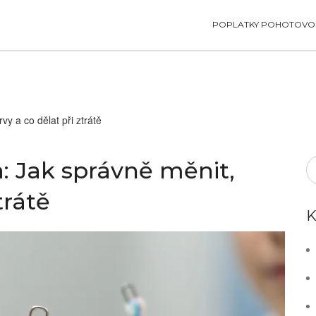
POPLATKY POHOTOVOS
y a co dělat při ztrátě
: Jak správně měnit,
trátě
K