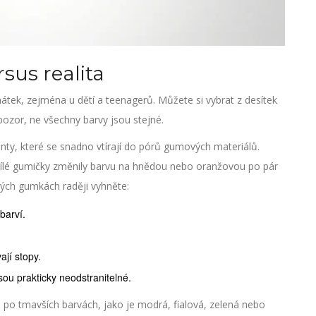
sus realita
nátek, zejména u dětí a teenagerů. Můžete si vybrat z desítek
ozor, ne všechny barvy jsou stejné.
menty, které se snadno vtírají do pórů gumových materiálů.
še bílé gumičky změnily barvu na hnědou nebo oranžovou po pár
lých gumkách raději vyhněte:
barví.
jí stopy.
sou prakticky neodstranitelné.
e po tmavších barvách, jako je modrá, fialová, zelená nebo