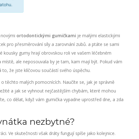
atohu.
 s novými
ortodontickými gumičkami
je
malými elastickými
átek pro přesměrování síly a zarovnání zubů
.
a ptáte se sami
 malé kousky gumy hrají obrovskou roli ve vašem léčebném
na místě, ale neposouvala by je tam, kam mají být. Pokud vám
 to, že jste klíčovou součástí svého úspěchu.
 o těchto malých pomocnících. Naučíte se, jak je správně
ůležité a jak se vyhnout nejčastějším chybám, které mohou
íte, co dělat, když vám gumička vypadne uprostřed dne, a zda
ovnátka nezbytné?
áci. Ve skutečnosti však dráty fungují spíše jako kolejnice.