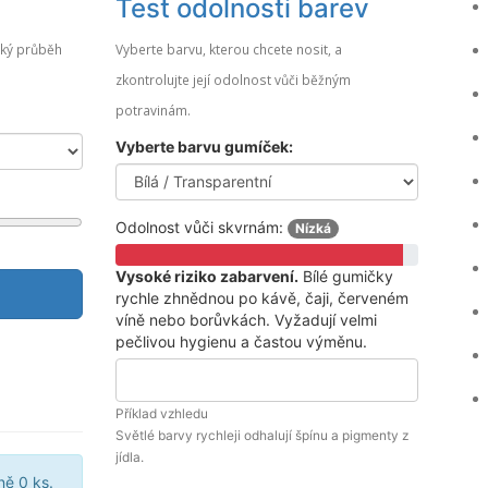
Test odolnosti barev
dký průběh
Vyberte barvu, kterou chcete nosit, a
zkontrolujte její odolnost vůči běžným
potravinám.
Vyberte barvu gumíček:
Odolnost vůči skvrnám:
Nízká
Vysoké riziko zabarvení.
Bílé gumičky
rychle zhnědnou po kávě, čaji, červeném
víně nebo borůvkách. Vyžadují velmi
pečlivou hygienu a častou výměnu.
Příklad vzhledu
Světlé barvy rychleji odhalují špínu a pigmenty z
jídla.
lně
0
ks.