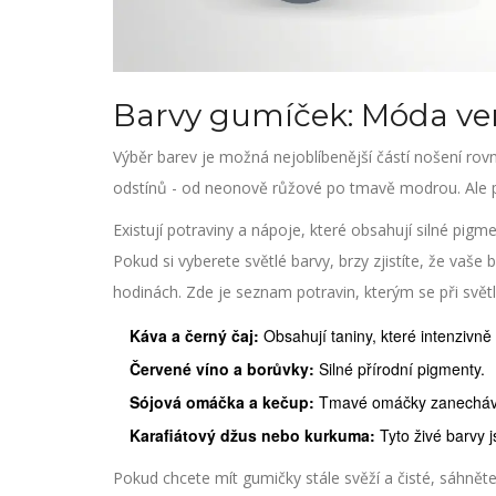
Barvy gumíček: Móda ver
Výběr barev je možná nejoblíbenější částí nošení rov
odstínů - od neonově růžové po tmavě modrou. Ale p
Existují potraviny a nápoje, které obsahují silné pig
Pokud si vyberete světlé barvy, brzy zjistíte, že va
hodinách. Zde je seznam potravin, kterým se při svět
Káva a černý čaj:
Obsahují taniny, které intenzivně 
Červené víno a borůvky:
Silné přírodní pigmenty.
Sójová omáčka a kečup:
Tmavé omáčky zanecháva
Karafiátový džus nebo kurkuma:
Tyto živé barvy j
Pokud chcete mít gumičky stále svěží a čisté, sáhnět