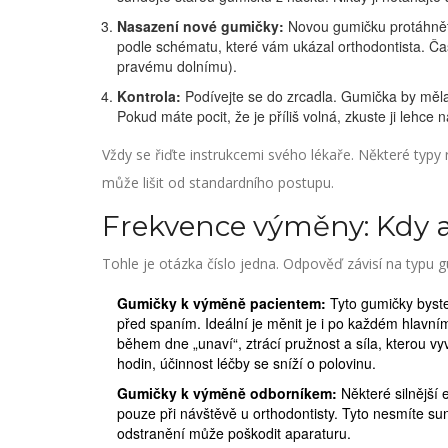
Nasazení nové gumičky:
Novou gumičku protáhněte
podle schématu, které vám ukázal orthodontista. Ča
pravému dolnímu).
Kontrola:
Podívejte se do zrcadla. Gumička by měla 
Pokud máte pocit, že je příliš volná, zkuste ji lehc
Vždy se řiďte instrukcemi svého lékaře. Některé typy 
může lišit od standardního postupu.
Frekvence výměny: Kdy a
Tohle je otázka číslo jedna. Odpověď závisí na typu gu
Gumičky k výměně pacientem:
Tyto gumičky byste
před spaním. Ideální je měnit je i po každém hlavním
během dne „unaví“, ztrácí pružnost a síla, kterou v
hodin, účinnost léčby se sníží o polovinu.
Gumičky k výměně odborníkem:
Některé silnější e
pouze při návštěvě u orthodontisty. Tyto nesmíte sun
odstranění může poškodit aparaturu.