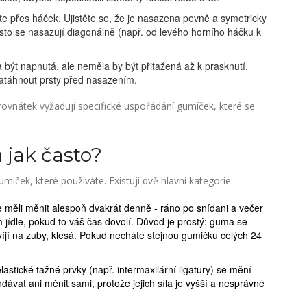
 přes háček. Ujistěte se, že je nasazena pevně a symetricky
sto se nasazují diagonálně (např. od levého horního háčku k
být napnutá, ale neměla by být přitažená až k prasknutí.
e natáhnout prsty před nasazením.
rovnátek vyžadují specifické uspořádání gumíček, které se
 jak často?
miček, které používáte. Existují dvě hlavní kategorie:
 měli měnit alespoň dvakrát denně - ráno po snídani a večer
 jídle, pokud to váš čas dovolí. Důvod je prostý: guma se
yvíjí na zuby, klesá. Pokud necháte stejnou gumičku celých 24
lastické tažné prvky (např. intermaxilární ligatury) se mění
dávat ani měnit sami, protože jejich síla je vyšší a nesprávné