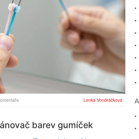
Komentáře
Lenka Vondráčková
A
plánovač barev gumíček