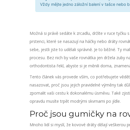
Vždy mějte jedno záložní balení v tašce nebo b
Možná si právě sedáte k zrcadlu, držíte v ruce tyčku
prstenci, které se nasazují na háčky nebo dráty rovn
sebe, jestli jste to udělali správně. Je to běžné. Ty
procesu. Bez nich by vaše rovnátka jen držela zuby 
orthodontista řekl, abyste si je měnili doma, znamená
Tento článek vás provede vším, co potřebujete vědět
nasazovat, proč jsou jejich pravidelné výměny tak d
zpomalit vaši cestu k dokonalému úsměvu. Také zjist
opravdu musíte trpět modrými skvrnami po jídle.
Proč jsou gumičky na r
Mnoho lidí si myslí, že kovové dráty dělají veškerou pr