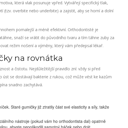
otiva, která vlak posunuje vpřed. Vytvářejí specifický tlak,
 (tzv. overbite nebo underbite) a zajistit, aby se horní a dolní
mnohem pomalejší a méně efektivní. Orthodontisté je
natáhne, snaží se vrátit do původního tvaru a tím táhne zuby za
držovat režim nošení a výměny, který vám předepsal lékař.
čky na rovnátka
ost a čistotu. Nejdůležitější pravidlo zní: vždy si před
 úst se dostávají bakterie z rukou, což může vést ke kazům
pína snadno zachytává.
ek. Staré gumičky již ztratily část své elasticity a síly, takže
álního nástroje (pokud vám ho orthodontista dal) opatrně
 silou, abyste nepoškodili samotný háček nebo drát.