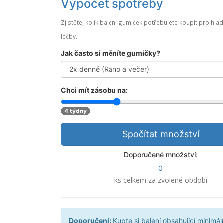
Výpočet spotřeby
Zjistěte, kolik balení gumiček potřebujete koupit pro hla
léčby.
Jak často si měníte gumičky?
Chci mít zásobu na:
4 týdny
Spočítat množství
Doporučené množství:
0
ks celkem za zvolené období
Doporučení:
Kupte si balení obsahující minimá