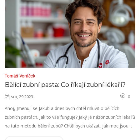
Tomáš Voráček
Bělící zubní pasta: Co říkají zubní lékaři?
srp, 29 2023
0
Ahoj, Jmenuji se Jakub a dnes bych chtěl mluvit o bělících
zubních pastách. Jak to vše funguje? Jaký je názor zubních lékařů
na tuto metodu bělení zubů? Chtěl bych ukázat, jak moc jsou
účinné a jaký dopad mohou mít na zdraví našich zubů. Připojte