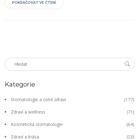
se ke mně a zjistěte odpovědi na všechny otázky, které se vám
POKRAČOVAT VE ČTENÍ
kladou!
Kategorie
Stomatologie a ústní zdraví
(177)
Zdraví a wellness
(71)
Kosmetická stomatologie
(64)
Zdraví a krása
(23)