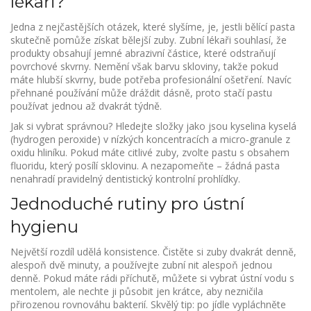
lékaři?
Jedna z nejčastějších otázek, které slyšíme, je, jestli bělící pasta
skutečně pomůže získat bělejší zuby. Zubní lékaři souhlasí, že
produkty obsahují jemné abrazivní částice, které odstraňují
povrchové skvrny. Nemění však barvu skloviny, takže pokud
máte hlubší skvrny, bude potřeba profesionální ošetření. Navíc
přehnané používání může dráždit dásně, proto stačí pastu
používat jednou až dvakrát týdně.
Jak si vybrat správnou? Hledejte složky jako jsou kyselina kyselá
(hydrogen peroxide) v nízkých koncentracích a micro‑granule z
oxidu hliníku. Pokud máte citlivé zuby, zvolte pastu s obsahem
fluoridu, který posílí sklovinu. A nezapomeňte – žádná pasta
nenahradí pravidelný dentistický kontrolní prohlídky.
Jednoduché rutiny pro ústní
hygienu
Největší rozdíl udělá konsistence. Čistěte si zuby dvakrát denně,
alespoň dvě minuty, a používejte zubní nit alespoň jednou
denně. Pokud máte rádi příchutě, můžete si vybrat ústní vodu s
mentolem, ale nechte ji působit jen krátce, aby nezničila
přirozenou rovnováhu bakterií. Skvělý tip: po jídle vypláchněte