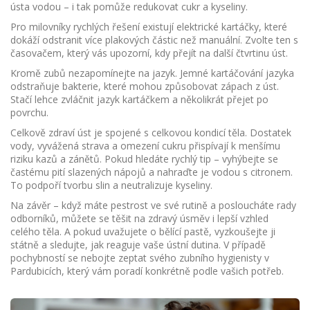
ústa vodou – i tak pomůže redukovat cukr a kyseliny.
Pro milovníky rychlých řešení existují elektrické kartáčky, které
dokáží odstranit více plakových částic než manuální. Zvolte ten s
časovačem, který vás upozorní, kdy přejít na další čtvrtinu úst.
Kromě zubů nezapomínejte na jazyk. Jemné kartáčování jazyka
odstraňuje bakterie, které mohou způsobovat zápach z úst.
Stačí lehce zvláčnit jazyk kartáčkem a několikrát přejet po
povrchu.
Celkově zdraví úst je spojené s celkovou kondicí těla. Dostatek
vody, vyvážená strava a omezení cukru přispívají k menšímu
riziku kazů a zánětů. Pokud hledáte rychlý tip – vyhýbejte se
častému pití slazených nápojů a nahraďte je vodou s citronem.
To podpoří tvorbu slin a neutralizuje kyseliny.
Na závěr – když máte pestrost ve své rutině a posloucháte rady
odborníků, můžete se těšit na zdravý úsměv i lepší vzhled
celého těla. A pokud uvažujete o bělící pastě, vyzkoušejte ji
státně a sledujte, jak reaguje vaše ústní dutina. V případě
pochybností se nebojte zeptat svého zubního hygienisty v
Pardubicích, který vám poradí konkrétně podle vašich potřeb.