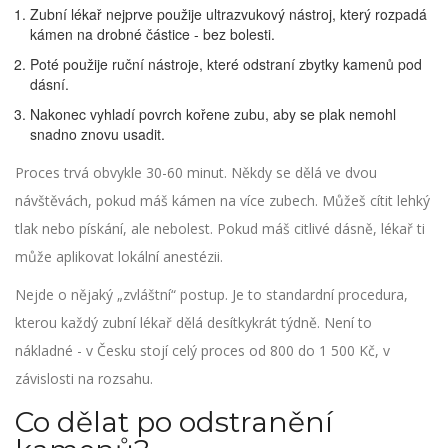
Zubní lékař nejprve použije ultrazvukový nástroj, který rozpadá
kámen na drobné částice - bez bolesti.
Poté použije ruční nástroje, které odstraní zbytky kamenů pod
dásní.
Nakonec vyhladí povrch kořene zubu, aby se plak nemohl
snadno znovu usadit.
Proces trvá obvykle 30-60 minut. Někdy se dělá ve dvou
návštěvách, pokud máš kámen na více zubech. Můžeš cítit lehký
tlak nebo pískání, ale nebolest. Pokud máš citlivé dásně, lékař ti
může aplikovat lokální anestézii.
Nejde o nějaký „zvláštní“ postup. Je to standardní procedura,
kterou každý zubní lékař dělá desítkykrát týdně. Není to
nákladné - v Česku stojí celý proces od 800 do 1 500 Kč, v
závislosti na rozsahu.
Co dělat po odstranění