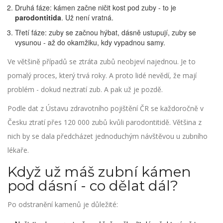
Druhá fáze: kámen začne ničit kost pod zuby - to je
parodontitida
. Už není vratná.
Třetí fáze: zuby se začnou hýbat, dásně ustupují, zuby se
vysunou - až do okamžiku, kdy vypadnou samy.
Ve většině případů se ztráta zubů neobjeví najednou. Je to
pomalý proces, který trvá roky. A proto lidé nevědí, že mají
problém - dokud neztratí zub. A pak už je pozdě.
Podle dat z Ústavu zdravotního pojištění ČR se každoročně v
Česku ztratí přes 120 000 zubů kvůli parodontitidě. Většina z
nich by se dala předcházet jednoduchým návštěvou u zubního
lékaře.
Když už máš zubní kámen
pod dásní - co dělat dál?
Po odstranění kamenů je důležité: