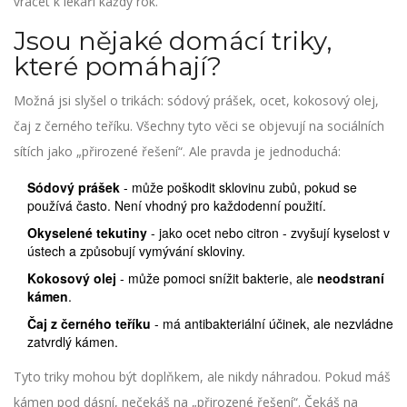
vracet k lékaři každý rok.
Jsou nějaké domácí triky,
které pomáhají?
Možná jsi slyšel o trikách: sódový prášek, ocet, kokosový olej,
čaj z černého teříku. Všechny tyto věci se objevují na sociálních
sítích jako „přirozené řešení“. Ale pravda je jednoduchá:
Sódový prášek
- může poškodit sklovinu zubů, pokud se
používá často. Není vhodný pro každodenní použití.
Okyselené tekutiny
- jako ocet nebo citron - zvyšují kyselost v
ústech a způsobují vymývání skloviny.
Kokosový olej
- může pomoci snížit bakterie, ale
neodstraní
kámen
.
Čaj z černého teříku
- má antibakteriální účinek, ale nezvládne
zatvrdlý kámen.
Tyto triky mohou být doplňkem, ale nikdy náhradou. Pokud máš
kámen pod dásní, nečekáš na „přirozené řešení“. Čekáš na