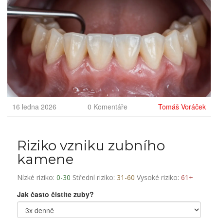
16 ledna 2026
0 Komentáře
Tomáš Voráček
Riziko vzniku zubního
kamene
Nízké riziko:
0-30
Střední riziko:
31-60
Vysoké riziko:
61+
Jak často čistíte zuby?