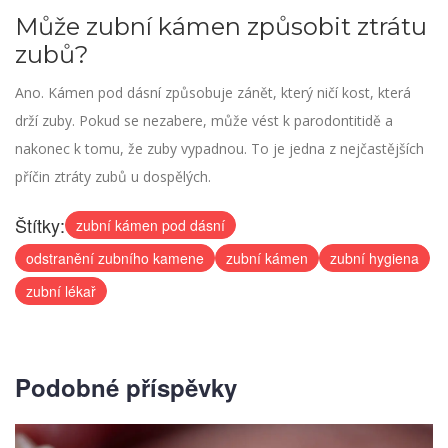
Může zubní kámen způsobit ztrátu
zubů?
Ano. Kámen pod dásní způsobuje zánět, který ničí kost, která
drží zuby. Pokud se nezabere, může vést k parodontitidě a
nakonec k tomu, že zuby vypadnou. To je jedna z nejčastějších
příčin ztráty zubů u dospělých.
Štítky:
zubní kámen pod dásní
odstranění zubního kamene
zubní kámen
zubní hygiena
zubní lékař
Podobné příspěvky