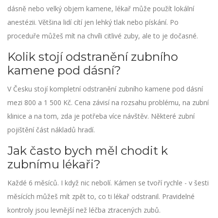
dásně nebo velký objem kamene, lékař může použít lokální
anestézii. Většina lidí cítí jen lehký tlak nebo pískání. Po
proceduře můžeš mít na chvíli citlivé zuby, ale to je dočasné.
Kolik stojí odstranění zubního
kamene pod dásní?
V Česku stojí kompletní odstranění zubního kamene pod dásní
mezi 800 a 1 500 Kč. Cena závisí na rozsahu problému, na zubní
klinice a na tom, zda je potřeba více návštěv. Některé zubní
pojištění část nákladů hradí.
Jak často bych měl chodit k
zubnímu lékaři?
Každé 6 měsíců. I když nic nebolí. Kámen se tvoří rychle - v šesti
měsících můžeš mít zpět to, co ti lékař odstranil. Pravidelné
kontroly jsou levnější než léčba ztracených zubů.