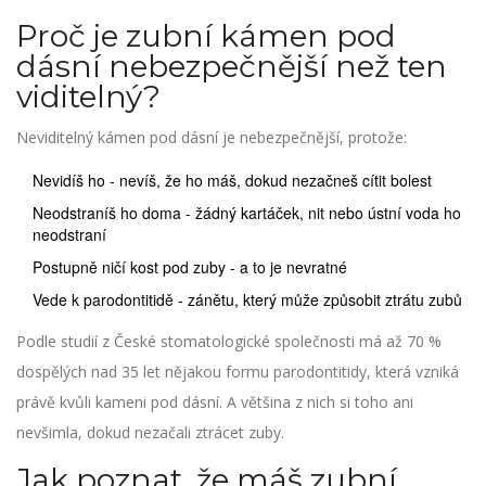
Proč je zubní kámen pod
dásní nebezpečnější než ten
viditelný?
Neviditelný kámen pod dásní je nebezpečnější, protože:
Nevidíš ho - nevíš, že ho máš, dokud nezačneš cítit bolest
Neodstraníš ho doma - žádný kartáček, nit nebo ústní voda ho
neodstraní
Postupně ničí kost pod zuby - a to je nevratné
Vede k parodontitidě - zánětu, který může způsobit ztrátu zubů
Podle studií z České stomatologické společnosti má až 70 %
dospělých nad 35 let nějakou formu parodontitidy, která vzniká
právě kvůli kameni pod dásní. A většina z nich si toho ani
nevšimla, dokud nezačali ztrácet zuby.
Jak poznat, že máš zubní