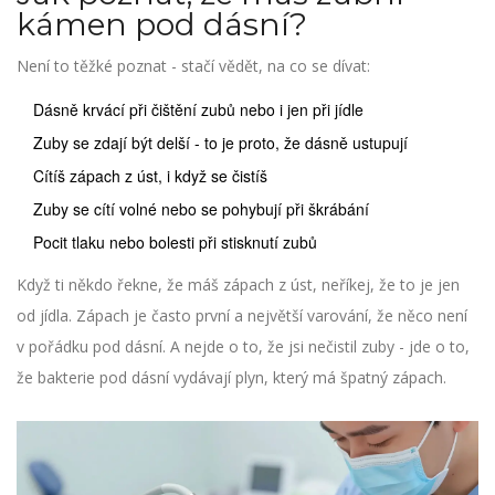
kámen pod dásní?
Není to těžké poznat - stačí vědět, na co se dívat:
Dásně krvácí při čištění zubů nebo i jen při jídle
Zuby se zdají být delší - to je proto, že dásně ustupují
Cítíš zápach z úst, i když se čistíš
Zuby se cítí volné nebo se pohybují při škrábání
Pocit tlaku nebo bolesti při stisknutí zubů
Když ti někdo řekne, že máš zápach z úst, neříkej, že to je jen
od jídla. Zápach je často první a největší varování, že něco není
v pořádku pod dásní. A nejde o to, že jsi nečistil zuby - jde o to,
že bakterie pod dásní vydávají plyn, který má špatný zápach.