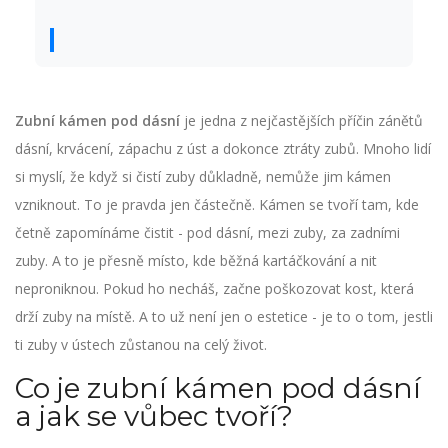
Zubní kámen pod dásní
je jedna z nejčastějších příčin zánětů
dásní, krvácení, zápachu z úst a dokonce ztráty zubů. Mnoho lidí
si myslí, že když si čistí zuby důkladně, nemůže jim kámen
vzniknout. To je pravda jen částečně. Kámen se tvoří tam, kde
četně zapomínáme čistit - pod dásní, mezi zuby, za zadními
zuby. A to je přesně místo, kde běžná kartáčkování a nit
neproniknou. Pokud ho necháš, začne poškozovat kost, která
drží zuby na místě. A to už není jen o estetice - je to o tom, jestli
ti zuby v ústech zůstanou na celý život.
Co je zubní kámen pod dásní
a jak se vůbec tvoří?