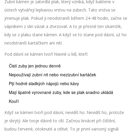
Zubní kámen je zatvrdlá plak, který vzniká, když bakterie v
ústech vytvářejí lepkavou vrstvu na zubech. Tato vrstva se
jmenuje plak. Pokud ji neodstraníš během 24-48 hodin, začne se
vápníkem z slin vázat a ztvrzovat. A to je přesně ten okamžik,
kdy se z plaku stane kámen. A když se to stane pod dásní, už ho
neodstraníš kartáčkem ani nití.
Pod dásní se kámen tvoří hlavně u lidí, kteří:
Čistí zuby jen jednou denně
Nepoužívají zubní nit nebo mezizubní kartáček
Pijí hodně sladkých nápojů nebo kávy
Mají špatně vyrovnané zuby, kde se plak snadno ukládá
Kouří
Když se kámen tvoří pod dásní, nevidíš ho. Nevidíš ho, protože
je skrytý. Ale tvoje dásně to cítí. Začnou krvácet při čištění,
budou červené, otoknuté a citlivé. To je první varovný signál.