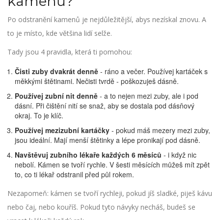
kamenů?
Po odstranění kamenů je nejdůležitější, abys nezískal znovu. A
to je místo, kde většina lidí selže.
Tady jsou 4 pravidla, která ti pomohou:
Čisti zuby dvakrát denně
- ráno a večer. Používej kartáček s
měkkými štětinami. Nečisti tvrdě - poškozuješ dásně.
Používej zubní nit denně
- a to nejen mezi zuby, ale i pod
dásní. Při čištění nití se snaž, aby se dostala pod dásňový
okraj. To je klíč.
Používej mezizubní kartáčky
- pokud máš mezery mezi zuby,
jsou ideální. Mají menší štětinky a lépe pronikají pod dásně.
Navštěvuj zubního lékaře každých 6 měsíců
- i když nic
nebolí. Kámen se tvoří rychle. V šesti měsících můžeš mít zpět
to, co ti lékař odstranil před půl rokem.
Nezapomeň: kámen se tvoří rychleji, pokud jíš sladké, piješ kávu
nebo čaj, nebo kouříš. Pokud tyto návyky necháš, budeš se