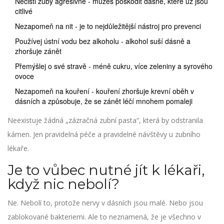
Nečisti zuby agresivně - můžeš poškodit dásně, které už jsou
citlivé
Nezapomeň na nit - je to nejdůležitější nástroj pro prevenci
Používej ústní vodu bez alkoholu - alkohol suší dásně a
zhoršuje zánět
Přemýšlej o své stravě - méně cukru, více zeleniny a syrového
ovoce
Nezapomeň na kouření - kouření zhoršuje krevní oběh v
dásních a způsobuje, že se zánět léčí mnohem pomaleji
Neexistuje žádná „zázračná zubní pasta“, která by odstranila
kámen. Jen pravidelná péče a pravidelné návštěvy u zubního
lékaře.
Je to vůbec nutné jít k lékaři,
když nic nebolí?
Ne. Nebolí to, protože nervy v dásních jsou malé. Nebo jsou
zablokované bakteriemi. Ale to neznamená, že je všechno v